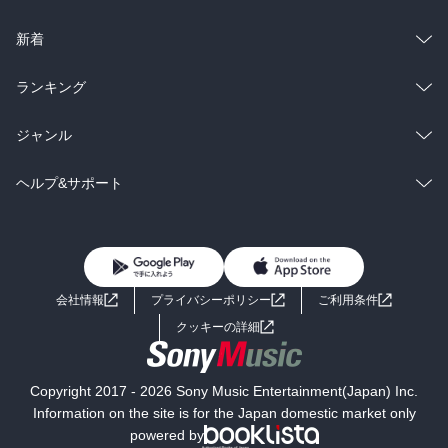
ラノベ
小説
総合
コミック
新着
雑誌・グラビア
ビジネス・実用
ラノベ
小説
総合
コミック
ランキング
BL・TL
雑誌・グラビア
ビジネス・実用
ラノベ
小説
総合
コミック
ジャンル
BL・TL
雑誌・グラビア
ビジネス・実用
ラノベ
小説
コミック
男性コミック
ヘルプ&サポート
BL・TL
雑誌・グラビア
ビジネス・実用
女性コミック
コミック誌
初めての方へ
ヘルプ
BL・TL
ライトノベル
男子向けラノベ
よくあるご質問
お問い合わせ
会社情報
プライバシーポリシー
ご利用条件
女子向けラノベ
小説
利用規約
クッキーの詳細
国内小説
海外小説
Copyright 2017 - 2026 Sony Music Entertainment(Japan) Inc.
ミステリー
SF
Information on the site is for the Japan domestic market only
powered by