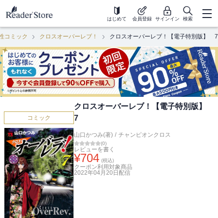
はじめて
会員登録
サインイン
検索
性コミック
クロスオーバーレブ！
クロスオーバーレブ！【電子特別版】 7
クロスオーバーレブ！【電子特別版】
7
コミック
山口かつみ(著)
/
チャンピオンクロス
(
0
)
レビューを書く
¥
704
(税込)
クーポン利用対象商品
2022年04月20日
配信