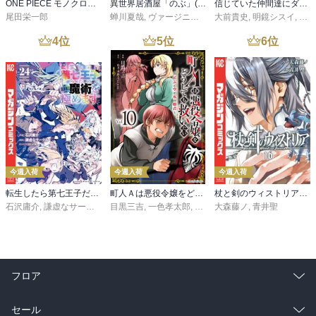
ONE PIECE モノクロ版 115
異世界居酒屋「のぶ」(22)
信じていた仲間達にダンジョン奥地で殺されかけたがギフト『無限ガチャ』でレベル９９９９の仲間達を手に入れて元パーティーメンバーと世界に復讐＆『ざまぁ！』します！（２３）
尾田栄一郎
蝉川夏哉
,
ヴァージニア二等兵
大前貴史
,
転
,
明鏡シスイ
,
ｔｅ
4
位
5
位
6
位
今週入荷
今週入荷
今週入荷
転生したら第七王子だったので、気ままに魔術を極めます（２４）
町人Ａは悪役令嬢をどうしても救いたい ～どぶと空と氷の姫君～１０【電子書店共通特典イラスト付】
杖と剣のウィストリア（１６）
石沢庸介
,
謙虚なサークル
,
メル。
目黒三吉
,
一色孝太郎
,
Parum
大森藤ノ
,
青井聖
フロア
総合
コミック
セール