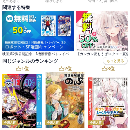
えのあきら
楠みちはる
曽田正人
,
冨山玖呂
関連する特集
映画第2弾公開記念！｢機動警察パトレイバー｣ほか ロボット・SF漫画キャンペーン
同じジャンルのランキング
もっと見る
1
位
2
位
3
位
今週入荷
今週入荷
今週入荷