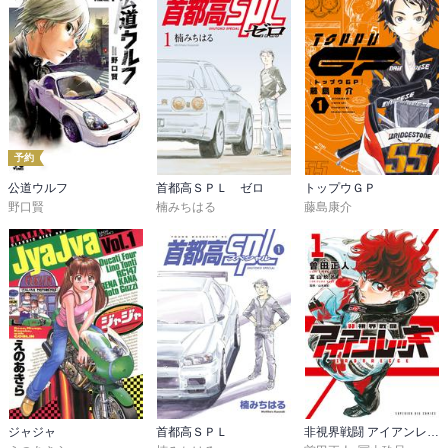
予約
公道ウルフ
首都高ＳＰＬ ゼロ
トップウＧＰ
野口賢
楠みちはる
藤島康介
ジャジャ
首都高ＳＰＬ
非視界戦闘 アイアンレッキ