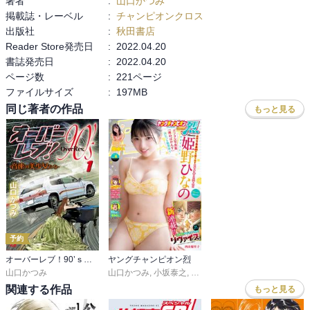
著者
:
山口かつみ
掲載誌・レーベル
:
チャンピオンクロス
出版社
:
秋田書店
Reader Store発売日
:
2022.04.20
書誌発売日
:
2022.04.20
ページ数
:
221ページ
ファイルサイズ
:
197MB
同じ著者の作品
もっと見る
予約
オーバーレブ！90’ｓ―音速の美少女たち―
ヤングチャンピオン烈
山口かつみ
山口かつみ
,
小坂泰之
,
鯨川リョウ
,
施川ユウキ
,
クール
関連する作品
もっと見る