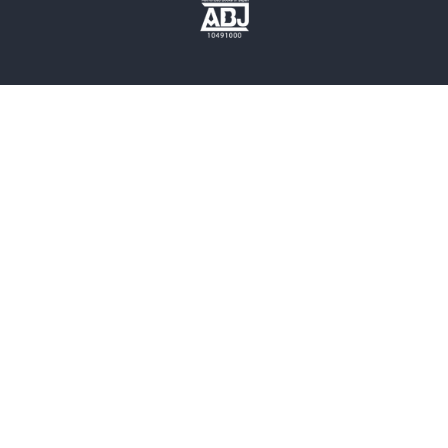
歴史・時代小説
文学
雑誌
グラビア写真集
ボーイズラブ
ティーンズラブ
人文・思想・歴史
社会・政治・法律
ビジネス・経済
サイエンス・テクノロジー
コンピュータ・情報
くらし・家庭
料理・酒
ファッション・美容・ダイエット
ホビー&カルチャー
スポーツ・アウトドア
地図・ガイド
エンターテイメント
芸術・アート
映画・音楽・演劇