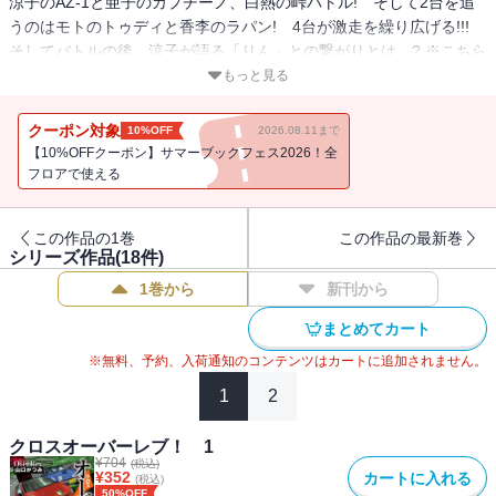
涼子のAZ-1と亜子のカプチーノ、白熱の峠バトル! そして2台を追
うのはモトのトゥディと香李のラパン! 4台が激走を繰り広げる!!!
そしてバトルの後、涼子が語る「りん」との繋がりとは…? ※こちら
は巻末に電子版のみの特典ペーパーがついている特別版となりま
もっと見る
す。
クーポン対象
10%OFF
2026.08.11まで
【10%OFFクーポン】サマーブックフェス2026！全
フロアで使える
この作品の1巻
この作品の最新巻
シリーズ作品(
18
件)
1巻から
新刊から
まとめてカート
※無料、予約、入荷通知のコンテンツはカートに追加されません。
1
2
クロスオーバーレブ！ 1
¥
704
(税込)
¥
352
カートに入れる
(税込)
50%OFF