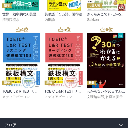
新着
今週入荷
世界一効率的なAI英語学習法
英単語「１万語」習得法
さくらみこでもわかる中学地理＋都道府県
清涼院流水
内田諭
Gakken
4
位
5
位
6
位
新着
新着
新着
TOEIC L＆R TEST リスニング速聴構文100
TOEIC L＆R TEST リーディング速読構文100
わからないを30日でわかるにかえる 3年間の中学英語
メディアビーコン
メディアビーコン
文理編集部
,
佐藤久美子
フロア