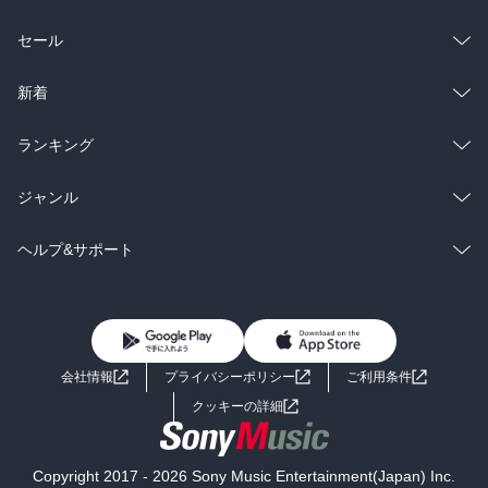
総合
コミック
セール
ラノベ
小説
総合
コミック
新着
雑誌・グラビア
ビジネス・実用
ラノベ
小説
総合
コミック
ランキング
BL・TL
雑誌・グラビア
ビジネス・実用
ラノベ
小説
総合
コミック
ジャンル
BL・TL
雑誌・グラビア
ビジネス・実用
ラノベ
小説
コミック
男性コミック
ヘルプ&サポート
BL・TL
雑誌・グラビア
ビジネス・実用
女性コミック
コミック誌
初めての方へ
ヘルプ
BL・TL
ライトノベル
男子向けラノベ
よくあるご質問
お問い合わせ
会社情報
プライバシーポリシー
ご利用条件
女子向けラノベ
小説
利用規約
クッキーの詳細
国内小説
海外小説
Copyright 2017 - 2026 Sony Music Entertainment(Japan) Inc.