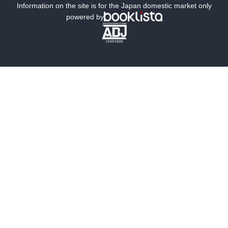
ミステリー
SF
Information on the site is for the Japan domestic market only
powered by
歴史・時代小説
文学
雑誌
グラビア写真集
ボーイズラブ
ティーンズラブ
人文・思想・歴史
社会・政治・法律
ビジネス・経済
サイエンス・テクノロジー
コンピュータ・情報
くらし・家庭
料理・酒
ファッション・美容・ダイエット
ホビー&カルチャー
スポーツ・アウトドア
地図・ガイド
エンターテイメント