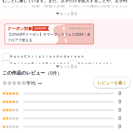
むことに適しています。また、文字だけを拡大することや、文字列
のハイライト、検索、辞書の参照、引用などの機能が使用できませ
ん。
もっと見る
Kay and Gerda have been very good friends since they were little.
クーポン対象
10%OFF
2026.08.11まで
One day, the Snow Queen came and took Kay away. In order to
【10%OFFクーポン】サマーブックフェス2026！全
save Kay, Gerda headed to the northern Kingdom where the Snow
フロアで使える
新刊通知
Queen lived…（KiiroitoriBooks,Vol 61）
ＨａｎｓＣｈｒｉｓｔｉａｎＡｎｄｅｒｓｅｎ
ＹｅｌｌｏｗＢｉｒｄＰｒｏｊｅｃｔ
Ａｋａｍｉｔｓｕｋｉ
もっと見る
ＥｒｉｋｏＯｋａｄａ
The Snow Queen 【English/J
この作品のレビュー
（
0
件）
--
レビューを書く
平均
0
0
0
0
0