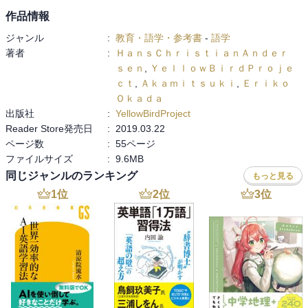
作品情報
ジャンル
:
教育・語学・参考書
-
語学
著者
:
ＨａｎｓＣｈｒｉｓｔｉａｎＡｎｄｅｒ
ｓｅｎ
,
ＹｅｌｌｏｗＢｉｒｄＰｒｏｊｅ
ｃｔ
,
Ａｋａｍｉｔｓｕｋｉ
,
Ｅｒｉｋｏ
Ｏｋａｄａ
出版社
:
YellowBirdProject
Reader Store発売日
:
2019.03.22
ページ数
:
55ページ
ファイルサイズ
:
9.6MB
同じジャンルのランキング
もっと見る
1
位
2
位
3
位