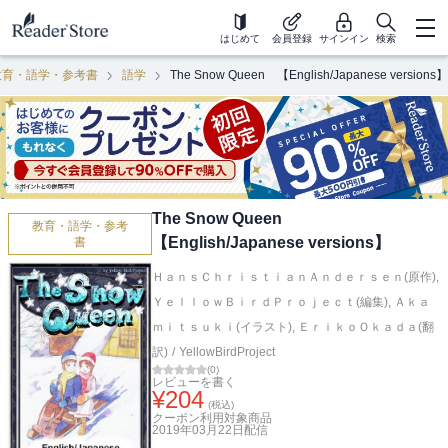
はじめて
会員登録
サインイン
検索
教育・語学・参考書
語学
The Snow Queen 【English/Japanese versions】
The Snow Queen
教育・語学・参考
【English/Japanese versions】
書
ＨａｎｓＣｈｒｉｓｔｉａｎＡｎｄｅｒｓｅｎ(原作)
,
ＹｅｌｌｏｗＢｉｒｄＰｒｏｊｅｃｔ(編集)
,
Ａｋａ
ｍｉｔｓｕｋｉ(イラスト)
,
ＥｒｉｋｏＯｋａｄａ(翻
訳)
/
YellowBirdProject
(
0
)
レビューを書く
¥
204
(税込)
クーポン利用対象商品
2019年03月22日
配信