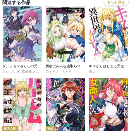
関連する作品
もっと見る
ダンジョン暮らしの元勇者 THE COMIC
勇者にみんな寝取られたけど諦めずに戦おう。きっと最後は俺が勝つ。
キスからはじまる異世界ハーレム 〜一夫多妻の世界に転生したので神が決めた運命の人を探します〜
しかげなぎ
,
峰崎龍之介
,
馬克杯
みずやん
,
さとう
勇人
続巻入荷
完結