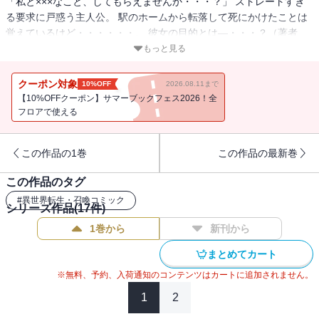
「私と×××なこと、してもらえませんか・・・？」 ストレートすぎ
る要求に戸惑う主人公。 駅のホームから転落して死にかけたことは
覚えているけど・・・・・・。 彼女の目的とは―・・・？（著者
名：シメサバ / 初出：GANMA!19～30話掲載分）
もっと見る
クーポン対象
10%OFF
2026.08.11まで
【10%OFFクーポン】サマーブックフェス2026！全
フロアで使える
この作品の1巻
この作品の最新巻
この作品のタグ
#
異世界転生・召喚コミック
シリーズ作品(
17
件)
1巻から
新刊から
まとめてカート
※無料、予約、入荷通知のコンテンツはカートに追加されません。
1
2