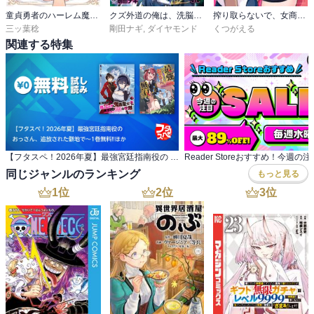
童貞勇者のハーレム魔王討伐記
クズ外道の俺は、洗脳スキルで美少女を脱がすことにした。
搾り取らないで、女商人さん！！
三ッ葉稔
剛田ナギ
,
ダイヤモンド
くつがえる
関連する特集
【フタスペ！2026年夏】最強宮廷指南役の おっさん、追放された僻地で～1巻無料!!ほか
同じジャンルのランキング
もっと見る
1
位
2
位
3
位