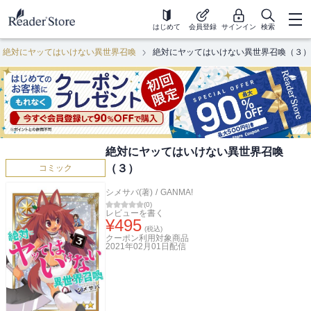
はじめて
会員登録
サインイン
検索
絶対にヤッてはいけない異世界召喚
絶対にヤッてはいけない異世界召喚（３）
絶対にヤッてはいけない異世界召喚
（３）
コミック
シメサバ(著)
/
GANMA!
(
0
)
レビューを書く
¥
495
(税込)
クーポン利用対象商品
2021年02月01日
配信