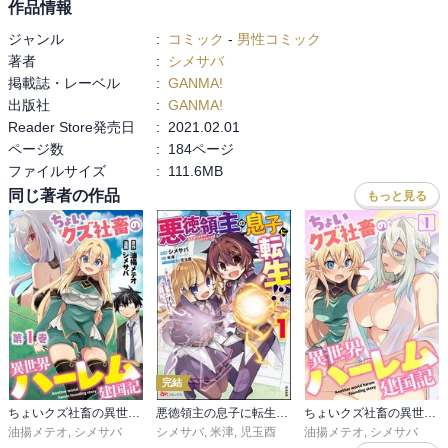
作品情報
ジャンル
:
コミック
-
男性コミック
著者
:
シメサバ
掲載誌・レーベル
:
GANMA!
出版社
:
GANMA!
Reader Store発売日
:
2021.02.01
ページ数
:
184ページ
ファイルサイズ
:
111.6MB
同じ著者の作品
もっと見る
完結
ちょいクズ社畜の異世界ハーレム建国記【単行本版】
悪徳領主の息子に転生！？ ～楽しく魔法を学んでいたら、汚名を返上してました～ コミック版
ちょいクズ社畜の異世界ハーレム建国記
油揚メテオ
,
シメサバ
シメサバ
,
米津
,
児玉酉
油揚メテオ
,
シメサバ