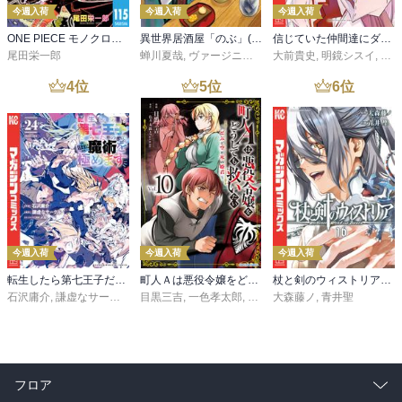
今週入荷
今週入荷
今週入荷
ONE PIECE モノクロ版 115
異世界居酒屋「のぶ」(22)
信じていた仲間達にダンジョン奥地で殺されかけたがギフト『無限ガチャ』でレベル９９９９の仲間達を手に入れて元パーティーメンバーと世界に復讐＆『ざまぁ！』します！（２３）
尾田栄一郎
蝉川夏哉
,
ヴァージニア二等兵
大前貴史
,
転
,
明鏡シスイ
,
ｔｅ
4
位
5
位
6
位
今週入荷
今週入荷
今週入荷
転生したら第七王子だったので、気ままに魔術を極めます（２４）
町人Ａは悪役令嬢をどうしても救いたい ～どぶと空と氷の姫君～１０【電子書店共通特典イラスト付】
杖と剣のウィストリア（１６）
石沢庸介
,
謙虚なサークル
,
メル。
目黒三吉
,
一色孝太郎
,
Parum
大森藤ノ
,
青井聖
フロア