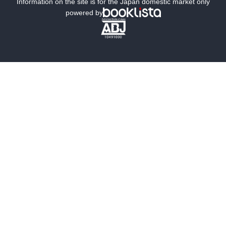
ミステリー
SF
Information on the site is for the Japan domestic market only
powered by
歴史・時代小説
文学
雑誌
グラビア写真集
ボーイズラブ
ティーンズラブ
人文・思想・歴史
社会・政治・法律
ビジネス・経済
サイエンス・テクノロジー
コンピュータ・情報
くらし・家庭
料理・酒
ファッション・美容・ダイエット
ホビー&カルチャー
スポーツ・アウトドア
地図・ガイド
エンターテイメント