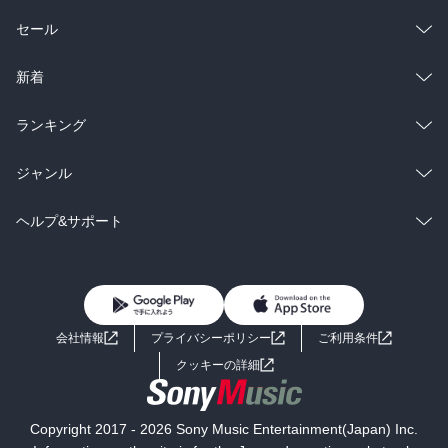
総合
コミック
セール
ラノベ
小説
総合
コミック
新着
雑誌・グラビア
ビジネス・実用
ラノベ
小説
総合
コミック
ランキング
BL・TL
雑誌・グラビア
ビジネス・実用
ラノベ
小説
総合
コミック
ジャンル
BL・TL
雑誌・グラビア
ビジネス・実用
ラノベ
小説
コミック
男性コミック
ヘルプ&サポート
BL・TL
雑誌・グラビア
ビジネス・実用
女性コミック
コミック誌
初めての方へ
ヘルプ
BL・TL
ライトノベル
男子向けラノベ
よくあるご質問
お問い合わせ
会社情報
プライバシーポリシー
ご利用条件
女子向けラノベ
小説
利用規約
クッキーの詳細
国内小説
海外小説
Copyright 2017 - 2026 Sony Music Entertainment(Japan) Inc.