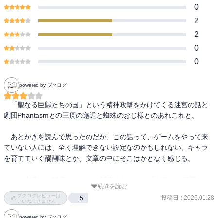
0
2
2
0
0
powered by ブクログ
　「聖なる巨獣たちの国」という精神攻撃をかけてくる迷宮の話と
劇団Phantasmとの三度の邂逅と蜘蛛のおじ様とのあれこれと。

　あとがきを読んで思ったのだが、この話って、ゲームをやって来
ていない人には、全く理解できない設定なのかもしれない。キャラ
を育てていく醍醐味とか、文章の中にそこはかとなく感じる。

　さて次巻は、20巻。いやぁ、話進まないこと『ガラスの仮面』の
続きを読む
ブクログレビューは
投稿日
:
2026.01.28
5
いいねできません
powered by ブクログ