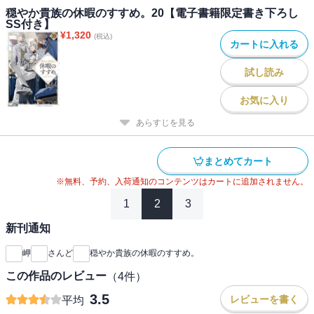
穏やか貴族の休暇のすすめ。20【電子書籍限定書き下ろし
SS付き】
¥
1,320
(税込)
カートに入れる
試し読み
お気に入り
あらすじを見る
まとめてカート
※無料、予約、入荷通知のコンテンツはカートに追加されません。
1
2
3
新刊通知
岬
さんど
穏やか貴族の休暇のすすめ。
この作品のレビュー
（
4
件）
3.5
レビューを書く
平均