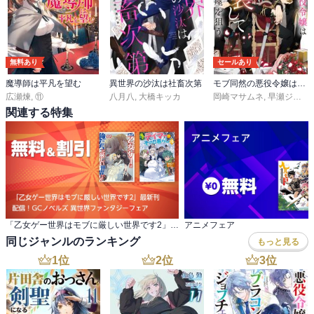
無料あり
セールあり
魔導師は平凡を望む
異世界の沙汰は社畜次第
モブ同然の悪役令嬢は男装して攻略対象の座を狙う
広瀬煉
,
⑪
八月八
,
大橋キッカ
岡崎マサムネ
,
早瀬ジュン
関連する特集
「乙女ゲー世界はモブに厳しい世界です2」最新刊 配信！GCノベルズ 異世界ファンタジーフェア
アニメフェア
同じジャンルのランキング
もっと見る
1
位
2
位
3
位