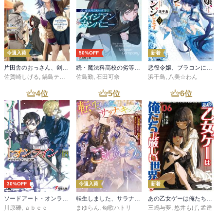
今週入荷
50%OFF
新着
片田舎のおっさん、剣聖になる 11 ～ただの田舎の剣術師範だったのに、大成した弟子たちが俺を放ってくれない件～
続・魔法科高校の劣等生 メイジアン・カンパニー(11)
悪役令嬢、ブラコンにジョブチェンジします９【電子特典付き】
佐賀崎しげる
,
鍋島テツヒロ
佐島勤
,
石田可奈
浜千鳥
,
八美☆わん
4
位
5
位
6
位
30%OFF
今週入荷
新着
ソードアート・オンライン29 ユナイタル・リングVIII
転生しました、サラナ・キンジェです。ごきげんよう。５ ～婚約破棄されたので田舎で気ままに暮らしたいと思います～【電子書店共通特典SS付】
あの乙女ゲーは俺たちに厳しい世界です 6
川原礫
,
ａｂｅｃ
まゆらん
,
匈歌ハトリ
三嶋与夢
,
悠井もげ
,
孟達