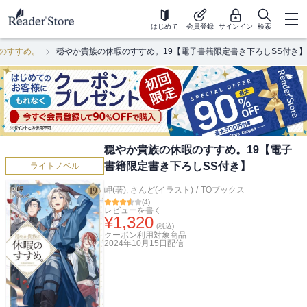
はじめて
会員登録
サインイン
検索
のすすめ。
穏やか貴族の休暇のすすめ。19【電子書籍限定書き下ろしSS付き】
穏やか貴族の休暇のすすめ。19【電子
書籍限定書き下ろしSS付き】
ライトノベル
岬(著)
,
さんど(イラスト)
/
TOブックス
(
4
)
レビューを書く
¥
1,320
(税込)
クーポン利用対象商品
2024年10月15日
配信