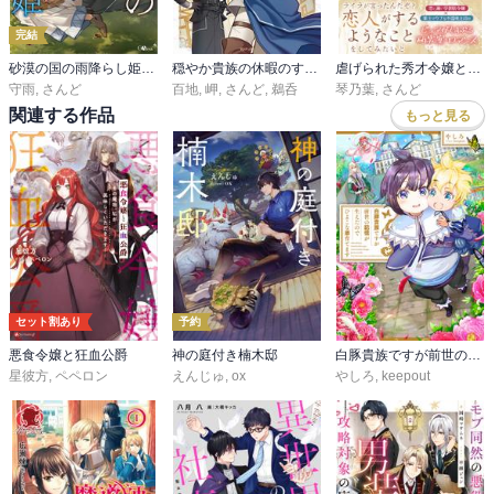
完結
砂漠の国の雨降らし姫 ～前世で処刑された魔法使いは農家の娘になりました～
穏やか貴族の休暇のすすめ。@COMIC
虐げられた秀才令嬢と隣国の腹黒研究者様の甘やかな薬草実験室
守雨
,
さんど
百地
,
岬
,
さんど
,
鵜呑
琴乃葉
,
さんど
関連する作品
もっと見る
セット割あり
予約
悪食令嬢と狂血公爵
神の庭付き楠木邸
白豚貴族ですが前世の記憶が生えたのでひよこな弟育てます
星彼方
,
ペペロン
えんじゅ
,
ox
やしろ
,
keepout