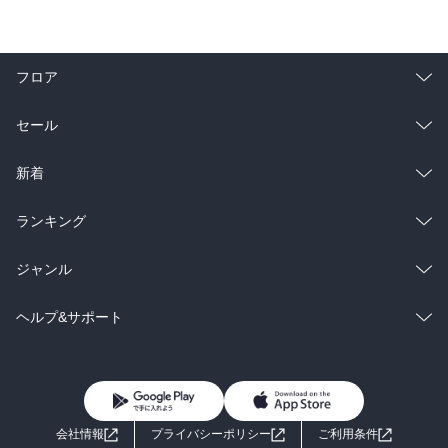
フロア
総合
コミック
セール
ラノベ
小説
総合
コミック
新着
雑誌・グラビア
ビジネス・実用
ラノベ
小説
総合
コミック
ランキング
BL・TL
雑誌・グラビア
ビジネス・実用
ラノベ
小説
総合
コミック
ジャンル
BL・TL
雑誌・グラビア
ビジネス・実用
ラノベ
小説
コミック
男性コミック
ヘルプ&サポート
BL・TL
雑誌・グラビア
ビジネス・実用
女性コミック
コミック誌
初めての方へ
ヘルプ
BL・TL
ライトノベル
男子向けラノベ
よくあるご質問
お問い合わせ
会社情報
プライバシーポリシー
ご利用条件