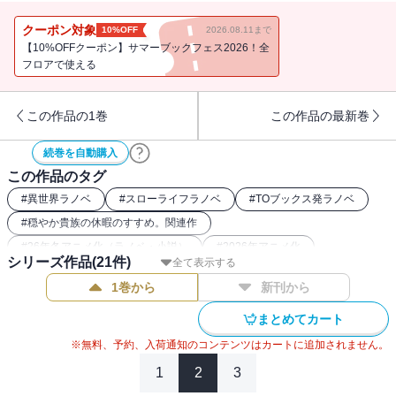
AT-X 1月8日から毎週木曜 21時30分～
（リピート放送：毎週月曜 9時30分～／毎週水曜 15時30分～）
クーポン対象
10%OFF
2026.08.11まで
※放送日時は予告なく変更となる場合がございます。
【10%OFFクーポン】サマーブックフェス2026！全
フロアで使える
【電子書籍限定書き下ろしSS】付き！
シリーズ累計150万部突破！（電子書籍を含む）
この作品の1巻
この作品の最新巻
最強の三人。いざ、新たな依頼の遂行へ！
癒し系異世界冒険ファンタジー第19弾！
続巻を自動購入
書き下ろし短編収録！
この作品のタグ
書き下ろし短編「クァト、奮起する」収録
#
異世界ラノベ
#
スローライフラノベ
#
TOブックス発ラノベ
#
穏やか貴族の休暇のすすめ。関連作
#
26年冬アニメ化（ラノベ・小説）
#
2026年アニメ化
【あらすじ】
シリーズ作品(
21
件)
全て表示する
#
なろう発小説・ラノベ
1巻から
新刊から
湖上の国サルスに引き続き滞在中のリゼルたちは、迷宮“聖なる巨獣
たちの国”攻略へ向かう。
まとめてカート
そこに待ち受けていたのは、三人が思わず手こずってしまう予想外
※無料、予約、入荷通知のコンテンツはカートに追加されません。
の魔物の数々で……!?
1
2
3
リゼルとジルの喧嘩の原因にヒスイが直接突撃したり、囮を使った
依頼に参加したり、