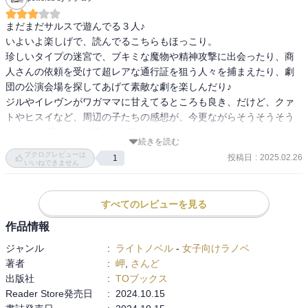
まだまだサルスで遊んでる３人♪

いよいよ楽しげで、読んでるこちらもほっこり。

珍しいタイプの迷宮で、ブキミな魔物や精神攻撃に出会ったり、商
人さんの依頼を受けて超レアな通行証を狙う人々を捕まえたり、劇
団の公演会場を探してあげて素敵な劇を楽しんだり♪

ジルやイレヴンがワガママに甘えてるところも良き、だけど、クァ
トやヒスイなど、周辺の子たちの感想が、今更ながらそうそうそう
だよね～(笑)という感じで、笑えました
続きを読む
ブクログレビューは
投稿日
:
2025.02.26
1
いいねできません
すべてのレビューを見る
作品情報
ジャンル
:
ライトノベル
-
女子向けラノベ
著者
:
岬
,
さんど
出版社
:
TOブックス
Reader Store発売日
:
2024.10.15