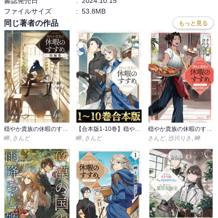
書誌発売日
:
2024.10.15
ファイルサイズ
:
53.8MB
同じ著者の作品
もっと見る
穏やか貴族の休暇のすすめ。短編集
【合本版1-10巻】穏やか貴族の休暇のすすめ。
穏やか貴族の休暇のすすめ。@COMIC ～宿主の毎日メシ～
岬
,
さんど
岬
,
さんど
さんど
,
沙川りさ
,
岬