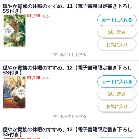
穏やか貴族の休暇のすすめ。11【電子書籍限定書き下ろし
劇団の公演をまたまた成功に導く手助けをしたりと、リゼルの行く
SS付き】
先には思いがけない出来事が目白押し！
¥
1,199
(税込)
癒し系異世界冒険ファンタジー第19弾！
カートに入れる
試し読み
お気に入り
あらすじを見る
穏やか貴族の休暇のすすめ。12【電子書籍限定書き下ろし
SS付き】
¥
1,199
(税込)
カートに入れる
試し読み
お気に入り
あらすじを見る
穏やか貴族の休暇のすすめ。13【電子書籍限定書き下ろし
SS付き】