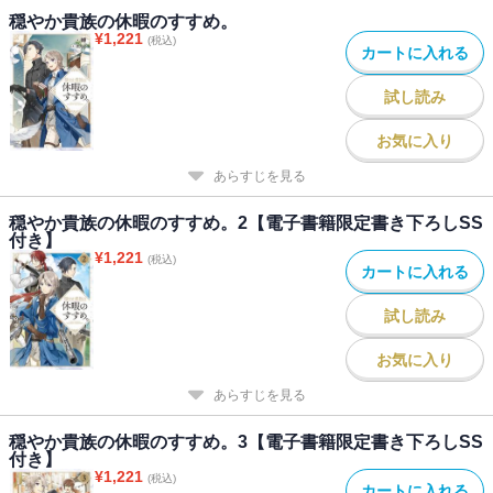
穏やか貴族の休暇のすすめ。
目指す。
¥
1,221
(税込)
今まで誰にもできなかった、その攻略法とは――!?
カートに入れる
個性的な新キャラたちも続々登場！新章突入でますますパワーアッ
プの『休暇』シリーズ第６弾！
試し読み
お気に入り
あらすじを見る
穏やか貴族の休暇のすすめ。2【電子書籍限定書き下ろしSS
付き】
¥
1,221
(税込)
カートに入れる
試し読み
お気に入り
あらすじを見る
穏やか貴族の休暇のすすめ。3【電子書籍限定書き下ろしSS
付き】
¥
1,221
(税込)
カートに入れる