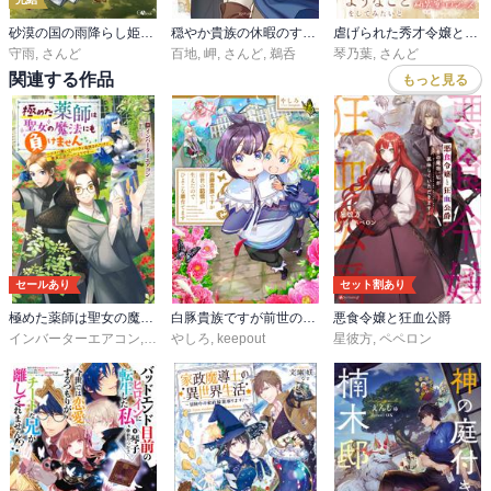
砂漠の国の雨降らし姫 ～前世で処刑された魔法使いは農家の娘になりました～
穏やか貴族の休暇のすすめ。@COMIC
虐げられた秀才令嬢と隣国の腹黒研究者様の甘やかな薬草実験室
守雨
,
さんど
百地
,
岬
,
さんど
,
鵜呑
琴乃葉
,
さんど
関連する作品
もっと見る
セールあり
セット割あり
極めた薬師は聖女の魔法にも負けません ～コスパ悪いとパーティ追放されたけど、事実は逆だったようです～
白豚貴族ですが前世の記憶が生えたのでひよこな弟育てます
悪食令嬢と狂血公爵
インバーターエアコン
,
⑪
やしろ
,
keepout
星彼方
,
ペペロン