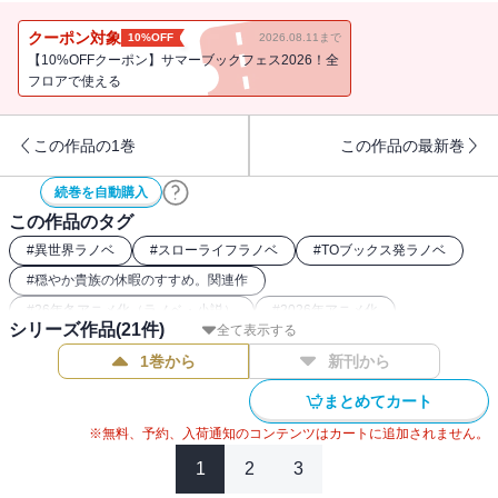
AT-X 1月8日から毎週木曜 21時30分～
（リピート放送：毎週月曜 9時30分～／毎週水曜 15時30分～）
クーポン対象
10%OFF
2026.08.11まで
※放送日時は予告なく変更となる場合がございます。
【10%OFFクーポン】サマーブックフェス2026！全
フロアで使える
★電子書籍限定書き下ろしSS付き★
旅は南国へ――！
この作品の1巻
この作品の最新巻
コミカライズも絶好調!!
癒し系異世界冒険ファンタジー！
続巻を自動購入
この作品のタグ
【あらすじ】
#
異世界ラノベ
#
スローライフラノベ
#
TOブックス発ラノベ
#
穏やか貴族の休暇のすすめ。関連作
魔鳥騎兵団の協力のもと、空路で南国アスタルニアへと冒険の旅に
#
26年冬アニメ化（ラノベ・小説）
#
2026年アニメ化
出たリゼルたち。
シリーズ作品(
21
件)
全て表示する
#
なろう発小説・ラノベ
道中、タンデム飛行を体験したり、イレヴンの実家で母親に挨拶し
1巻から
新刊から
たりと、マイペースさは変わらない。
辿り着いたアスタルニアでも、迷宮“制限される玩具箱”に挑戦した
まとめてカート
り、劇団“Phantasm”と再会して公演成功を目指したり、リゼルが貴
※無料、予約、入荷通知のコンテンツはカートに追加されません。
族になりきってみたり!?と冒険者ライフを満喫中。
1
2
3
リゼルたちの次なる目的は迷宮攻略。ある目的のため、「誰もボス
を倒せない」と言われる海の迷宮“人魚姫(セイレーン)の洞”の踏破を