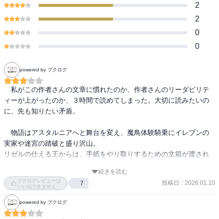
2
2
0
0
powered by ブクログ
　私がこの作者さんの文章に慣れたのか、作者さんのリーダビリテ
ィーが上がったのか、３時間で読めてしまった。大切に読みたいの
に、先も知りたい矛盾。

　物語はアスタルニアへと舞台を変え、魔鳥体験騎乗にイレブンの
実家や迷宮の踏破と盛り沢山。

リゼルの仕える王からは、手紙をやり取りするための文箱が渡され
る。いいな、これ。実際にあったら…あーLINEやらメールのような
続きを読む
物か、文明の利器の凄さよ。

ブクログレビューは
投稿日
:
2026.01.10
7
いいねできません
　次巻は、解体してもらった鎧鮫関連かな？
powered by ブクログ