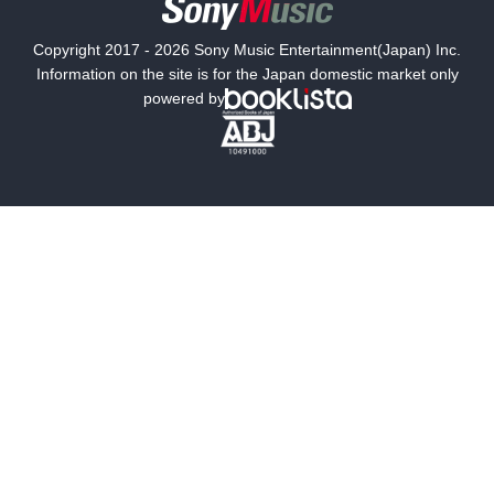
国内小説
海外小説
Copyright 2017 - 2026 Sony Music Entertainment(Japan) Inc.
ミステリー
SF
Information on the site is for the Japan domestic market only
powered by
歴史・時代小説
文学
雑誌
グラビア写真集
ボーイズラブ
ティーンズラブ
人文・思想・歴史
社会・政治・法律
ビジネス・経済
サイエンス・テクノロジー
コンピュータ・情報
くらし・家庭
料理・酒
ファッション・美容・ダイエット
ホビー&カルチャー
スポーツ・アウトドア