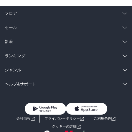
フロア
総合
コミック
セール
ラノベ
小説
総合
コミック
新着
雑誌・グラビア
ビジネス・実用
ラノベ
小説
総合
コミック
ランキング
BL・TL
雑誌・グラビア
ビジネス・実用
ラノベ
小説
総合
コミック
ジャンル
BL・TL
雑誌・グラビア
ビジネス・実用
ラノベ
小説
コミック
男性コミック
ヘルプ&サポート
BL・TL
雑誌・グラビア
ビジネス・実用
女性コミック
コミック誌
初めての方へ
ヘルプ
BL・TL
ライトノベル
男子向けラノベ
よくあるご質問
お問い合わせ
会社情報
プライバシーポリシー
ご利用条件
女子向けラノベ
小説
利用規約
クッキーの詳細