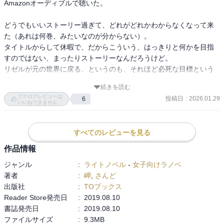
Amazonオーディブルで聴いた。

どうでもいいストーリー過ぎて、どれがどれかわからなくなって来
た（あれは何巻、みたいなのが分からない）。

タイトルからして休暇で、だからこういう、はっきりと何かを目指
すのではない、まったりストーリーなんだろうけど。

リゼルが元の世界に戻る、というのも、それほど必死な目標という
感じもしないし、リゼルも先方任せで自分の方では何もしないもん
続きを読む
ね。
ブクログレビューは
投稿日
:
2026.01.29
6
いいねできません
すべてのレビューを見る
作品情報
ジャンル
:
ライトノベル
-
女子向けラノベ
著者
:
岬
,
さんど
出版社
:
TOブックス
Reader Store発売日
:
2019.08.10
書誌発売日
:
2019.08.10
ファイルサイズ
:
9.3MB