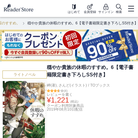
はじめて
会員登録
サインイン
検索
暇のすすめ。
穏やか貴族の休暇のすすめ。6【電子書籍限定書き下ろしSS付き】
穏やか貴族の休暇のすすめ。6【電子書
籍限定書き下ろしSS付き】
ライトノベル
岬(著)
,
さんど(イラスト)
/
TOブックス
(
4
)
レビューを書く
¥
1,221
(税込)
クーポン利用対象商品
2019年08月10日
配信