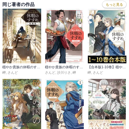
同じ著者の作品
もっと見る
穏やか貴族の休暇のすすめ。短編集
穏やか貴族の休暇のすすめ。@COMIC ～宿主の毎日メシ～
【合本版1-10巻】穏やか貴族の休暇のすすめ。
岬
,
さんど
さんど
,
沙川りさ
,
岬
岬
,
さんど
完結