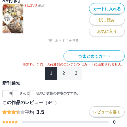
SS付き】
¥
1,199
(税込)
カートに入れる
試し読み
お気に入り
あらすじを見る
まとめてカート
※無料、予約、入荷通知のコンテンツはカートに追加されません。
1
2
3
新刊通知
岬
さんど
穏やか貴族の休暇のすすめ。
この作品のレビュー
（
4
件）
3.5
レビューを書く
平均
0