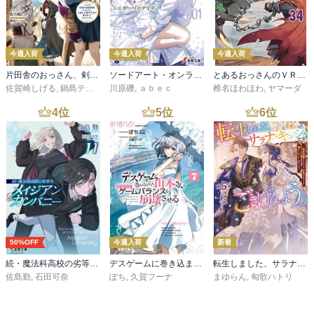
今週入荷
今週入荷
今週入荷
片田舎のおっさん、剣聖になる 11 ～ただの田舎の剣術師範だったのに、大成した弟子たちが俺を放ってくれない件～
ソードアート・オンライン マテリアル１ シュガーリィ・デイズ
とあるおっさんのＶＲＭＭＯ活動記34
佐賀崎しげる
,
鍋島テツヒロ
川原礫
,
ａｂｅｃ
椎名ほわほわ
,
ヤマーダ
4
位
5
位
6
位
50%OFF
今週入荷
新着
続・魔法科高校の劣等生 メイジアン・カンパニー(11)
デスゲームに巻き込まれた山本さん、気ままにゲームバランスを崩壊させる７【電子特別版】
転生しました、サラナ・キンジェです。ごきげんよう。５ ～婚約破棄されたので田舎で気ままに暮らしたいと思います～【電子書店共通特典SS付】
佐島勤
,
石田可奈
ぽち
,
久賀フーナ
まゆらん
,
匈歌ハトリ