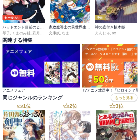
セールあり
予約
バッドエンド目前のヒロインに転生した私、今世では恋愛するつもりがチートな兄が離してくれません!?
家政魔導士の異世界生活～冒険中の家政婦業承ります！～
神の庭付き楠木邸
琴子
,
くまのみ鮭
,
彩月つかさ
文庫妖
,
なま
えんじゅ
,
ox
関連する特集
アニメフェア
同じジャンルのランキング
もっと見る
1
位
2
位
3
位