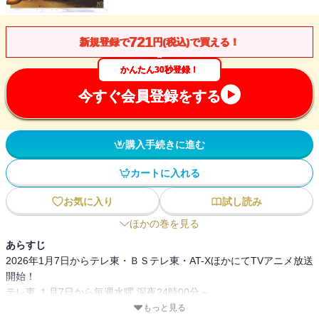
721
新規登録で
円(税込)で買える！
かんたん30秒登録！
今すぐ会員登録をする
購入手続きに進む
カートに入れる
お気に入り
試し読み
ほかの巻を見る
あらすじ
2026年1月7日からテレ東・ＢＳテレ東・AT-XほかにてTVアニメ放送
開始！
テレ東 １月7日から毎週水曜 深夜24時00分～
ＢＳテレ東 １月8日から毎週木曜 深夜24時30分～
もっと見る