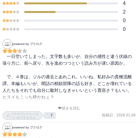
4
2
0
0
powered by ブクログ
　一日空いてしまった。文字数も多いが、自分の感性と違う伏線の
張り方に、前へ戻り、先を進めつつという読み方が遅い原因か。

　で、４巻は、ジルの過去とあれこれ。いいね、私好みの貴種流離
譚。本編もいいが、閑話の精鋭部隊の話も好き。どこか壊れている
人たちをそれでも自分に敵対しなきゃいいという寛容さ？もいい。
ヒスイもこっち枠かねぇ？

続きを読む
　どうでもいいことだが、最近気になっている表現がある。この巻
ブクログレビューは
投稿日
:
2026.01.08
7
だと217ページの後ろから二行目。『許されない』って何？

いいねできません
　誰が誰に許されないのか？いや、言いたい意味はわかるのだ。世
powered by ブクログ
間一般から見るとおかしい、とか、自分の中の標準からするとそれ
ではダメだとか、そういう意味ではないかと思う。が、私は使わな