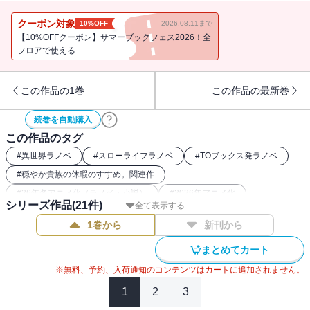
AT-X 1月8日から毎週木曜 21時30分～
（リピート放送：毎週月曜 9時30分～／毎週水曜 15時30分～）
クーポン対象
10%OFF
2026.08.11まで
※放送日時は予告なく変更となる場合がございます。
【10%OFFクーポン】サマーブックフェス2026！全
フロアで使える
★電子書籍限定書き下ろしSS付き★
翡翠の風との、邂逅。
この作品の1巻
この作品の最新巻
１巻・２巻も即重版、グッズ展開にコミカライズと絶好調で進撃
中！
続巻を自動購入
癒し系異世界冒険ファンタジー！
この作品のタグ
#
異世界ラノベ
#
スローライフラノベ
#
TOブックス発ラノベ
【あらすじ】
#
穏やか貴族の休暇のすすめ。関連作
#
26年冬アニメ化（ラノベ・小説）
#
2026年アニメ化
建国４００年を祝う建国祭で賑わう街で、休暇を楽しむリゼル。祭
シリーズ作品(
21
件)
全て表示する
#
なろう発小説・ラノベ
の衣装を身に付けたり、スタッド＆ジャッジの年下コンビと屋台を
1巻から
新刊から
見て回ったりと思う存分満喫していると、レイ子爵から、国主催の
パーティーに冒険者として参加しないかと誘われる。パーティー会
まとめてカート
場で出会ったのは、なんとジルの兄。騎士の家柄に生まれ育った彼
※無料、予約、入荷通知のコンテンツはカートに追加されません。
は、家を捨てて冒険者となったジルを目の敵にしており…！？ヒス
1
2
3
イが属するＳランクのパーティに出会ったり、リゼルたちのパーテ
ィもランク昇格したりと、冒険者ライフも絶好調！パーティ名のア