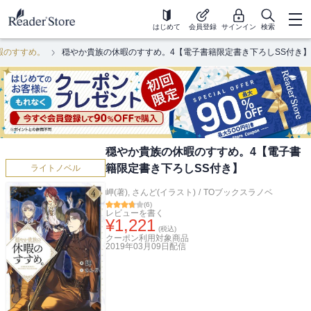
はじめて
会員登録
サインイン
検索
暇のすすめ。
穏やか貴族の休暇のすすめ。4【電子書籍限定書き下ろしSS付き】
穏やか貴族の休暇のすすめ。4【電子書
籍限定書き下ろしSS付き】
ライトノベル
岬(著)
,
さんど(イラスト)
/
TOブックスラノベ
(
6
)
レビューを書く
¥
1,221
(税込)
クーポン利用対象商品
2019年03月09日
配信