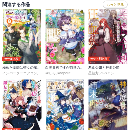
関連する作品
もっと見る
セールあり
セット割あり
極めた薬師は聖女の魔法にも負けません ～コスパ悪いとパーティ追放されたけど、事実は逆だったようです～
白豚貴族ですが前世の記憶が生えたのでひよこな弟育てます
悪食令嬢と狂血公爵
インバーターエアコン
,
⑪
やしろ
,
keepout
星彼方
,
ペペロン
セールあり
予約