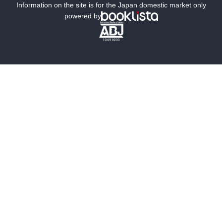
ミステリー
SF
Information on the site is for the Japan domestic market only
powered by
歴史・時代小説
文学
雑誌
グラビア写真集
ボーイズラブ
ティーンズラブ
人文・思想・歴史
社会・政治・法律
ビジネス・経済
サイエンス・テクノロジー
コンピュータ・情報
くらし・家庭
料理・酒
ファッション・美容・ダイエット
ホビー&カルチャー
スポーツ・アウトドア
地図・ガイド
エンターテイメント