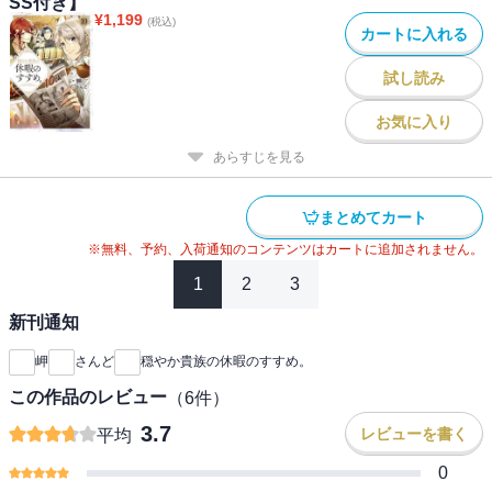
SS付き】
¥
1,199
(税込)
カートに入れる
試し読み
お気に入り
あらすじを見る
まとめてカート
※無料、予約、入荷通知のコンテンツはカートに追加されません。
1
2
3
新刊通知
岬
さんど
穏やか貴族の休暇のすすめ。
この作品のレビュー
（
6
件）
3.7
レビューを書く
平均
0