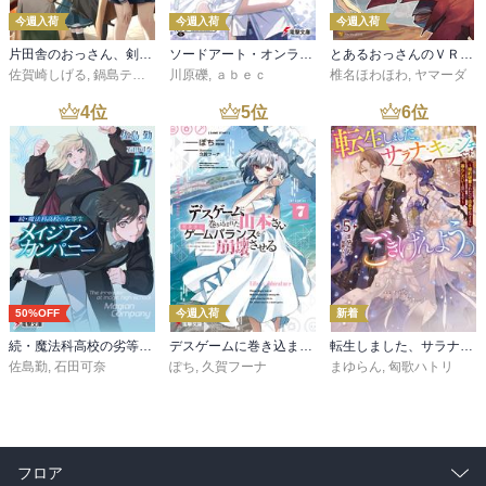
今週入荷
今週入荷
今週入荷
片田舎のおっさん、剣聖になる 11 ～ただの田舎の剣術師範だったのに、大成した弟子たちが俺を放ってくれない件～
ソードアート・オンライン マテリアル１ シュガーリィ・デイズ
とあるおっさんのＶＲＭＭＯ活動記34
佐賀崎しげる
,
鍋島テツヒロ
川原礫
,
ａｂｅｃ
椎名ほわほわ
,
ヤマーダ
4
位
5
位
6
位
50%OFF
今週入荷
新着
続・魔法科高校の劣等生 メイジアン・カンパニー(11)
デスゲームに巻き込まれた山本さん、気ままにゲームバランスを崩壊させる７【電子特別版】
転生しました、サラナ・キンジェです。ごきげんよう。５ ～婚約破棄されたので田舎で気ままに暮らしたいと思います～【電子書店共通特典SS付】
佐島勤
,
石田可奈
ぽち
,
久賀フーナ
まゆらん
,
匈歌ハトリ
フロア