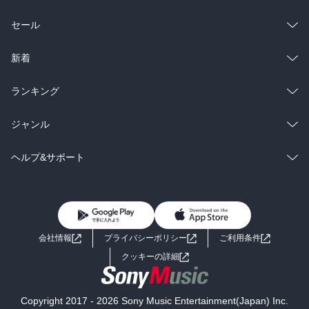
総合
コミック
セール
ラノベ
小説
総合
コミック
新着
雑誌・グラビア
ビジネス・実用
ラノベ
小説
総合
コミック
ランキング
BL・TL
雑誌・グラビア
ビジネス・実用
ラノベ
小説
総合
コミック
ジャンル
BL・TL
雑誌・グラビア
ビジネス・実用
ラノベ
小説
コミック
男性コミック
ヘルプ&サポート
BL・TL
雑誌・グラビア
ビジネス・実用
女性コミック
コミック誌
初めての方へ
ヘルプ
BL・TL
ライトノベル
男子向けラノベ
よくあるご質問
お問い合わせ
会社情報
プライバシーポリシー
ご利用条件
女子向けラノベ
小説
利用規約
クッキーの詳細
国内小説
海外小説
Copyright 2017 - 2026 Sony Music Entertainment(Japan) Inc.