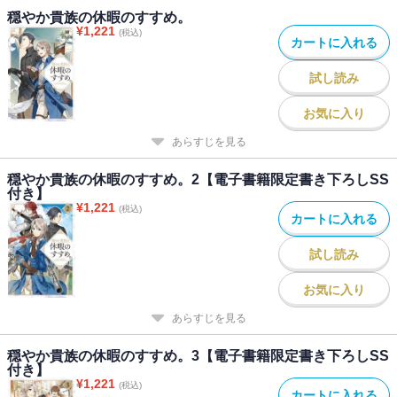
穏やか貴族の休暇のすすめ。
イディアが絶妙に残念なことだけが悩み（？）の、ほのほの休暇第
¥
1,221
(税込)
４弾！
カートに入れる
試し読み
お気に入り
あらすじを見る
穏やか貴族の休暇のすすめ。2【電子書籍限定書き下ろしSS
付き】
¥
1,221
(税込)
カートに入れる
試し読み
お気に入り
あらすじを見る
穏やか貴族の休暇のすすめ。3【電子書籍限定書き下ろしSS
付き】
¥
1,221
(税込)
カートに入れる