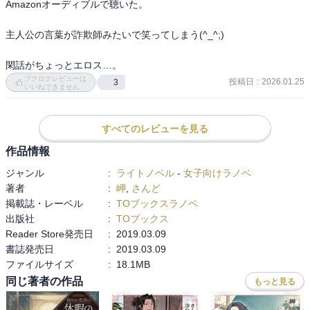
Amazonオーディブルで聴いた。

いし、この表現を見ると一瞬構えてしまう。私が古い人間ってだけ
の事だとは思うが…

主人公の言葉が詐欺師みたいで笑ってしまう(^_^;)

　さて、５巻に入る前に、図書館から借りて来た本を読んでしまわ
閑話がちょっとエロス…。
ねば。
ブクログレビューは
投稿日
:
2026.01.25
3
いいねできません
すべてのレビューを見る
作品情報
ジャンル
:
ライトノベル
-
女子向けラノベ
著者
:
岬
,
さんど
掲載誌・レーベル
:
TOブックスラノベ
出版社
:
TOブックス
Reader Store発売日
:
2019.03.09
書誌発売日
:
2019.03.09
ファイルサイズ
:
18.1MB
同じ著者の作品
もっと見る