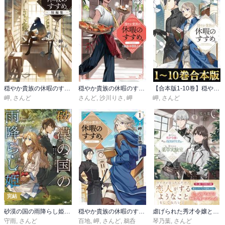
穏やか貴族の休暇のすすめ。短編集
穏やか貴族の休暇のすすめ。@COMIC ～宿主の毎日メシ～
【合本版1-10巻】穏やか貴族の休暇のすすめ。
岬
,
さんど
さんど
,
沙川りさ
,
岬
岬
,
さんど
完結
砂漠の国の雨降らし姫 ～前世で処刑された魔法使いは農家の娘になりました～
穏やか貴族の休暇のすすめ。@COMIC
虐げられた秀才令嬢と隣国の腹黒研究者様の甘やかな薬草実験室
守雨
,
さんど
百地
,
岬
,
さんど
,
鵜呑
琴乃葉
,
さんど