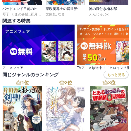
バッドエンド目前のヒロインに転生した私、今世では恋愛するつもりがチートな兄が離してくれません!?
家政魔導士の異世界生活～冒険中の家政婦業承ります！～
神の庭付き楠木邸
琴子
,
くまのみ鮭
,
彩月つかさ
文庫妖
,
なま
えんじゅ
,
ox
関連する特集
アニメフェア
同じジャンルのランキング
もっと見る
1
位
2
位
3
位