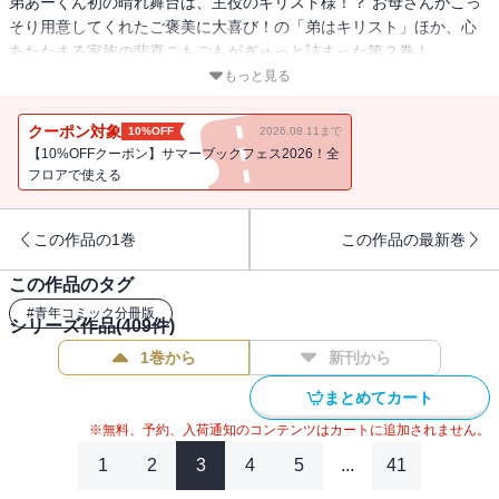
弟あーくん初の晴れ舞台は、主役のキリスト様！？ お母さんがこっ
そり用意してくれたご褒美に大喜び！の「弟はキリスト」ほか、心
あたたまる家族の悲喜こもごもがぎゅっと詰まった第２巻！
本電子書籍は単行本「エデンの東北 （２）」を分冊したもので
もっと見る
す。単行本特典のおまけマンガ・イラスト等は含みません。
クーポン対象
10%OFF
2026.08.11まで
【10%OFFクーポン】サマーブックフェス2026！全
フロアで使える
この作品の1巻
この作品の最新巻
この作品のタグ
#
青年コミック分冊版
シリーズ作品(
409
件)
1巻から
新刊から
まとめてカート
※無料、予約、入荷通知のコンテンツはカートに追加されません。
1
2
3
4
5
...
41