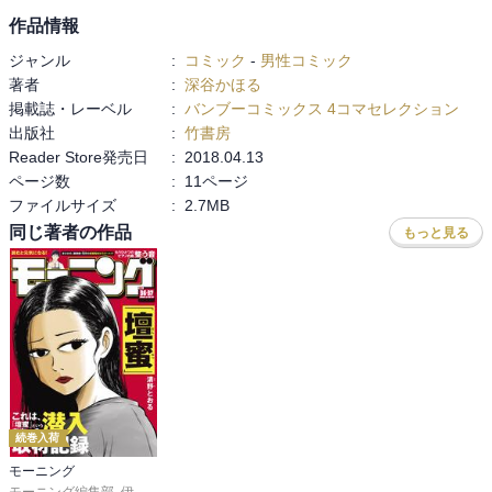
作品情報
ジャンル
:
コミック
-
男性コミック
著者
:
深谷かほる
掲載誌・レーベル
:
バンブーコミックス 4コマセレクション
出版社
:
竹書房
Reader Store発売日
:
2018.04.13
ページ数
:
11ページ
ファイルサイズ
:
2.7MB
同じ著者の作品
もっと見る
続巻入荷
モーニング