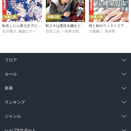
今週入荷
今週入荷
今週入荷
転生したら第七王子だったので、気ままに魔術を極めます（２４）
町人Ａは悪役令嬢をどうしても救いたい ～どぶと空と氷の姫君～１０【電子書店共通特典イラスト付】
杖と剣のウィストリア（１６）
石沢庸介
,
謙虚なサークル
,
メル。
目黒三吉
,
一色孝太郎
,
Parum
大森藤ノ
,
青井聖
フロア
総合
コミック
セール
ラノベ
小説
総合
コミック
新着
雑誌・グラビア
ビジネス・実用
ラノベ
小説
総合
コミック
ランキング
BL・TL
雑誌・グラビア
ビジネス・実用
ラノベ
小説
総合
コミック
ジャンル
BL・TL
雑誌・グラビア
ビジネス・実用
ラノベ
小説
コミック
男性コミック
ヘルプ&サポート