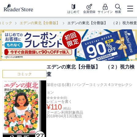
はじめて
会員登録
サインイン
検索
コミック
エデンの東北【分冊版】
エデンの東北【分冊版】 （２）視力検査
エデンの東北【分冊版】 （２）視力検
査
コミック
深谷かほる(著)
/
バンブーコミックス 4コマセレクシ
ョン
(
0
)
レビューを書く
¥
110
(税込)
クーポン利用対象商品
2018年04月13日
配信