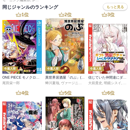
モーニング編集部
,
伊咲智太
,
オオイシヒロト
,
森高夕次
,
足立金太郎
,
出端祐大
,
江
同じジャンルのランキング
もっと見る
1
位
2
位
3
位
今週入荷
今週入荷
今週入荷
ONE PIECE モノクロ版 115
異世界居酒屋「のぶ」(22)
信じていた仲間達にダンジョン奥地で殺されかけたがギフト『無限ガチャ』でレベル９９９９の仲間達を手に入れて元パーティーメンバーと世界に復讐＆『ざまぁ！』します！（２３）
尾田栄一郎
蝉川夏哉
,
ヴァージニア二等兵
大前貴史
,
転
,
明鏡シスイ
,
ｔｅ
4
位
5
位
6
位