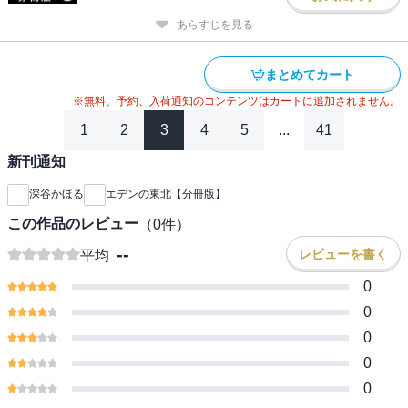
あらすじを見る
まとめてカート
※無料、予約、入荷通知のコンテンツはカートに追加されません。
1
2
3
4
5
...
41
新刊通知
深谷かほる
エデンの東北【分冊版】
この作品のレビュー
（
0
件）
--
レビューを書く
平均
0
0
0
0
0