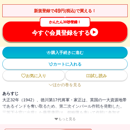
49
新規登録で
円(税込)で買える！
かんたん30秒登録！
今すぐ会員登録をする
購入手続きに進む
カートに入れる
お気に入り
試し読み
ほかの巻を見る
あらすじ
大正32年（1942）、徳川第17代将軍・家正は、英国の一大資源地帯
であるインドを奪い取るため、第二次インパール作戦を発動した。
三等下士官に出世した藤里康司は、銀輪隊を率いて作戦に参加す
る。だが、敵の戦車に制圧され、部隊は大河の中州に孤立してしま
もっと見る
う。航空隊の援護で危機は脱したが、チャーチル戦車の威力は依然