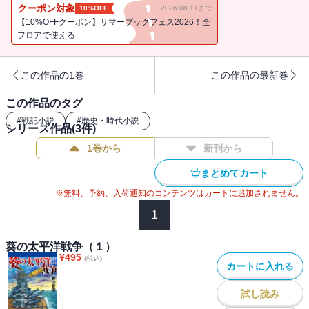
として続く。家正は敵戦車を打ち破るべく、新兵器の製造を命じ
クーポン対象
10%OFF
2026.08.11まで
た。それは、移動する大鉄輪要塞であった…。
【10%OFFクーポン】サマーブックフェス2026！全
存続した徳川幕府が米・英との太平洋戦争に挑む、という着想の
フロアで使える
もとに描かれた、驚愕の架空戦記「葵の太平洋戦争」、第二弾！
この作品の1巻
この作品の最新巻
●青山智樹（あおやま・ともき）
1960年、東京都武蔵野市生まれ。学生の頃より同人誌『宇宙塵』に
この作品のタグ
参加。東海大学理学部物理学科卒業後、高等学校に理科教師として
#
戦記小説
#
歴史・時代小説
勤務。1992年、長編SF『赤き戦火の惑星』（勁文社）で商業デビュ
シリーズ作品(
3
件)
ー。『合体戦艦「富士山」出撃！』（有楽出版社）、『蒼穹の海
1巻から
新刊から
鷲』（アスキー）等、シミュレーション戦記を中心に執筆する。そ
の他にも『零戦の操縦』（アスペクト）、『自分でつくるうまい！
まとめてカート
海軍めし』（経済界）、『世界一わかりやすい放射能の本当の話』
※無料、予約、入荷通知のコンテンツはカートに追加されません。
（宝島社）等、ミリタリー関連書籍など著書・共著多数。
1
葵の太平洋戦争（１）
¥
495
(税込)
カートに入れる
試し読み