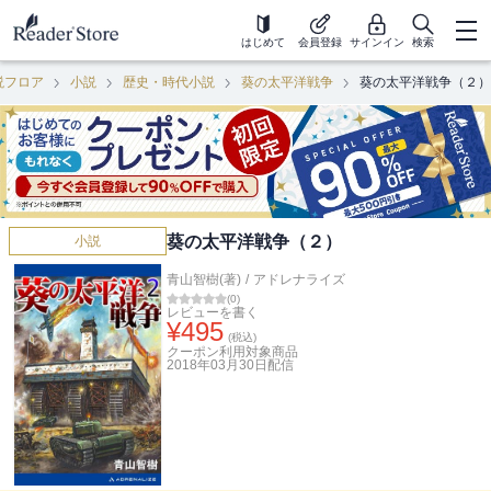
はじめて
会員登録
サインイン
検索
説フロア
小説
歴史・時代小説
葵の太平洋戦争
葵の太平洋戦争（２）
葵の太平洋戦争（２）
小説
青山智樹(著)
/
アドレナライズ
(
0
)
レビューを書く
¥
495
(税込)
クーポン利用対象商品
2018年03月30日
配信