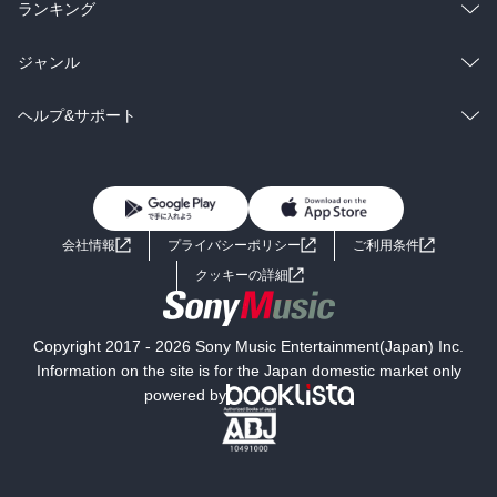
雑誌・グラビア
ビジネス・実用
ラノベ
小説
総合
コミック
ランキング
BL・TL
雑誌・グラビア
ビジネス・実用
ラノベ
小説
総合
コミック
ジャンル
BL・TL
雑誌・グラビア
ビジネス・実用
ラノベ
小説
コミック
男性コミック
ヘルプ&サポート
BL・TL
雑誌・グラビア
ビジネス・実用
女性コミック
コミック誌
初めての方へ
ヘルプ
BL・TL
ライトノベル
男子向けラノベ
よくあるご質問
お問い合わせ
会社情報
プライバシーポリシー
ご利用条件
女子向けラノベ
小説
利用規約
クッキーの詳細
国内小説
海外小説
Copyright 2017 - 2026 Sony Music Entertainment(Japan) Inc.
ミステリー
SF
Information on the site is for the Japan domestic market only
powered by
歴史・時代小説
文学
雑誌
グラビア写真集