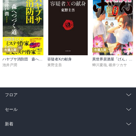
今週入荷
今週入荷
ハヤブサ消防団 森へつづく道
容疑者Xの献身
異世界居酒屋「げん」三杯目
池井戸潤
東野圭吾
蝉川夏哉
,
碓井ツカサ
フロア
総合
コミック
セール
ラノベ
小説
総合
コミック
新着