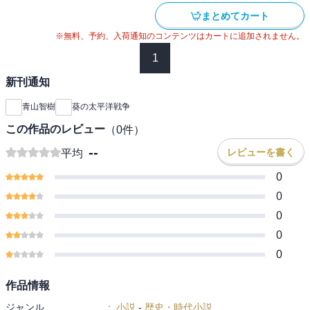
まとめてカート
※無料、予約、入荷通知のコンテンツはカートに追加されません。
1
新刊通知
青山智樹
葵の太平洋戦争
この作品のレビュー
（
0
件）
--
レビューを書く
平均
0
0
0
0
0
作品情報
ジャンル
:
小説
-
歴史・時代小説