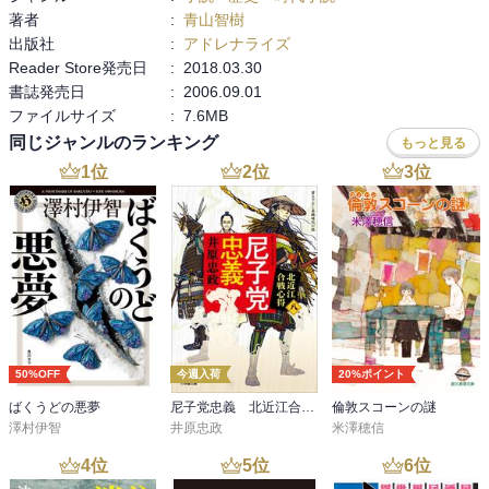
著者
:
青山智樹
出版社
:
アドレナライズ
Reader Store発売日
:
2018.03.30
書誌発売日
:
2006.09.01
ファイルサイズ
:
7.6MB
同じジャンルのランキング
もっと見る
1
位
2
位
3
位
50%OFF
今週入荷
20%ポイント
ばくうどの悪夢
尼子党忠義 北近江合戦心得〈八〉
倫敦スコーンの謎
澤村伊智
井原忠政
米澤穂信
4
位
5
位
6
位