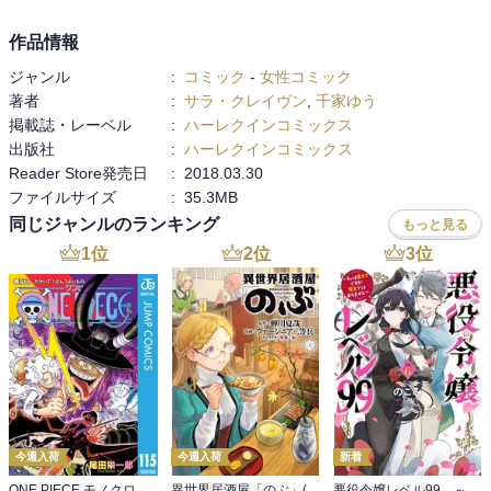
作品情報
ジャンル
:
コミック
-
女性コミック
著者
:
サラ・クレイヴン
,
千家ゆう
掲載誌・レーベル
:
ハーレクインコミックス
出版社
:
ハーレクインコミックス
Reader Store発売日
:
2018.03.30
ファイルサイズ
:
35.3MB
同じジャンルのランキング
もっと見る
1
位
2
位
3
位
今週入荷
今週入荷
新着
ONE PIECE モノクロ版 115
異世界居酒屋「のぶ」(22)
悪役令嬢レベル99 ～私は裏ボスですが魔王ではありません～ その６