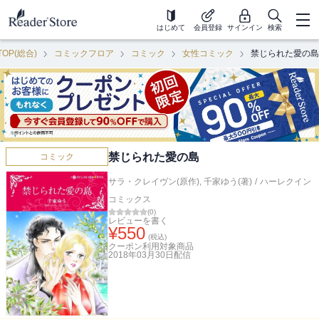
はじめて
会員登録
サインイン
検索
TOP(総合)
コミックフロア
コミック
女性コミック
禁じられた愛の島
禁じられた愛の島
コミック
サラ・クレイヴン(原作)
,
千家ゆう(著)
/
ハーレクイン
コミックス
(
0
)
レビューを書く
¥
550
(税込)
クーポン利用対象商品
2018年03月30日
配信