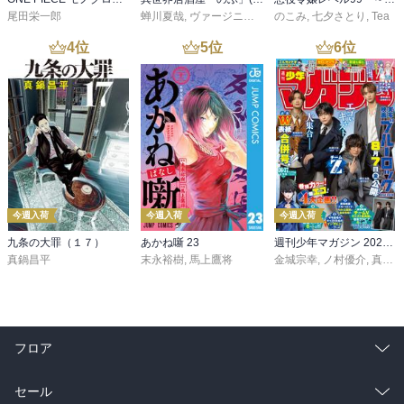
尾田栄一郎
蝉川夏哉
,
ヴァージニア二等兵
のこみ
,
転
,
七夕さとり
,
Tea
4
位
5
位
6
位
今週入荷
今週入荷
今週入荷
九条の大罪（１７）
あかね噺 23
週刊少年マガジン 2026年36・37号[2026年8月5日発売]
真鍋昌平
末永裕樹
,
馬上鷹将
金城宗幸
,
ノ村優介
,
真島ヒロ
フロア
総合
コミック
セール