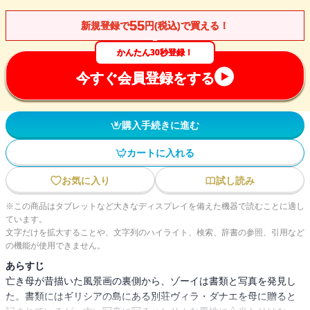
55
新規登録で
円(税込)で買える！
かんたん30秒登録！
今すぐ会員登録をする
購入手続きに進む
カートに入れる
お気に入り
試し読み
※この商品はタブレットなど大きなディスプレイを備えた機器で読むことに適し
ています。
文字だけを拡大することや、文字列のハイライト、検索、辞書の参照、引用など
の機能が使用できません。
あらすじ
亡き母が昔描いた風景画の裏側から、ゾーイは書類と写真を発見し
た。書類にはギリシアの島にある別荘ヴィラ・ダナエを母に贈ると