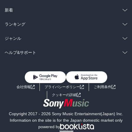
ラノベ
小説
総合
コミック
新着
雑誌・グラビア
ビジネス・実用
ラノベ
小説
総合
コミック
ランキング
BL・TL
雑誌・グラビア
ビジネス・実用
ラノベ
小説
総合
コミック
ジャンル
BL・TL
雑誌・グラビア
ビジネス・実用
ラノベ
小説
コミック
男性コミック
ヘルプ&サポート
BL・TL
雑誌・グラビア
ビジネス・実用
女性コミック
コミック誌
初めての方へ
ヘルプ
BL・TL
ライトノベル
男子向けラノベ
よくあるご質問
お問い合わせ
会社情報
プライバシーポリシー
ご利用条件
女子向けラノベ
小説
利用規約
クッキーの詳細
国内小説
海外小説
Copyright 2017 - 2026 Sony Music Entertainment(Japan) Inc.
ミステリー
SF
Information on the site is for the Japan domestic market only
powered by