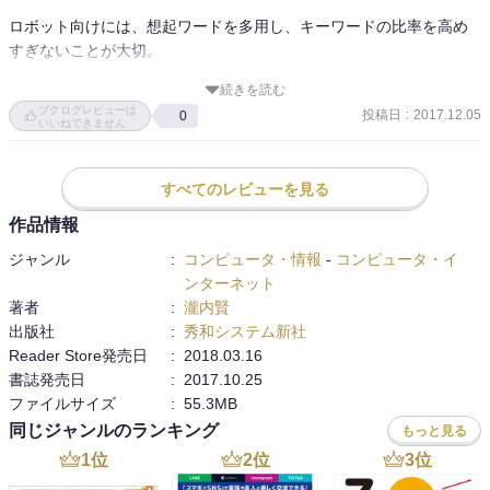
ロボット向けには、想起ワードを多用し、キーワードの比率を高め
すぎないことが大切。

コンテンツはオリジナルであるよりも、

情報の幅、深さ、ノイズのないクリアな内容

続きを読む
高額で買い取ってもらう方法ではなくて、高額で買い取りしてもら
が大切。
ブクログレビューは
投稿日
:
2017.12.05
0
う方法にするなどもなるほどと思う。
いいねできません
すべてのレビューを見る
作品情報
ジャンル
:
コンピュータ・情報
-
コンピュータ・イ
ンターネット
著者
:
瀧内賢
出版社
:
秀和システム新社
Reader Store発売日
:
2018.03.16
書誌発売日
:
2017.10.25
ファイルサイズ
:
55.3MB
同じジャンルのランキング
もっと見る
1
位
2
位
3
位