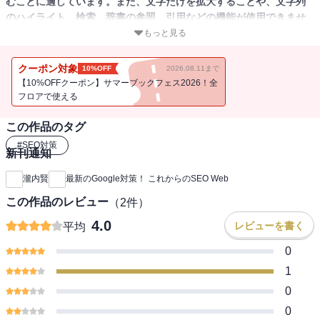
むことに適しています。また、文字だけを拡大することや、文字列
のハイライト、検索、辞書の参照、引用などの機能が使用できませ
ん。
もっと見る
これからのSEOは、新しいWebライティング手法が必須スキルにな
クーポン対象
10%OFF
2026.08.11まで
ります。従来のように、ユーザーを強く意識しすぎるあまり、ロボ
【10%OFFクーポン】サマーブックフェス2026！全
ット対策を怠ると致命的なほど成果があがらなくなるからです。本
フロアで使える
書は、ユーザーと検索ロボットの双方に響くWebライティングにつ
この作品のタグ
いて、詳細にわかりやすく解説しました。重要キーワードを適切な
位置に配置するロボット対策、ユーザーを納得させる「数字」の使
#
SEO対策
新刊通知
用方法など、確実に成果をあげる手法が満載です。
瀧内賢
最新のGoogle対策！ これからのSEO Web
この作品のレビュー
（
2
件）
4.0
レビューを書く
平均
0
1
0
0