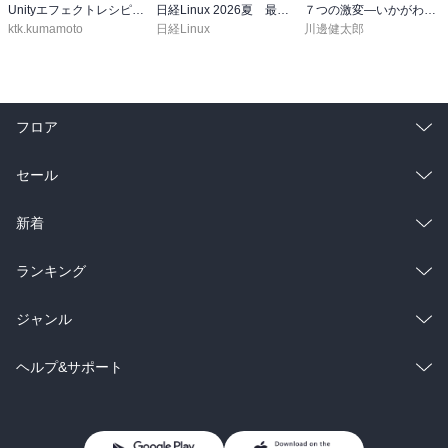
Unityエフェクトレシピブック パーツを組み合わせて作れる
日経Linux 2026夏 最新版Ubuntu入門＆AI活用特集号
７つの激変―いかがわしい者たちが主役の「インターネット産業」３０年史
ktk.kumamoto
日経Linux
川邊健太郎
フロア
総合
コミック
セール
ラノベ
小説
総合
コミック
新着
雑誌・グラビア
ビジネス・実用
ラノベ
小説
総合
コミック
ランキング
BL・TL
雑誌・グラビア
ビジネス・実用
ラノベ
小説
総合
コミック
ジャンル
BL・TL
雑誌・グラビア
ビジネス・実用
ラノベ
小説
コミック
男性コミック
ヘルプ&サポート
BL・TL
雑誌・グラビア
ビジネス・実用
女性コミック
コミック誌
初めての方へ
ヘルプ