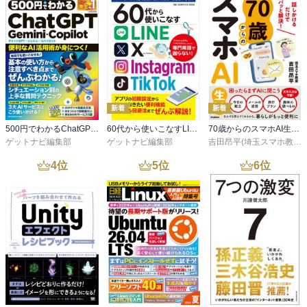
新着
新着
500円でわかるChatGPT・Gemini・Copilot
60代から使いこなすLINE・X・Instagram・TikTok
70歳からのスマホAI生活 話しかけるだけでパッと解決！
ゲットナビ編集部
ゲットナビ編集部
吉田昂平(埼玉スマホ教室)
4
位
5
位
6
位