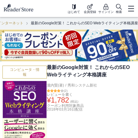
はじめて
会員登録
サインイン
検索
インターネット
最新のGoogle対策！ これからのSEO Webライティング本格講座
最新のGoogle対策！ これからのSEO
コンピュータ・情
Webライティング本格講座
報
瀧内賢(著)
/
秀和システム新社
(
2
)
レビューを書く
¥
1,782
(税込)
クーポン利用対象商品
2018年03月16日
配信