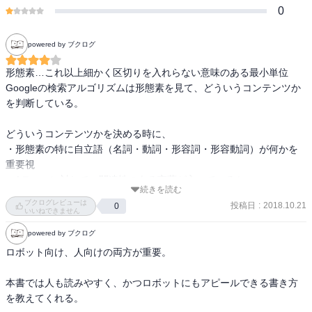
0
powered by ブクログ
形態素…これ以上細かく区切りを入れらない意味のある最小単位

Googleの検索アルゴリズムは形態素を見て、どういうコンテンツか
を判断している。

どういうコンテンツかを決める時に、

・形態素の特に自立語（名詞・動詞・形容詞・形容動詞）が何かを
重要視

・1テーマに対して、関連性のある言葉が入っているか

続きを読む
　キーワードだけ詰め込むのではなく、よく出る単語が入っていそ
ブクログレビューは
投稿日
:
2018.10.21
0
うか

いいねできません
　①同義語

powered by ブクログ
　②類義語

ロボット向け、人向けの両方が重要。

　③上位・下位・部位語

　④反対語

本書では人も読みやすく、かつロボットにもアピールできる書き方
　⑤複合語

を教えてくれる。

　⑥派生語
