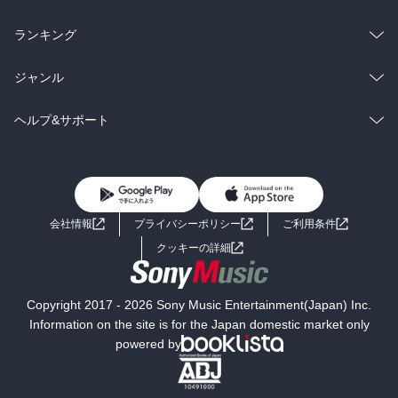
雑誌・グラビア
ビジネス・実用
ラノベ
小説
総合
コミック
ランキング
BL・TL
雑誌・グラビア
ビジネス・実用
ラノベ
小説
総合
コミック
ジャンル
BL・TL
雑誌・グラビア
ビジネス・実用
ラノベ
小説
コミック
男性コミック
ヘルプ&サポート
BL・TL
雑誌・グラビア
ビジネス・実用
女性コミック
コミック誌
初めての方へ
ヘルプ
BL・TL
ライトノベル
男子向けラノベ
よくあるご質問
お問い合わせ
会社情報
プライバシーポリシー
ご利用条件
女子向けラノベ
小説
利用規約
クッキーの詳細
国内小説
海外小説
Copyright 2017 - 2026 Sony Music Entertainment(Japan) Inc.
ミステリー
SF
Information on the site is for the Japan domestic market only
powered by
歴史・時代小説
文学