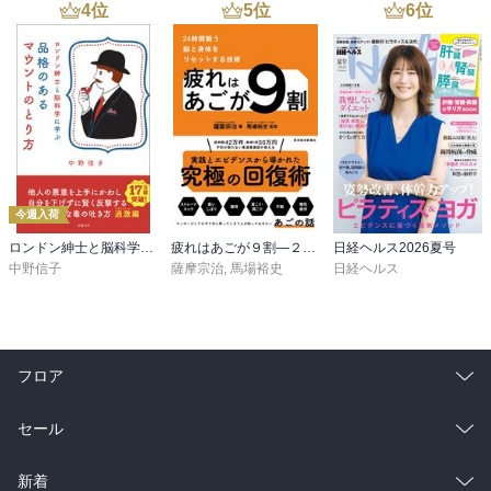
4
位
5
位
6
位
今週入荷
ロンドン紳士と脳科学に学ぶ 品格のあるマウントのとり方
疲れはあごが９割―２４時間戦う脳と身体をリセットする技術
日経ヘルス2026夏号
中野信子
薩摩宗治
,
馬場裕史
日経ヘルス
フロア
総合
コミック
セール
ラノベ
小説
総合
コミック
新着