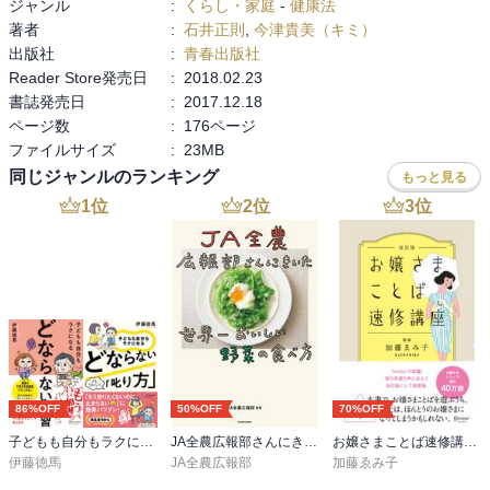
ジャンル
:
くらし・家庭
-
健康法
著者
:
石井正則
,
今津貴美（キミ）
出版社
:
青春出版社
Reader Store発売日
:
2018.02.23
書誌発売日
:
2017.12.18
ページ数
:
176ページ
ファイルサイズ
:
23MB
同じジャンルのランキング
もっと見る
1
位
2
位
3
位
86%OFF
50%OFF
70%OFF
子どもも自分もラクになる どならない練習＋どならない叱り方【2冊合本版】
JA全農広報部さんにきいた 世界一おいしい野菜の食べ方
お嬢さまことば速修講座 改訂版
伊藤徳馬
JA全農広報部
加藤ゑみ子