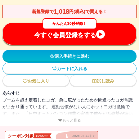
1,018
新規登録で
円(税込)で買える！
かんたん30秒登録！
今すぐ会員登録をする
購入手続きに進む
カートに入れる
お気に入り
試し読み
あらすじ
ブームを超え定着したヨガ。急に広がったためか間違ったヨガ常識
がまかり通っています。 運動習慣がない人にホットヨガは危険で
す。また、「日中ずっとパソコン作業や家事で前かがみ姿勢が続い
たから、寝る前に体を反らすポーズ（上体反らし）でリセットしよ
もっと見る
う！」という人も多いのですが、やりすぎは危険です。上体反らし
は交感神経を興奮させますから、やりすぎると不眠のもとになりか
クーポン対象
10%OFF
2026.08.11まで