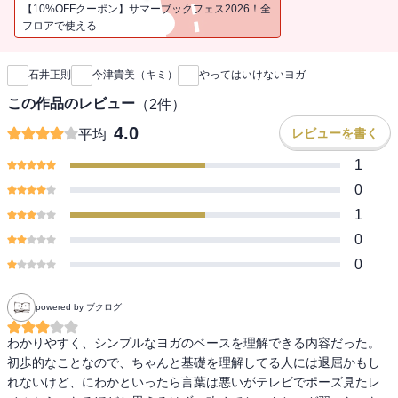
ねません。寝る前には体の緊張を緩めるポーズをやるべきなので
【10%OFFクーポン】サマーブックフェス2026！全
す。ヨガは体にやさしいイメージなのに、一歩間違えると、１）自
フロアで使える
新刊通知
律神経が乱れる、２）がんばっても健康的な効果が出ない、３）腰
や肩など関節を傷める・ケガをする――といった逆効果に。この本
石井正則
今津貴美（キミ）
やってはいけないヨガ
では、医師でインストラクターの著者が心身の健康、アンチエイジ
ング、運動不足解消という結果に直結する「正しくカンタンなヨ
この作品のレビュー
（
2
件）
ガ」を初公開します。
4.0
レビューを書く
平均
1
0
1
0
0
powered by ブクログ
わかりやすく、シンプルなヨガのベースを理解できる内容だった。
初歩的なことなので、ちゃんと基礎を理解してる人には退屈かもし
れないけど、にわかといったら言葉は悪いがテレビでポーズ見たレ