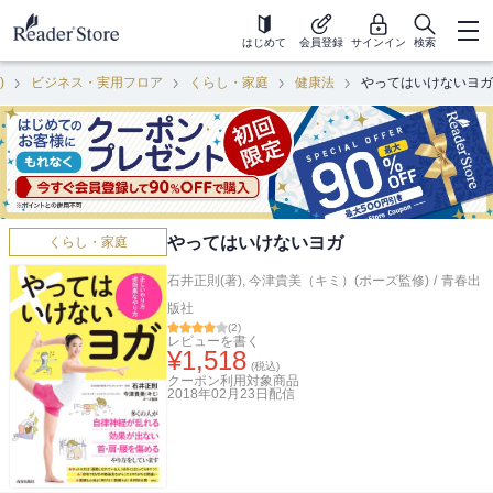
はじめて
会員登録
サインイン
検索
)
ビジネス・実用フロア
くらし・家庭
健康法
やってはいけないヨガ
やってはいけないヨガ
くらし・家庭
石井正則(著)
,
今津貴美（キミ）(ポーズ監修)
/
青春出
版社
(
2
)
レビューを書く
¥
1,518
(税込)
クーポン利用対象商品
2018年02月23日
配信