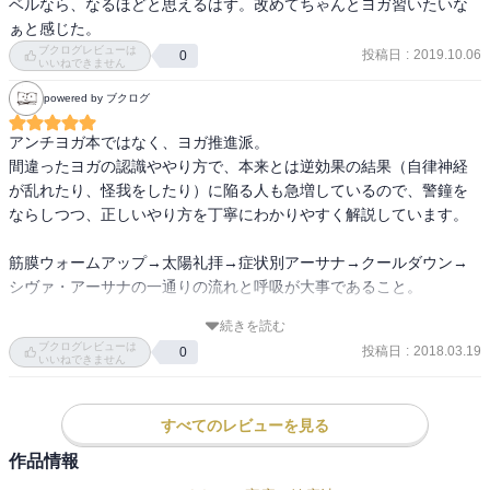
ベルなら、なるほどと思えるはず。改めてちゃんとヨガ習いたいな
ぁと感じた。
ブクログレビューは
投稿日
:
2019.10.06
0
いいねできません
powered by ブクログ
アンチヨガ本ではなく、ヨガ推進派。

間違ったヨガの認識ややり方で、本来とは逆効果の結果（自律神経
が乱れたり、怪我をしたり）に陥る人も急増しているので、警鐘を
ならしつつ、正しいやり方を丁寧にわかりやすく解説しています。

筋膜ウォームアップ→太陽礼拝→症状別アーサナ→クールダウン→
シヴァ・アーサナの一通りの流れと呼吸が大事であること。

続きを読む
実践編では、症状別のシークエンス例、注意点など細かに記載され
ブクログレビューは
投稿日
:
2018.03.19
0
ており、とても親切で良心的な内容。

いいねできません
ただ、筋膜ウォームアップの中には、ヨガインストラクターの私で
すべてのレビューを見る
も股関節を傷めやすいポーズがいくつかあったり、骨格によっては
これは肩を傷めるという筋膜ポーズもあったり、怪我をしないよう
作品情報
にするための本なのに、どうなんだろうというポーズもあった。