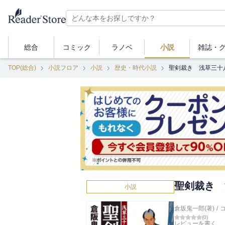
総合
コミック
ラノベ
小説
雑誌・
TOP(総合)
小説フロア
小説
歴史・時代小説
聖剣裁き 浅草三十
聖剣裁き 
小説
倉坂鬼一郎(著)
/
(
0
)
レビューを書く