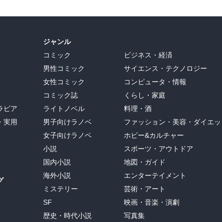
ジャンル
コミック
ビジネス・経済
男性コミック
サイエンス・テクノロジー
女性コミック
コンピュータ・情報
コミック誌
くらし・家庭
ラビア
ライトノベル
料理・酒
・実用
男子向けラノベ
ファッション・美容・ダイエッ
女子向けラノベ
ホビー&カルチャー
小説
スポーツ・アウトドア
国内小説
地図・ガイド
海外小説
エンターテイメント
グ
ミステリー
芸術・アート
SF
映画・音楽・演劇
歴史・時代小説
写真集