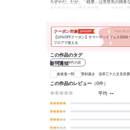
ろずやだ。だが、「銭屋」は見世先の雑多
きなわれない「見えずの品」……それは、
誓い「銭屋」につなぎを求めてきた。北町
薬種問屋の復讐に手を貸すことにするが、
次を使い「銭屋」の面々とともに、北町隠
クーポン対象
10%OFF
2026.08.
【10%OFFクーポン】サマーブックフェス2026
フロアで使える
この作品のタグ
#
歴史・時代小説
新刊通知
倉坂鬼一郎
聖剣裁き 浅草三十八文見世裏
この作品のレビュー
（
0
件）
--
平均