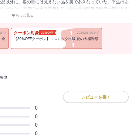
な品以外に、客の目には見えない品を裏であきなっていた。平生はあ
殺しだった。盗賊に一家を皆殺しにされた薬種問屋の次男が敵討ちを
奉行所隠密廻り同心の沼上大蔵は「銭屋」のあるじ銀次らとともに、
もっと見る
その依頼には思いもよらぬからくりが隠されていた……。元盗賊の銀
密同心が江戸に跋扈するさまざまな悪を裁く、痛快時代活劇。
クーポン対象
11まで
30%OFF
2026.08.20まで
！全
【30%OFFクーポン】コスミック出版 夏の大感謝祭
帳簿
レビューを書く
0
0
0
0