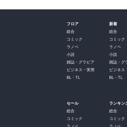
フロア
新着
総合
総合
コミック
コミック
ラノベ
ラノベ
小説
小説
雑誌・グラビア
雑誌・グ
ビジネス・実用
ビジネス
BL・TL
BL・TL
セール
ランキン
総合
総合
コミック
コミック
ラノベ
ラノベ