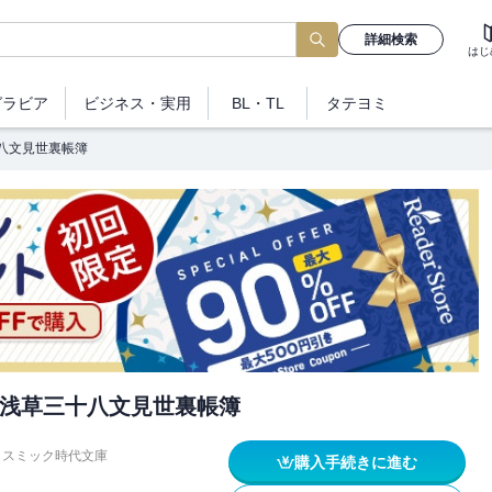
詳細検索
はじ
グラビア
ビジネス
・実用
BL・TL
タテヨミ
八文見世裏帳簿
浅草三十八文見世裏帳簿
コスミック時代文庫
購入手続きに進む