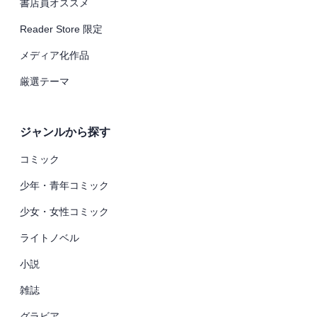
書店員オススメ
Reader Store 限定
メディア化作品
厳選テーマ
ジャンルから探す
コミック
少年・青年コミック
少女・女性コミック
ライトノベル
小説
雑誌
グラビア