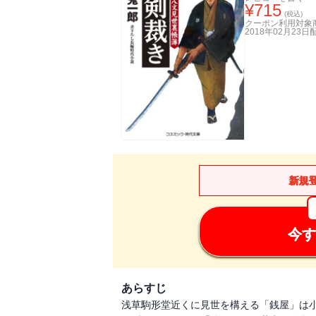
¥
715
(税込)
クーポン利用対象
2018年02月23日
新規
今す
あらすじ
浅草駒形堂近くに見世を構える「銭屋」は