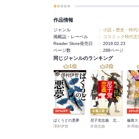
作品情報
ジャンル
:
小説
-
歴史・時代
掲載誌・レーベル
:
コスミック時代文
Reader Store発売日
:
2018.02.23
ページ数
:
288ページ
同じジャンルのランキング
1
位
2
位
50%OFF
今週入荷
20%
ばくうどの悪夢
尼子党忠義 北近江合戦心得〈八〉
倫敦ス
澤村伊智
井原忠政
米澤穂