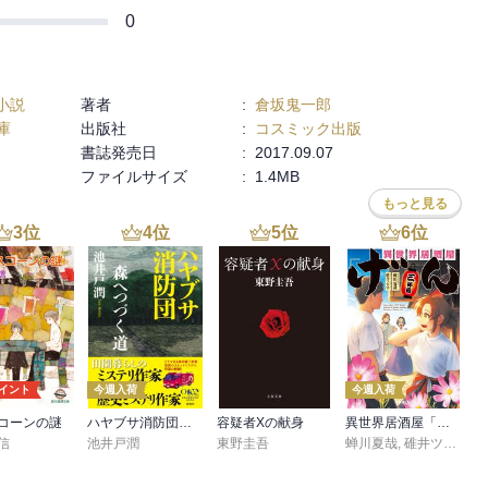
0
小説
著者
:
倉坂鬼一郎
庫
出版社
:
コスミック出版
書誌発売日
:
2017.09.07
ファイルサイズ
:
1.4MB
もっと見る
3
位
4
位
5
位
6
位
ポイント
今週入荷
今週入荷
コーンの謎
ハヤブサ消防団 森へつづく道
容疑者Xの献身
異世界居酒屋「げん」三杯目
信
池井戸潤
東野圭吾
蝉川夏哉
,
碓井ツカサ