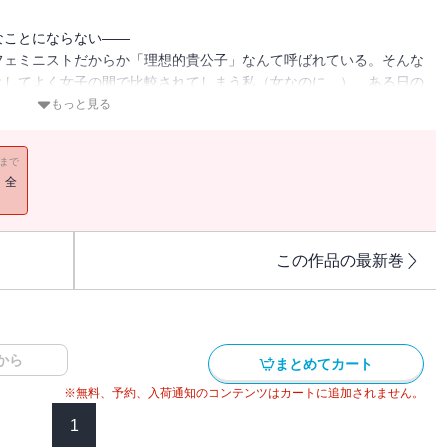
なことにならない――
フェミニストだからか「理想的貴公子」なんて呼ばれている。そんな
としてよく女子の間で比較されてしまう私（女なのに…）。ある日の
けたら、女子に受けそうなモテ・テクニック的な本を読み込んでい
もっと見る
ル本で作られていたなんて！そんな秘密をうっかり知ってしまい加々
かな 子猫ちゃん？」とせまられて…！？【恋するソワレ】 この作
11まで
収録されています。
！全
この作品の最新巻
から
まとめてカート
※無料、予約、入荷通知のコンテンツはカートに追加されません。
1