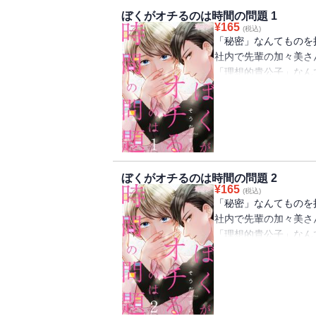
ぼくがオチるのは時間の問題 1
¥
165
(税込)
「秘密」なんてものを
社内で先輩の加々美さ
「理想的貴公子」なん
さんとなぜかワイルド
私（女なのに…）。あ
声を掛けたら、女子に
込んでいた！？まさか
ていたなんて！そんな
「ぼくときみとの秘密
ぼくがオチるのは時間の問題 2
られて…！？【恋する
¥
165
(税込)
2017年Vol．12に
「秘密」なんてものを
社内で先輩の加々美さ
「理想的貴公子」なん
さんとなぜかワイルド
私（女なのに…）。あ
声を掛けたら、女子に
込んでいた！？まさか
ていたなんて！そんな