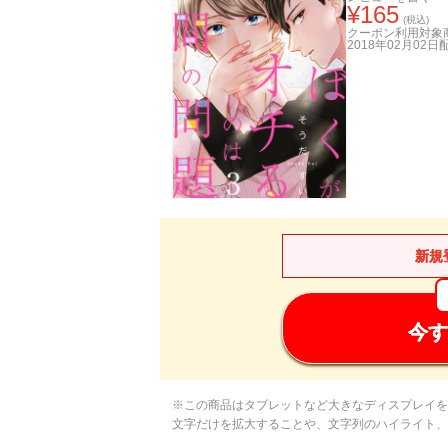
¥
165
(税込)
クーポン利用対象
2018年02月02日
新規
今す
※この商品はタブレットなど大きなディスプレイを
文字だけを拡大することや、文字列のハイライト、