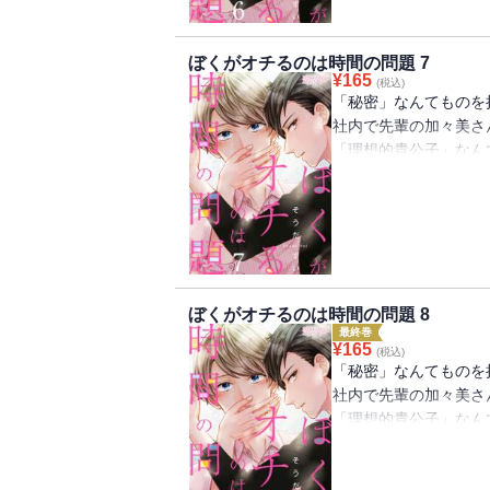
ていたなんて！そんな
「ぼくときみとの秘密
ぼくがオチるのは時間の問題 7
られて…！？【恋する
¥
165
(税込)
2018年Vol．5に収
「秘密」なんてものを
社内で先輩の加々美さ
「理想的貴公子」なん
さんとなぜかワイルド
私（女なのに…）。あ
声を掛けたら、女子に
込んでいた！？まさか
ていたなんて！そんな
「ぼくときみとの秘密
ぼくがオチるのは時間の問題 8
られて…！？【恋する
最終巻
2018年Vol．6に収
¥
165
(税込)
「秘密」なんてものを
社内で先輩の加々美さ
「理想的貴公子」なん
さんとなぜかワイルド
私（女なのに…）。あ