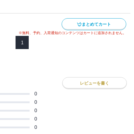
受けそうなモテ・テクニック的な本を読み
あの王子様キャラはマニュアル本で作られ
秘密をうっかり知ってしまい加々美さんに
にしてくれるかな 子猫ちゃん？」とせま
まとめてカート
ソワレ】 この作品は「恋するソワレ」
録されています。
※無料、予約、入荷通知のコンテンツはカートに追加されません。
1
レビューを書く
0
0
0
0
0