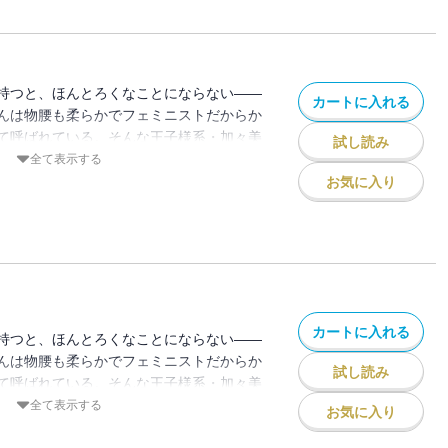
秘密をうっかり知ってしまい加々美さんに
にしてくれるかな 子猫ちゃん？」とせま
ソワレ】 この作品は「恋するソワレ」
録されています。
持つと、ほんとろくなことにならない――
カートに入れる
んは物腰も柔らかでフェミニストだからか
て呼ばれている。そんな王子様系・加々美
試し読み
系としてよく女子の間で比較されてしまう
全て表示する
る日の休日、書店で加々美さんを見かけて
お気に入り
受けそうなモテ・テクニック的な本を読み
あの王子様キャラはマニュアル本で作られ
秘密をうっかり知ってしまい加々美さんに
にしてくれるかな 子猫ちゃん？」とせま
ソワレ】 この作品は「恋するソワレ」
録されています。
カートに入れる
持つと、ほんとろくなことにならない――
んは物腰も柔らかでフェミニストだからか
試し読み
て呼ばれている。そんな王子様系・加々美
系としてよく女子の間で比較されてしまう
全て表示する
お気に入り
る日の休日、書店で加々美さんを見かけて