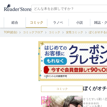
総合
コミック
ラノベ
小説
雑誌・
TOP(総合)
コミックフロア
コミック
女性コミック
ぼくがオチる
ぼくがオチ
コミック
そうだすい(著)
/
(
0
)
レビューを書く