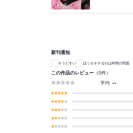
声を掛けたら、女子に
込んでいた！？まさか
ていたなんて！そんな
「ぼくときみとの秘密
られて…！？【恋する
2018年Vol．8に収
新刊通知
そうだすい
ぼくがオチるのは時間の問題
この作品のレビュー
（
0
件）
--
平均