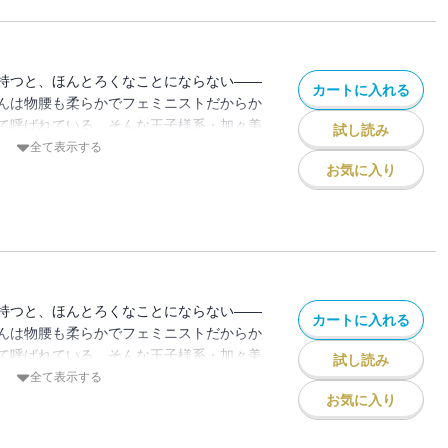
秘密をうっかり知ってしまい加々美さんに
にしてくれるかな 子猫ちゃん？」とせま
ソワレ】 この作品は「恋するソワレ」
録されています。
持つと、ほんとろくなことにならない――
カートに入れる
んは物腰も柔らかでフェミニストだからか
て呼ばれている。そんな王子様系・加々美
試し読み
系としてよく女子の間で比較されてしまう
全て表示する
る日の休日、書店で加々美さんを見かけて
お気に入り
受けそうなモテ・テクニック的な本を読み
あの王子様キャラはマニュアル本で作られ
秘密をうっかり知ってしまい加々美さんに
にしてくれるかな 子猫ちゃん？」とせま
ソワレ】 この作品は「恋するソワレ」
録されています。
持つと、ほんとろくなことにならない――
カートに入れる
んは物腰も柔らかでフェミニストだからか
て呼ばれている。そんな王子様系・加々美
試し読み
系としてよく女子の間で比較されてしまう
全て表示する
る日の休日、書店で加々美さんを見かけて
お気に入り
受けそうなモテ・テクニック的な本を読み
あの王子様キャラはマニュアル本で作られ