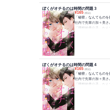
「ぼくときみとの秘密
ぼくがオチるのは時間の問題 3
られて…！？【恋する
¥
165
(税込)
2017年Vol．12に
「秘密」なんてものを
社内で先輩の加々美さ
「理想的貴公子」なん
さんとなぜかワイルド
私（女なのに…）。あ
声を掛けたら、女子に
込んでいた！？まさか
ていたなんて！そんな
「ぼくときみとの秘密
ぼくがオチるのは時間の問題 4
られて…！？【恋する
¥
165
(税込)
2017年Vol．12に
「秘密」なんてものを
社内で先輩の加々美さ
「理想的貴公子」なん
さんとなぜかワイルド
私（女なのに…）。あ
声を掛けたら、女子に
込んでいた！？まさか