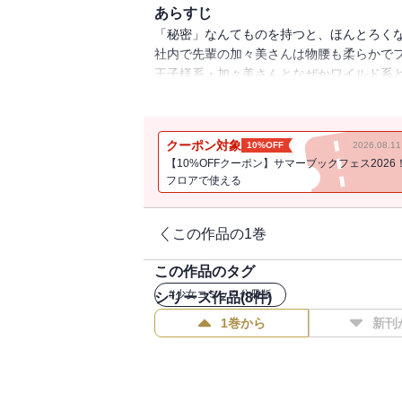
あらすじ
「秘密」なんてものを持つと、ほんとろく
社内で先輩の加々美さんは物腰も柔らかで
王子様系・加々美さんとなぜかワイルド系
休日、書店で加々美さんを見かけて声を掛
た！？まさかあの王子様キャラはマニュア
美さんに「ぼくときみとの秘密にしてくれる
クーポン対象
10%OFF
2026.08.
品は「恋するソワレ」2017年Vol．12に
【10%OFFクーポン】サマーブックフェス2026
フロアで使える
この作品の1巻
この作品のタグ
#
少女コミック分冊版
シリーズ作品(
8
件)
1巻から
新刊