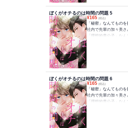
ていたなんて！そんな
「ぼくときみとの秘密
ぼくがオチるのは時間の問題 5
られて…！？【恋する
¥
165
(税込)
2018年Vol．2に収
「秘密」なんてものを
社内で先輩の加々美さ
「理想的貴公子」なん
さんとなぜかワイルド
私（女なのに…）。あ
声を掛けたら、女子に
込んでいた！？まさか
ていたなんて！そんな
「ぼくときみとの秘密
ぼくがオチるのは時間の問題 6
られて…！？【恋する
¥
165
(税込)
2018年Vol．3に収
「秘密」なんてものを
社内で先輩の加々美さ
「理想的貴公子」なん
さんとなぜかワイルド
私（女なのに…）。あ
声を掛けたら、女子に
込んでいた！？まさか