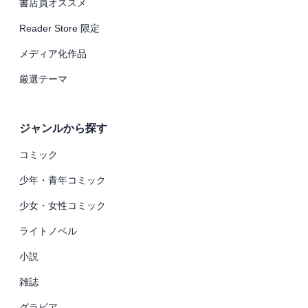
書店員オススメ
Reader Store 限定
メディア化作品
厳選テーマ
ジャンルから探す
コミック
少年・青年コミック
少女・女性コミック
ライトノベル
小説
雑誌
グラビア