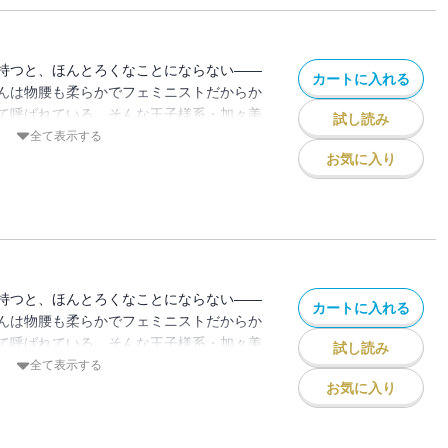
にしてくれるかな 子猫ちゃん？」とせま
ソワレ】 この作品は「恋するソワレ」
収録されています。
持つと、ほんとろくなことにならない――
カートに入れる
んは物腰も柔らかでフェミニストだからか
て呼ばれている。そんな王子様系・加々美
試し読み
系としてよく女子の間で比較されてしまう
全て表示する
る日の休日、書店で加々美さんを見かけて
お気に入り
受けそうなモテ・テクニック的な本を読み
あの王子様キャラはマニュアル本で作られ
秘密をうっかり知ってしまい加々美さんに
にしてくれるかな 子猫ちゃん？」とせま
ソワレ】 この作品は「恋するソワレ」
収録されています。
持つと、ほんとろくなことにならない――
カートに入れる
んは物腰も柔らかでフェミニストだからか
て呼ばれている。そんな王子様系・加々美
試し読み
系としてよく女子の間で比較されてしまう
全て表示する
る日の休日、書店で加々美さんを見かけて
お気に入り
受けそうなモテ・テクニック的な本を読み
あの王子様キャラはマニュアル本で作られ