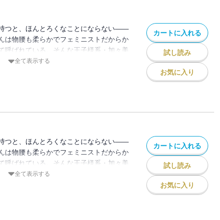
持つと、ほんとろくなことにならない――
カートに入れる
んは物腰も柔らかでフェミニストだからか
て呼ばれている。そんな王子様系・加々美
試し読み
系としてよく女子の間で比較されてしまう
全て表示する
る日の休日、書店で加々美さんを見かけて
お気に入り
受けそうなモテ・テクニック的な本を読み
あの王子様キャラはマニュアル本で作られ
秘密をうっかり知ってしまい加々美さんに
にしてくれるかな 子猫ちゃん？」とせま
ソワレ】 この作品は「恋するソワレ」
収録されています。
持つと、ほんとろくなことにならない――
カートに入れる
んは物腰も柔らかでフェミニストだからか
て呼ばれている。そんな王子様系・加々美
試し読み
系としてよく女子の間で比較されてしまう
全て表示する
る日の休日、書店で加々美さんを見かけて
お気に入り
受けそうなモテ・テクニック的な本を読み
あの王子様キャラはマニュアル本で作られ
秘密をうっかり知ってしまい加々美さんに