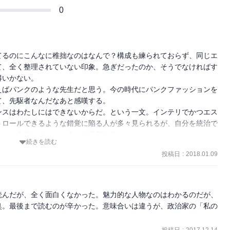
0
てるのにこんなに稚拙なのはなんで？構成も練られておらず、同じエ
て、全く整理されていない印象。急ぎだったのか、そうでなければす
いかない。

えばパンクのような先生だと思う。今の時代にパンクファッションを
、先駆者なんだなあと感嘆する。

ンスはわたしにはできないからだ。という一文。インテリでかつエス
トロールできるような錯覚に陥る人が多々見られるが、自分を統治で
のは、本当にすごい。心から尊敬する。
続きを読む
投稿日
:
2018.01.09
読んだが、全く面白くなかった。魅力的な人物なのはわかるのだが、
臭。最後まで読むのが辛かった。意味合いは違うが、政治家の「私の
投稿日
:
2017.12.14