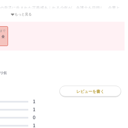
屋の息子に生まれた正義感あふれる少年が、弁護士を目指し、企業と
乗り越えてトップ弁護士になり、現在は東電原発被害賠償請求や国を
もっと見る
調査報告書格付け、医療法人や社会福祉法人のガバナンス改革など多
合弘之、中村直人各弁護士などの証言「私のクボリ論」を多数収録。
11まで
！全
着た弁護士」
同席する私の様子をテレビで観た人は、その発言よりも、まず容姿に
リ伝
債権回収や総会屋相手の株主総会指導などを手掛けていたから、こう
て「あいつがいる」と逃げ腰になったことは事実。株主総会の場に私
レビューを書く
た。
1
を説得するまで決して諦めない。依頼者のために全体力と全脳みそを
1
あり、自分は「全身、これ弁護士」なのだと思っている。
0
1