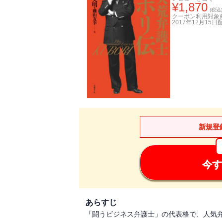
¥
1,870
(税込
クーポン利用対象
2017年12月15日
新規登
今す
あらすじ
「闘うビジネス弁護士」の代表格で、人気弁