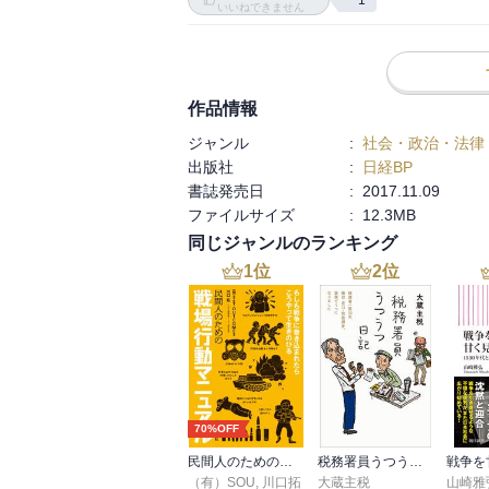
1
いいねできません
作品情報
ジャンル
:
社会・政治・法律
出版社
:
日経BP
書誌発売日
:
2017.11.09
ファイルサイズ
:
12.3MB
同じジャンルのランキング
1
位
2
位
70%OFF
民間人のための戦場行動マニュアル
税務署員うつうつ日記
（有）SOU
,
川口拓
大蔵主税
山崎雅