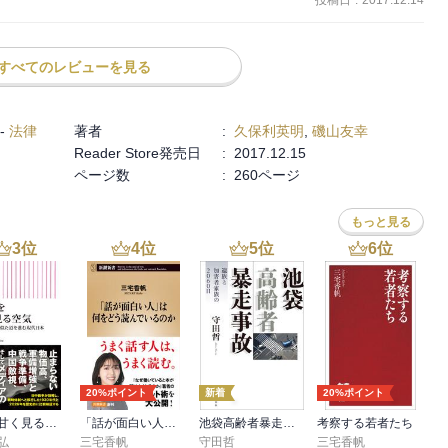
すべてのレビューを見る
-
法律
著者
:
久保利英明
,
磯山友幸
Reader Store発売日
:
2017.12.15
ページ数
:
260ページ
もっと見る
3
位
4
位
5
位
6
位
20%ポイント
新着
20%ポイント
戦争を甘く見る空気 1930年代と似た道を進む現代日本
「話が面白い人」は何をどう読んでいるのか（新潮新書）
池袋高齢者暴走事故 遺族と加害者家族の2060日
考察する若者たち
弘
三宅香帆
守田哲
三宅香帆