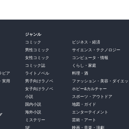
ジャンル
コミック
ビジネス・経済
男性コミック
サイエンス・テクノロジー
女性コミック
コンピュータ・情報
コミック誌
くらし・家庭
ラビア
ライトノベル
料理・酒
・実用
男子向けラノベ
ファッション・美容・ダイエッ
女子向けラノベ
ホビー&カルチャー
小説
スポーツ・アウトドア
国内小説
地図・ガイド
海外小説
エンターテイメント
グ
ミステリー
芸術・アート
SF
映画・音楽・演劇