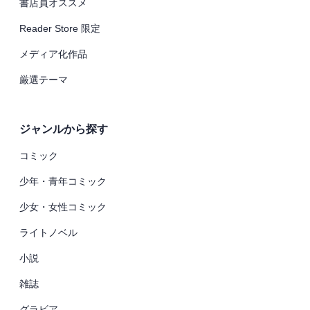
書店員オススメ
Reader Store 限定
メディア化作品
厳選テーマ
ジャンルから探す
コミック
少年・青年コミック
少女・女性コミック
ライトノベル
小説
雑誌
グラビア