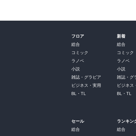
フロア
新着
総合
総合
コミック
コミック
ラノベ
ラノベ
小説
小説
雑誌・グラビア
雑誌・グ
ビジネス・実用
ビジネス
BL・TL
BL・TL
セール
ランキン
総合
総合