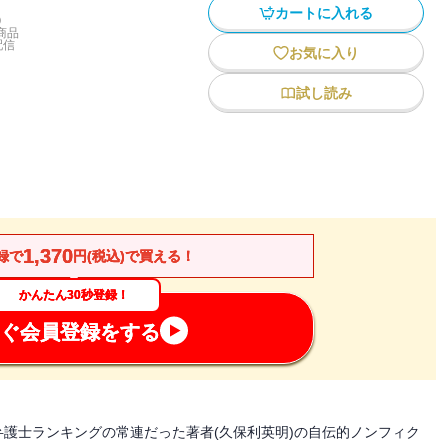
カートに入れる
)
商品
配信
お気に入り
試し読み
1,370
録で
円(税込)で買える！
かんたん30秒登録！
ぐ会員登録をする
護士ランキングの常連だった著者(久保利英明)の自伝的ノンフィク