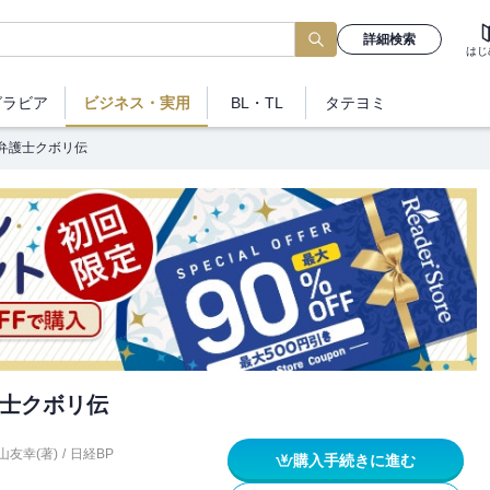
詳細検索
はじ
グラビア
ビジネス
・実用
BL・TL
タテヨミ
弁護士クボリ伝
士クボリ伝
山友幸(著)
/
日経BP
購入手続きに進む