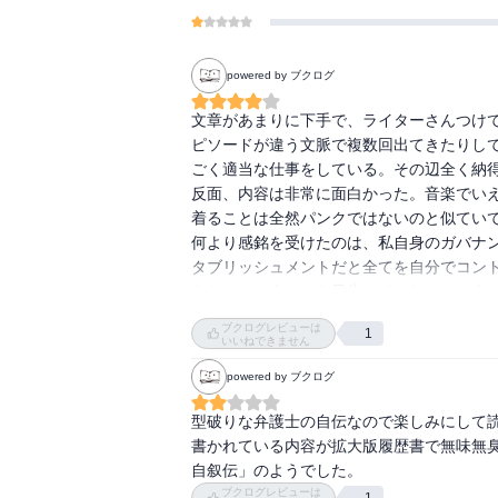
powered by ブクログ
文章があまりに下手で、ライターさんつけ
ピソードが違う文脈で複数回出てきたりし
ごく適当な仕事をしている。その辺全く納得
反面、内容は非常に面白かった。音楽でい
着ることは全然パンクではないのと似ていて
何より感銘を受けたのは、私自身のガバナ
タブリッシュメントだと全てを自分でコン
きないということを見失っていないという
ブクログレビューは
1
いいねできません
powered by ブクログ
型破りな弁護士の自伝なので楽しみにして
書かれている内容が拡大版履歴書で無味無
自叙伝」のようでした。
ブクログレビューは