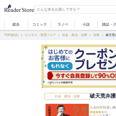
総合
コミック
ラノベ
小説
雑誌・
TOP(総合)
ビジネス・実用フロア
社会・政治・法律
法律
破天荒
破天荒弁護
社会・政治・法律
久保利英明(著)
,
磯
(
3
)
レビューを書く