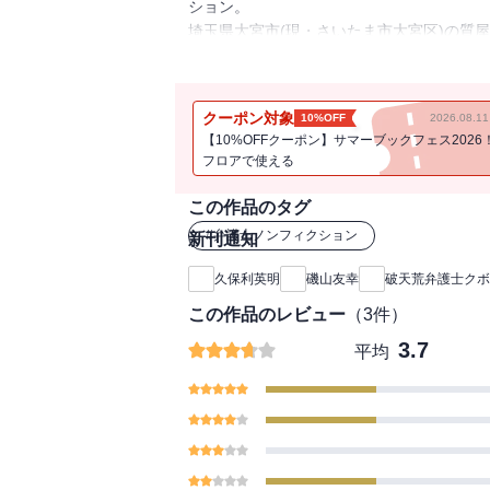
ション。
埼玉県大宮市(現・さいたま市大宮区)の質
癒着していた総会屋や暴力団との修羅場を
相手取った1票の格差訴訟、第三者委員会
彩な活動に注力する姿を描く。牛島信、河
クーポン対象
10%OFF
2026.08.
【10%OFFクーポン】サマーブックフェス2026
以下は本書からの引用。
フロアで使える
「日本一黒い顔の弁護士」
この作品のタグ
「日本一派手なネクタイと派手なスーツを
#
弁護士ノンフィクション
新刊通知
もちろん、これは私のことだ。記者会見に
久保利英明
磯山友幸
破天荒弁護士クボ
強烈な印象を受けるようだ。ヤクザ相手の
この作品のレビュー
（
3
件）
なったというわけではない。
ただ、総会屋が記憶に刻まれた私の顔を見
3.7
平均
がいるだけで、魔除け、総会屋除けになっ
常に大義のために何かと闘ってきた。相手
使ってきた。自分にとって弁護士は天職で