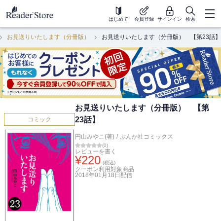
はじめて
会員登録
サインイン
検索
お見送りいたします（分冊版）
お見送りいたします（分冊版） 【第23話】
お見送りいたします（分冊版） 【第
23話】
コミック
円山みやこ(著)
/
ぶんか社コミックス
(
0
)
レビューを書く
¥
220
(税込)
クーポン利用対象商品
2018年01月18日
配信