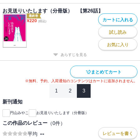
お見送りいたします（分冊版） 【第26話】
最終巻
カートに入れる
¥
220
(税込)
試し読み
お気に入り
あらすじを見る
まとめてカート
※無料、予約、入荷通知のコンテンツはカートに追加されません。
1
2
3
新刊通知
円山みやこ
お見送りいたします（分冊版）
この作品のレビュー
（
0
件）
--
レビューを書く
平均