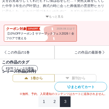
父をお見送りしてくれたヒトに僕は恋をした…！突然父親を亡くし
た中学３年生の戸叶望は、葬式の時に会った葬儀屋の雲居野ヒカリ
に恋をした。ヒカリに近づきたいがために、さざなみ葬祭社でバイ
トをすることを決意する望だが…。新米“おくりびと”が見た、愛と涙
もっと見る
と笑い!!
クーポン対象
10%OFF
2026.08.11まで
【10%OFFクーポン】サマーブックフェス2026！全
フロアで使える
この作品の1巻
この作品の最新巻
この作品のタグ
#
女性コミック分冊版
シリーズ作品(
26
件)
1巻から
新刊から
まとめてカート
※無料、予約、入荷通知のコンテンツはカートに追加されません。
1
2
3