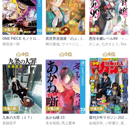
今週入荷
今週入荷
新着
ONE PIECE モノクロ版 115
異世界居酒屋「のぶ」(22)
悪役令嬢レベル99 ～私は裏ボスですが魔王ではありません～ その６
尾田栄一郎
蝉川夏哉
,
ヴァージニア二等兵
のこみ
,
転
,
七夕さとり
,
Tea
4
位
5
位
6
位
今週入荷
今週入荷
今週入荷
九条の大罪（１７）
あかね噺 23
週刊少年マガジン 2026年36・37号[2026年8月5日発売]
真鍋昌平
末永裕樹
,
馬上鷹将
金城宗幸
,
ノ村優介
,
真島ヒロ