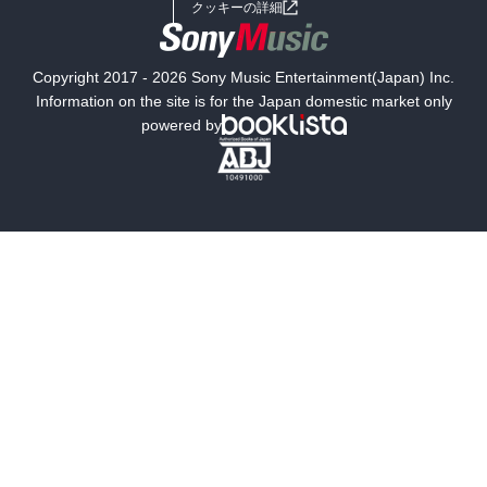
利用規約
クッキーの詳細
国内小説
海外小説
Copyright 2017 - 2026 Sony Music Entertainment(Japan) Inc.
ミステリー
SF
Information on the site is for the Japan domestic market only
powered by
歴史・時代小説
文学
雑誌
グラビア写真集
ボーイズラブ
ティーンズラブ
人文・思想・歴史
社会・政治・法律
ビジネス・経済
サイエンス・テクノロジー
コンピュータ・情報
くらし・家庭
料理・酒
ファッション・美容・ダイエット