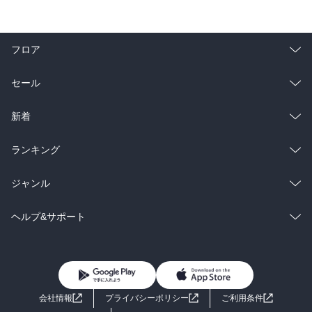
フロア
総合
コミック
セール
ラノベ
小説
総合
コミック
新着
雑誌・グラビア
ビジネス・実用
ラノベ
小説
総合
コミック
ランキング
BL・TL
雑誌・グラビア
ビジネス・実用
ラノベ
小説
総合
コミック
ジャンル
BL・TL
雑誌・グラビア
ビジネス・実用
ラノベ
小説
コミック
男性コミック
ヘルプ&サポート
BL・TL
雑誌・グラビア
ビジネス・実用
女性コミック
コミック誌
初めての方へ
ヘルプ
BL・TL
ライトノベル
男子向けラノベ
よくあるご質問
お問い合わせ
会社情報
プライバシーポリシー
ご利用条件
女子向けラノベ
小説