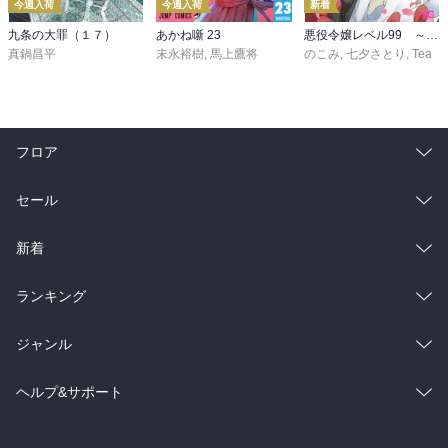
今週入荷
今週入荷
新着
九条の大罪（１７）
あかね噺 23
悪役令嬢レベル99 ～私は裏ボスですが魔王ではありません～ その６
真鍋昌平
末永裕樹
,
馬上鷹将
のこみ
,
七夕さとり
,
Tea
フロア
総合
コミック
セール
ラノベ
小説
総合
コミック
新着
雑誌・グラビア
ビジネス・実用
ラノベ
小説
総合
コミック
ランキング
BL・TL
雑誌・グラビア
ビジネス・実用
ラノベ
小説
総合
コミック
ジャンル
BL・TL
雑誌・グラビア
ビジネス・実用
ラノベ
小説
コミック
男性コミック
ヘルプ&サポート
BL・TL
雑誌・グラビア
ビジネス・実用
女性コミック
コミック誌
初めての方へ
ヘルプ