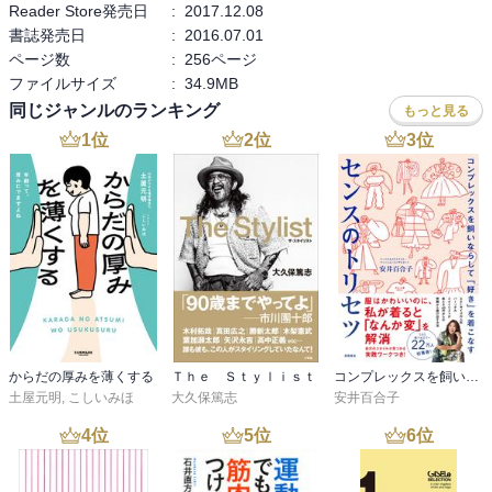
Reader Store発売日
:
2017.12.08
書誌発売日
:
2016.07.01
ページ数
:
256ページ
ファイルサイズ
:
34.9MB
同じジャンルのランキング
もっと見る
1
位
2
位
3
位
からだの厚みを薄くする
Ｔｈｅ Ｓｔｙｌｉｓｔ
コンプレックスを飼いならして「好き」を着こなすセンスのトリセツ
土屋元明
,
こしいみほ
大久保篤志
安井百合子
4
位
5
位
6
位