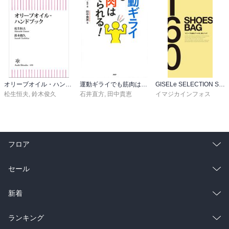
オリーブオイル・ハンドブック
運動ギライでも筋肉はつけられる！
GISELe SELECTION SHOES&BAG160
松生恒夫
,
鈴木俊久
石井直方
,
田中貴恵
イマジカインフォス
フロア
総合
コミック
セール
ラノベ
小説
総合
コミック
新着
雑誌・グラビア
ビジネス・実用
ラノベ
小説
総合
コミック
ランキング