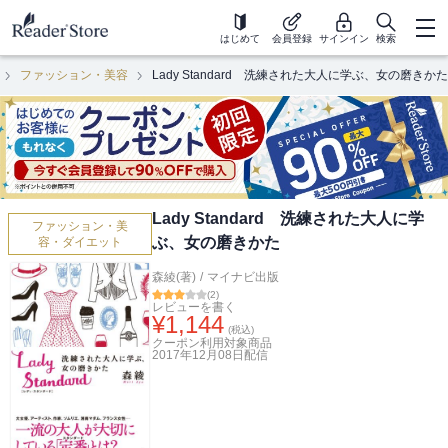
はじめて
会員登録
サインイン
検索
ファッション・美容
Lady Standard 洗練された大人に学ぶ、女の磨きかた
Lady Standard 洗練された大人に学
ファッション・美
ぶ、女の磨きかた
容・ダイエット
森綾(著)
/
マイナビ出版
(
2
)
レビューを書く
¥
1,144
(税込)
クーポン利用対象商品
2017年12月08日
配信