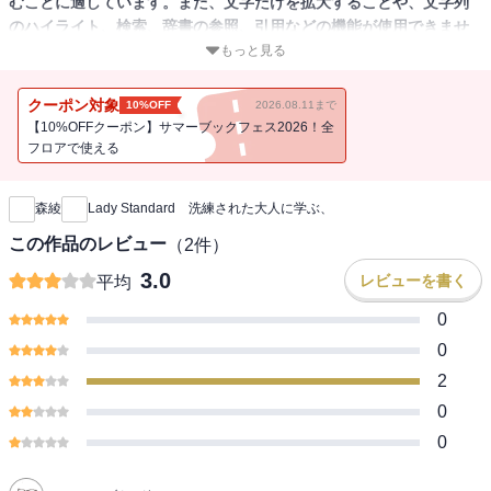
むことに適しています。また、文字だけを拡大することや、文字列
のハイライト、検索、辞書の参照、引用などの機能が使用できませ
ん。
もっと見る
魅力的な女性になるための生き方のヒント
クーポン対象
10%OFF
2026.08.11まで
【10%OFFクーポン】サマーブックフェス2026！全
一流の大人が大切にしている「定番（スタンダード）」とは？
フロアで使える
新刊通知
本書はこれまで多くの著名人にインタビューしてきた著者による
森綾
Lady Standard 洗練された大人に学ぶ、
「女の磨きかた」をまとめたエッセイ。好きなことをしている人の
共通点、きれいな人がやっていること、人生の壁にぶつかったとき
この作品のレビュー
（
2
件）
の乗り越え方などをさまざまな視点で綴っています。
3.0
レビューを書く
平均
古き良き日本女性のやわらかさ、慎み深さ、礼儀正しさに、新しい
0
時代を生きるための強さと魅力を兼ね備え、人生を楽しく生きてい
0
くためのヒントが詰まった一冊です。
2
0
「メンターはいなくてもいい。いろいろな友達から話を聞こう」
「五感のうち、得意でない感覚も使うと、暮らしがもっと豊かにな
0
る」
「どうせなら美しい女子会を。見た目にも音にも意識を向けよう」