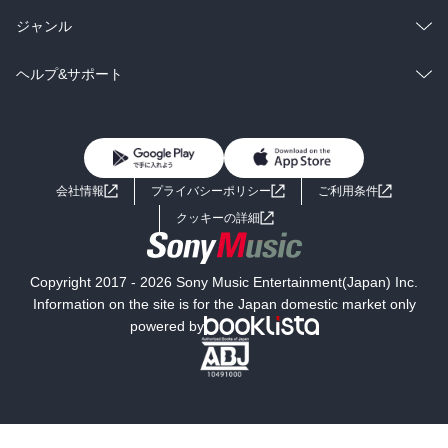
BL・TL
雑誌・グラビア
ビジネス・実用
ラノベ
小説
総合
コミック
ジャンル
BL・TL
雑誌・グラビア
ビジネス・実用
ラノベ
小説
コミック
男性コミック
ヘルプ&サポート
BL・TL
雑誌・グラビア
ビジネス・実用
女性コミック
コミック誌
初めての方へ
ヘルプ
BL・TL
ライトノベル
男子向けラノベ
よくあるご質問
お問い合わせ
会社情報
プライバシーポリシー
ご利用条件
女子向けラノベ
小説
利用規約
クッキーの詳細
国内小説
海外小説
Copyright 2017 - 2026 Sony Music Entertainment(Japan) Inc.
ミステリー
SF
Information on the site is for the Japan domestic market only
powered by
歴史・時代小説
文学
雑誌
グラビア写真集
ボーイズラブ
ティーンズラブ