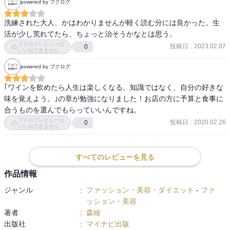
powered by ブクログ
「無理にミニマリストを目指さない。整頓できるマキシマリストも
素敵」
洗練された大人、かはわかりませんが軽く読む分には良かった。生
「コンプレックスがあると気づけただけで、魅力ある女性の入り口
活が少し荒れてたら、ちょっと治そうかなとは思う。
にいる」
ブクログレビューは
投稿日
:
2023.02.07
0
いいねできません
「一人で立てる、誰かとも組める。柔らかい六角形な人になろう」
「好きな女優のラブコメで、恋する表情をシュミレーションしよ
powered by ブクログ
う」
「無理やり親友を作らなくていい。役に立てることを心がけていれ
｢ワインを飲めたら人生は楽しくなる。知識ではなく、自分の好きな
ば寂しくない」
味を覚えよう。｣の章が勉強になりました！お店の方に予算と食事に
「長く付き合う不動産とパートナーは「スペック」より「心地」で
合うものを選んでもらっていいんですね。
選ぼう」
ブクログレビューは
投稿日
:
2020.02.26
0
いいねできません
「悲しみは時薬にまかせる。怒る、妬むのネガティブな感情は、徹
底的に分析する」
「人生はアクシデンタリー。すべてを味わいながら生き切ろう」
すべてのレビューを見る
etc.
作品情報
今日からできる、心の持ち方を変える言葉が満載です。
ジャンル
:
ファッション・美容・ダイエット
-
ファ
ッション・美容
著者
:
森綾
出版社
:
マイナビ出版