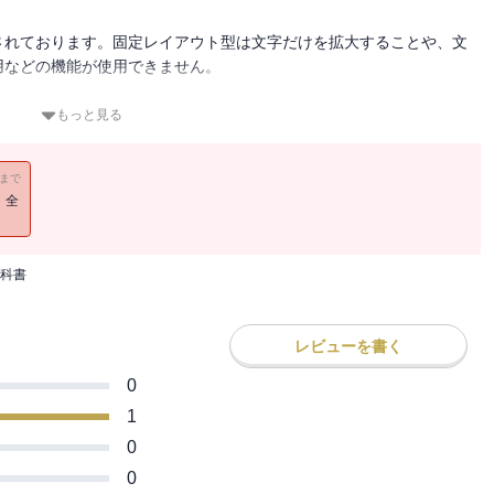
されております。固定レイアウト型は文字だけを拡大することや、文
用などの機能が使用できません。
もっと見る
トの知識を徹底解説
11まで
ルトとなっているbashに特化することで、
！全
なプログラミングを紹介します。
Linuxの仕組みについてもできるかぎり解説しました。
科書
レビューを書く
0
1
0
0