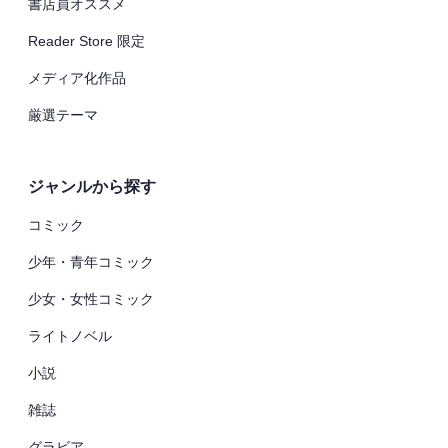
書店員オススメ
Reader Store 限定
メディア化作品
厳選テーマ
ジャンルから探す
コミック
少年・青年コミック
少女・女性コミック
ライトノベル
小説
雑誌
グラビア