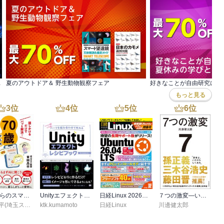
用書セール第2弾
夏のアウトドア＆ 野生動物観察フェア
もっと見る
3
位
4
位
5
位
6
位
70歳からのスマホAI生活 話しかけるだけでパッと解決！
Unityエフェクトレシピブック パーツを組み合わせて作れる
日経Linux 2026夏 最新版Ubuntu入門＆AI活用特集号
７つの激変―いかがわしい者たちが主役の「インターネット産業」３０年史
吉田昂平(埼玉スマホ教室)
ktk.kumamoto
日経Linux
川邊健太郎