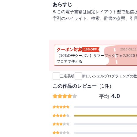
あらすじ
※この電子書籍は固定レイアウト型で配信
字列のハイライト、検索、辞書の参照、引
システム管理やソフトウェア開発など、
実際の業務では欠かせないシェルスクリプ
クーポン対象
10%OFF
2026.08.
ほとんどのディストリビューションでデフォ
【10%OFFクーポン】サマーブックフェス2026
類書と差別化を図るとともに、より実践的
フロアで使える
新刊通知
またプログラミング手法の理解に欠かせない
イマドキのエンジニア必携の一冊。
三宅英明
新しいシェルプログラミングの教
この作品のレビュー
（
1
件）
4.0
平均