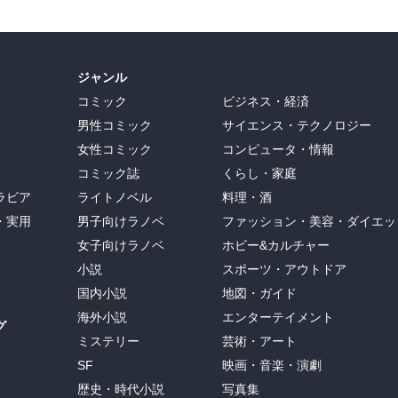
ジャンル
コミック
ビジネス・経済
男性コミック
サイエンス・テクノロジー
女性コミック
コンピュータ・情報
コミック誌
くらし・家庭
ラビア
ライトノベル
料理・酒
・実用
男子向けラノベ
ファッション・美容・ダイエッ
女子向けラノベ
ホビー&カルチャー
小説
スポーツ・アウトドア
国内小説
地図・ガイド
海外小説
エンターテイメント
グ
ミステリー
芸術・アート
SF
映画・音楽・演劇
歴史・時代小説
写真集