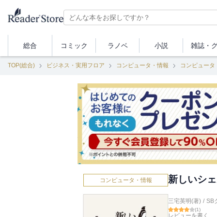
総合
コミック
ラノベ
小説
雑誌・
TOP(総合)
ビジネス・実用フロア
コンピュータ・情報
コンピュータ
新しいシェ
コンピュータ・情報
三宅英明(著)
/
S
(
1
)
レビューを書く