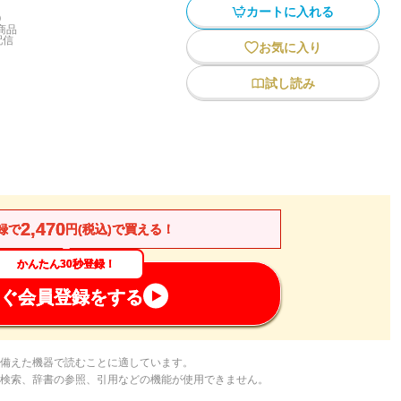
カートに入れる
)
商品
配信
お気に入り
試し読み
2,470
録で
円(税込)で買える！
かんたん30秒登録！
ぐ会員登録をする
備えた機器で読むことに適しています。
検索、辞書の参照、引用などの機能が使用できません。