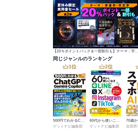
【20％ポイントバック＆一部割引も】テーマ：宇宙学・天文学 夏休み限定実
同じジャンルのランキング
1
位
2
位
新着
新着
500円でわかるChatGPT・Gemini・Copilot
60代から使いこなすLINE・X・Instagram・TikTok
ゲットナビ編集部
ゲットナビ編集部