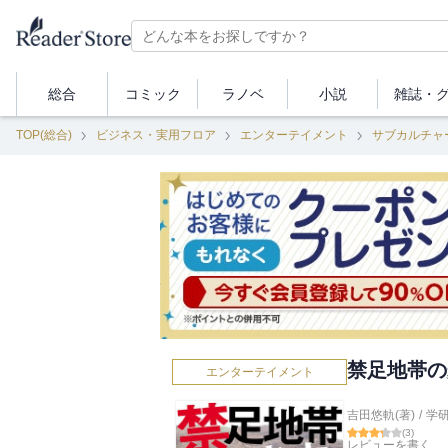
総合
コミック
ラノベ
小説
雑誌・
TOP(総合)
ビジネス・実用フロア
エンターテイメント
サブカルチャ
禁足地帯の
エンターテイメント
吉田悠軌(著)
/
学
(
3
)
レビューを書く