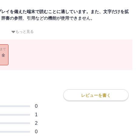
プレイを備えた端末で読むことに適しています。また、文字だけを拡
、辞書の参照、引用などの機能が使用できません。
「禁断の場所」訪問ルポ。禁足地、聖地、怪談現場、死の世界などを
もっと見る
い、怪異譚を生み出した背景に迫る。カラーグラビアで紹介される
11まで
！全
レビューを書く
0
1
2
0