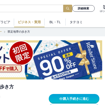
詳細検索
はじ
グラビア
ビジネス
・実用
BL・TL
タテヨミ
ー
禁足地帯の歩き方
歩き方
研
購入手続きに進む