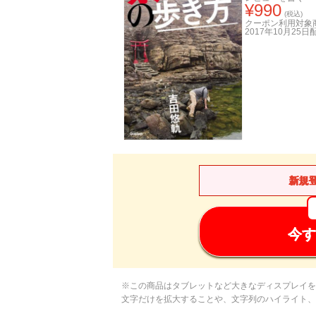
¥
990
(税込)
クーポン利用対象
2017年10月25日
新規
今す
※この商品はタブレットなど大きなディスプレイを
文字だけを拡大することや、文字列のハイライト、