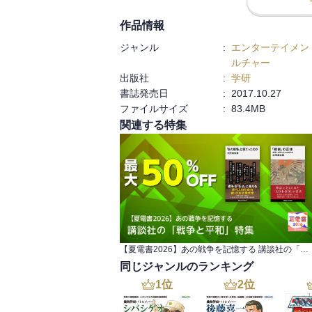
作品情報
ジャンル
:
エンターテイメン
ルチャー
出版社
:
学研
書誌発売日
:
2017.10.27
ファイルサイズ
:
83.4MB
関連する特集
【夏電書2026】あの戦争を記憶する 講談社の「戦争と平和」特集
同じジャンルのランキング
1
位
2
位