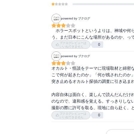
powered by ブクログ
　ホラースポットというよりは、神域や何
う。まだ日本にこんな場所があるのか、っ
ブクログレビューは
0
いいねできません
powered by ブクログ
オカルト・怪談をテーマに現場取材と綿密
こで何が起きたのか」「何が残されたのか
突き止めるオカルト探偵の調査に引き込まれ
内容自体は面白く、楽しんで読んだんだけ
のなので、違和感を覚える。すっきりしない
撮影の際に許可を取る、現地に自ら赴く、
ブクログレビューは
0
いいねできません