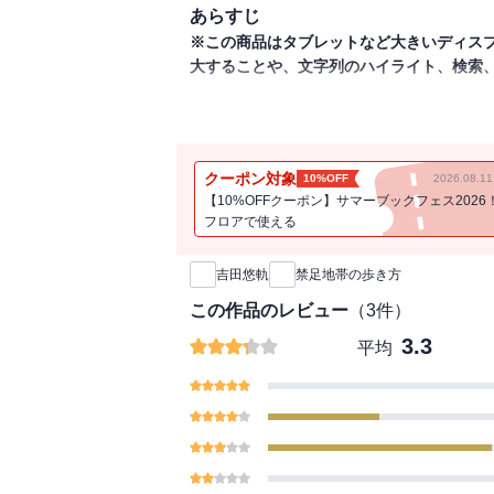
あらすじ
※この商品はタブレットなど大きいディス
大することや、文字列のハイライト、検索
オカルトスポット探訪者・吉田悠軌による
案内する。現地訪問によってしかわからな
「奇祭」は必見！
クーポン対象
10%OFF
2026.08.
【10%OFFクーポン】サマーブックフェス2026
フロアで使える
新刊通知
吉田悠軌
禁足地帯の歩き方
この作品のレビュー
（
3
件）
3.3
平均