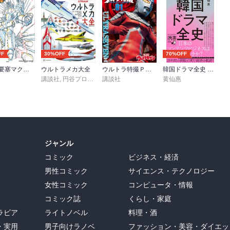
FF
30%OFF
70%OFF
超時空要塞マクロス超百科
ウルトラメカ大全
ウルトラ特撮ＰＥＲＦＥＣＴ ＭＯＯＫ ｖｏｌ．１ ウルトラセブン
韓国ドラマ全史 なぜ世界的ヒットを連発できるのか？
講談社
,
円谷プロダクション
講談社
黄仙惠
ジャンル
コミック
ビジネス・経済
男性コミック
サイエンス・テクノロジー
女性コミック
コンピュータ・情報
コミック誌
くらし・家庭
ラビア
ライトノベル
料理・酒
・実用
男子向けラノベ
ファッション・美容・ダイエッ