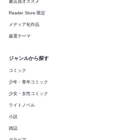
書店員オススメ
Reader Store 限定
メディア化作品
厳選テーマ
ジャンルから探す
コミック
少年・青年コミック
少女・女性コミック
ライトノベル
小説
雑誌
グラビア