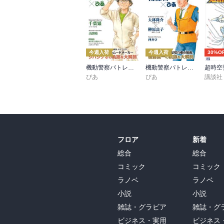
今週入荷
今週入荷
30%O
機動警察パトレイバー シバシゲオぴあ
機動警察パトレイバー 後藤喜一ぴあ
ぴあ
ぴあ
講談社
フロア
新着
総合
総合
コミック
コミック
ラノベ
ラノベ
小説
小説
雑誌・グラビア
雑誌・グ
ビジネス・実用
ビジネス