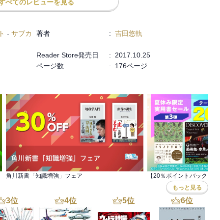
すべてのレビューを見る
ト
-
サブカ
著者
:
吉田悠軌
Reader Store発売日
:
2017.10.25
ページ数
:
176ページ
角川新書「知識増強」フェア
もっと見る
3
位
4
位
5
位
6
位