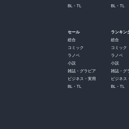
BL・TL
BL・TL
セール
ランキン
総合
総合
コミック
コミック
ラノベ
ラノベ
小説
小説
雑誌・グラビア
雑誌・グ
ビジネス・実用
ビジネス
BL・TL
BL・TL