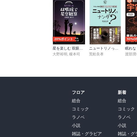
20%ポイント
50%O
星を楽しむ 双眼鏡で星空観察
ニュートリノってナンダ？-やさしく知る素粒子・ニュートリノ・重力波
大野裕明
,
榎本司
荒舩良孝
渡部潤
フロア
新着
総合
総合
コミック
コミック
ラノベ
ラノベ
小説
小説
雑誌・グラビア
雑誌・グ