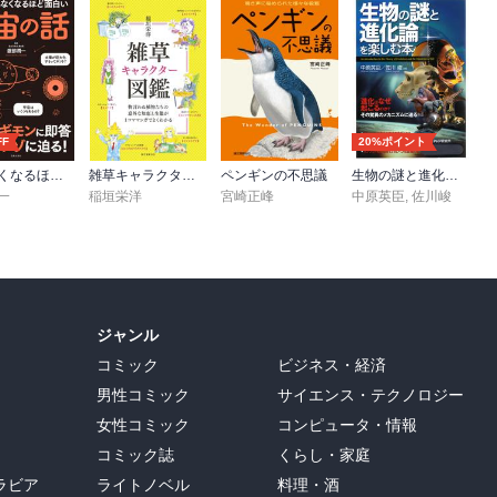
FF
20%ポイント
眠れなくなるほど面白い 図解 宇宙の話
雑草キャラクター図鑑
ペンギンの不思議
生物の謎と進化論を楽しむ本
一
稲垣栄洋
宮崎正峰
中原英臣
,
佐川峻
ジャンル
コミック
ビジネス・経済
男性コミック
サイエンス・テクノロジー
女性コミック
コンピュータ・情報
コミック誌
くらし・家庭
ラビア
ライトノベル
料理・酒