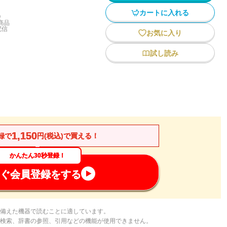
カートに入れる
)
商品
配信
お気に入り
試し読み
1,150
録で
円(税込)で買える！
かんたん30秒登録！
ぐ会員登録をする
備えた機器で読むことに適しています。
検索、辞書の参照、引用などの機能が使用できません。