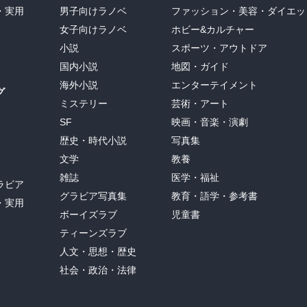
・実用
男子向けラノベ
ファッション・美容・ダイエッ
女子向けラノベ
ホビー&カルチャー
小説
スポーツ・アウトドア
国内小説
地図・ガイド
海外小説
エンターテイメント
グ
ミステリー
芸術・アート
SF
映画・音楽・演劇
歴史・時代小説
写真集
文学
教養
雑誌
医学・福祉
ラビア
グラビア写真集
教育・語学・参考書
・実用
ボーイズラブ
児童書
ティーンズラブ
人文・思想・歴史
社会・政治・法律