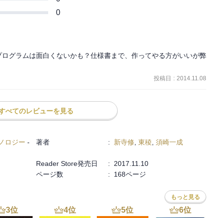
0
プログラムは面白くないかも？仕様書まで、作ってやる方がいいが弊
投稿日
:
2014.11.08
すべてのレビューを見る
ノロジー
-
著者
:
新寺修
,
東稜
,
須崎一成
Reader Store発売日
:
2017.11.10
ページ数
:
168ページ
もっと見る
3
位
4
位
5
位
6
位