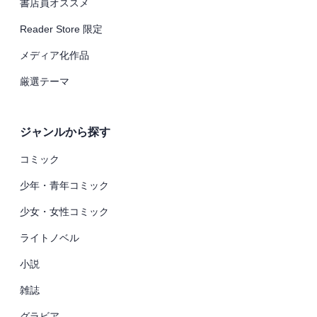
書店員オススメ
Reader Store 限定
メディア化作品
厳選テーマ
ジャンルから探す
コミック
少年・青年コミック
少女・女性コミック
ライトノベル
小説
雑誌
グラビア