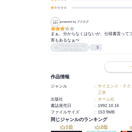
powered by ブクログ
まぁ、分からなくはないが、仕様書貰って
害もあるなぁ〜
ブクログレビューは
5
いいねできません
作品情報
ジャンル
:
サイエンス・テク
工学
出版社
:
オーム社
書誌発売日
:
1992.10.16
ファイルサイズ
:
153.9MB
同じジャンルのランキング
1
位
2
位