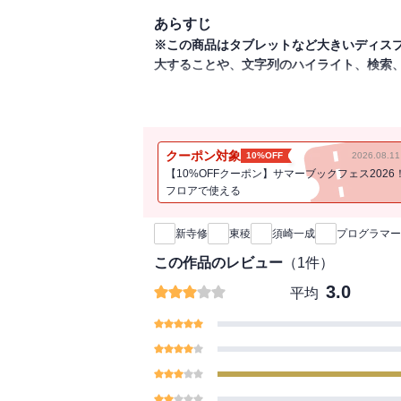
あらすじ
※この商品はタブレットなど大きいディス
大することや、文字列のハイライト、検索
日本中のプログラマーを沸かした名著『プ
プログラマーの隠された真実を、著者の経
クーポン対象
10%OFF
2026.08.
【10%OFFクーポン】サマーブックフェス2026
プログラマーを中心としたソフトウェア業
フロアで使える
新刊通知
なる人の参考に、またプログラマーな性格を
新寺修
東稜
須崎一成
プログラマー
目次
第一章 プログラマーとは…誰なの?
この作品のレビュー
（
1
件）
第二章 プログラムとは…建設業とのアナ
3.0
平均
第三章 ユーザーは十人十色
第四章 一番不思議なのはプログラマー
第五章 プログラムの楽しみ…あなたが神
第六章 どうしたらいいのか