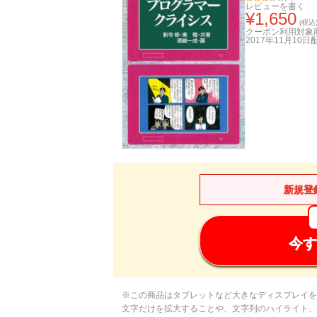
レビューを書く
¥
1,650
(税込
クーポン利用対象
2017年11月10日
新規登
今す
※この商品はタブレットなど大きなディスプレイを
文字だけを拡大することや、文字列のハイライト、