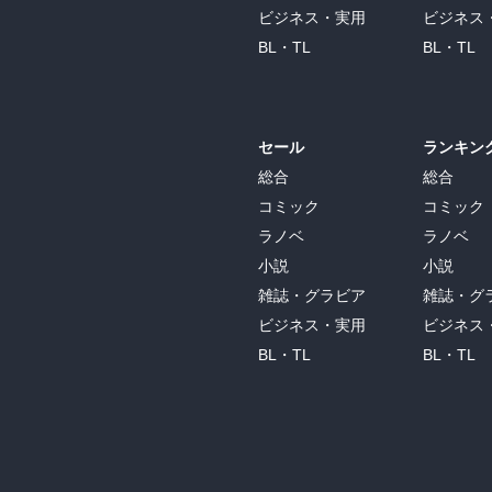
ビジネス・実用
ビジネス
BL・TL
BL・TL
セール
ランキン
総合
総合
コミック
コミック
ラノベ
ラノベ
小説
小説
雑誌・グラビア
雑誌・グ
ビジネス・実用
ビジネス
BL・TL
BL・TL