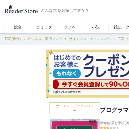
総合
コミック
ラノベ
小説
雑誌・
TOP(総合)
ビジネス・実用フロア
サイエンス・テクノロジー
工学
サイエンス・テクノロジ
プログラマ
ー
新寺修(著)
,
東稜(著
(
1
)