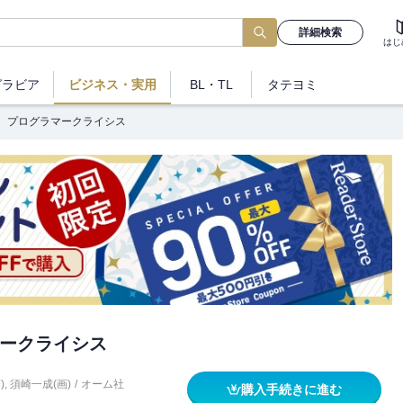
詳細検索
はじ
グラビア
ビジネス
・実用
BL・TL
タテヨミ
プログラマークライシス
ークライシス
)
,
須崎一成(画)
/
オーム社
購入手続きに進む