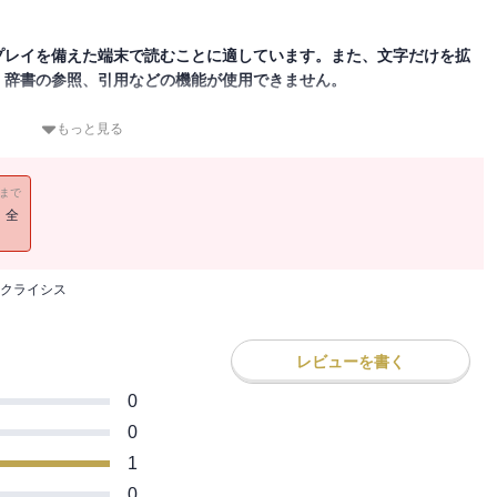
プレイを備えた端末で読むことに適しています。また、文字だけを拡
、辞書の参照、引用などの機能が使用できません。
ログラマークライシス』が、4半世紀のときを超えて復刊！
もっと見る
験を元に書き下ろした！
11まで
！全
界の実態を４コママンガを織りまぜて紹介。これからプログラマーに
知りたい方にもおすすめ。「SEクライシス」の姉妹編。
クライシス
ロジー
レビューを書く
0
0
1
0