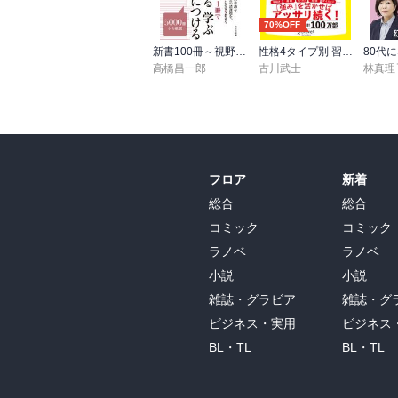
70%OFF
新書100冊～視野を広げる読書～
性格4タイプ別 習慣術
高橋昌一郎
古川武士
林真理
フロア
新着
総合
総合
コミック
コミック
ラノベ
ラノベ
小説
小説
雑誌・グラビア
雑誌・グ
ビジネス・実用
ビジネス
BL・TL
BL・TL