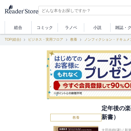
総合
コミック
ラノベ
小説
雑誌・
TOP(総合)
ビジネス・実用フロア
教養
ノンフィクション・ドキュメ
定年後の楽
新書）
教養
太田尚樹(著)
/
新