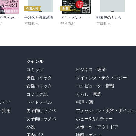
今週入荷
新着
80代になるとたいていボケるか死ぬ。70代は神様から与えられた特別な時間
千利休と戦国武将
ドキュメント 軍人たちの戦後 ～証言・資料で辿る生還者の数奇な運命～（小学館新書）
戦国史のミカタ
子
本郷和人
神立尚紀
本郷和人
ジャンル
コミック
ビジネス・経済
男性コミック
サイエンス・テクノロジー
女性コミック
コンピュータ・情報
コミック誌
くらし・家庭
ラビア
ライトノベル
料理・酒
・実用
男子向けラノベ
ファッション・美容・ダイエッ
女子向けラノベ
ホビー&カルチャー
小説
スポーツ・アウトドア
国内小説
地図・ガイド