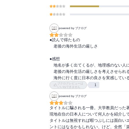
powered by ブクログ
●読んで得たもの

　老後の海外生活の厳しさ

●感想

　地名が多く出てくるが、地理感のない人に
　老後の海外生活の厳しさを考えさせられる
　海外に行く度に日本の良さを実感してい
ブクログレビューは
1
いいねできません
powered by ブクログ
タイトルに騙される一冊。大学教員だった
現地在住の日本人について何人かを紹介して
タイトルは無視すれば暇つぶしには面白い
ントにはなるかもしれない、けど、全然「