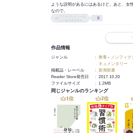
ような説明があるにはあるけど。あと、女
なので。
ブクログレビューは
0
いいねできません
作品情報
ジャンル
:
教養
-
ノンフィク
キュメンタリー
掲載誌・レーベル
:
新潮新書
Reader Store発売日
:
2017.10.20
ファイルサイズ
:
1.2MB
同じジャンルのランキング
1
位
2
位