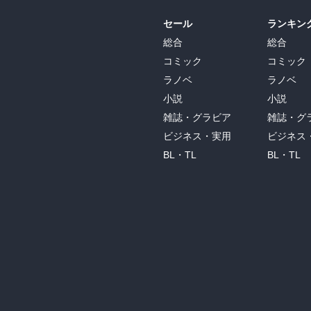
セール
ランキン
総合
総合
コミック
コミック
ラノベ
ラノベ
小説
小説
雑誌・グラビア
雑誌・グ
ビジネス・実用
ビジネス
BL・TL
BL・TL