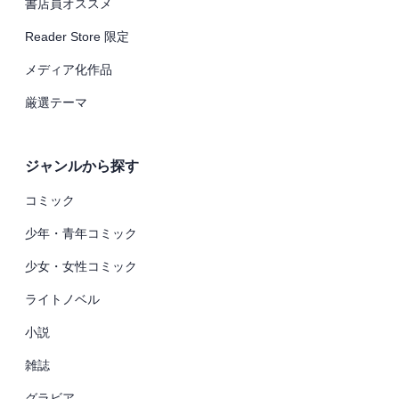
書店員オススメ
Reader Store 限定
メディア化作品
厳選テーマ
ジャンルから探す
コミック
少年・青年コミック
少女・女性コミック
ライトノベル
小説
雑誌
グラビア