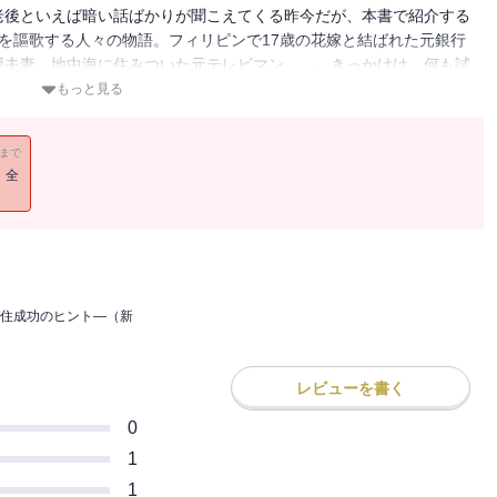
老後といえば暗い話ばかりが聞こえてくる昨今だが、本書で紹介する
を謳歌する人々の物語。フィリピンで17歳の花嫁と結ばれた元銀行
授夫妻、地中海に住みついた元テレビマン……。きっかけは、何も試
った。「豊かな定年後」のためのヒントがここに。
もっと見る
11まで
！全
住成功のヒント―（新
レビューを書く
0
1
1