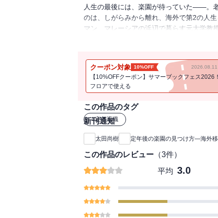
人生の最後には、楽園が待っていた――。
のは、しがらみから離れ、海外で第2の人生
マン、マレーシアの浜辺で暮らす元大学教
さないで老後を迎えることへの軽い疑問だ
クーポン対象
10%OFF
2026.08.
【10%OFFクーポン】サマーブックフェス2026
フロアで使える
この作品のタグ
#
定年退職
新刊通知
太田尚樹
定年後の楽園の見つけ方―海外移
この作品のレビュー
（
3
件）
3.0
平均