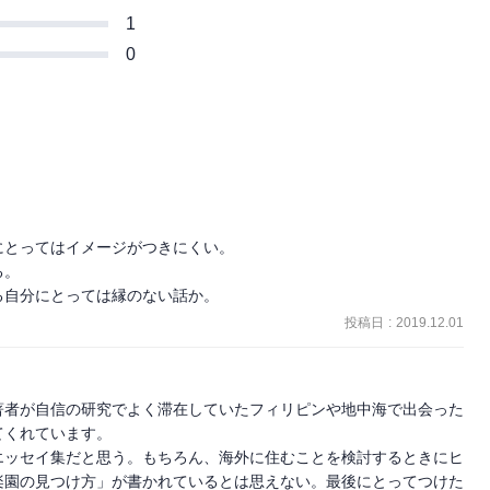
1
0
とってはイメージがつきにくい。

。

る自分にとっては縁のない話か。
投稿日
:
2019.12.01
著者が自信の研究でよく滞在していたフィリピンや地中海で出会った
くれています。

エッセイ集だと思う。もちろん、海外に住むことを検討するときにヒ
楽園の見つけ方」が書かれているとは思えない。最後にとってつけた