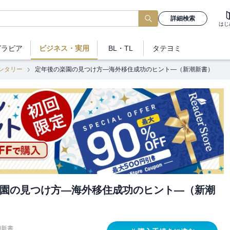
詳細検索
はじ
グラビア
ビジネス
・実用
BL・TL
タテヨミ
ンタリー
定年後の楽園の見つけ方―海外移住成功のヒント―（新潮新書）
園の見つけ方―海外移住成功のヒント―（新潮
潮新書