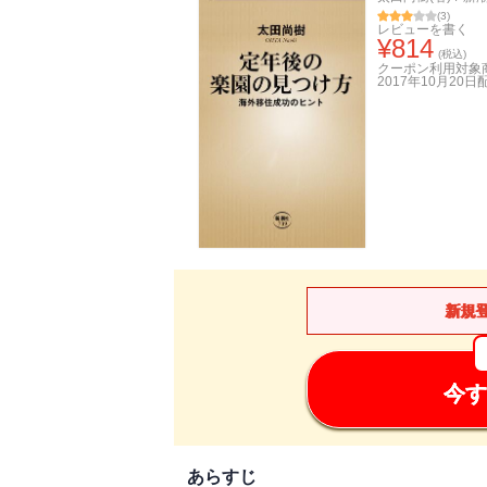
(
3
)
レビューを書く
¥
814
(税込)
クーポン利用対象
2017年10月20日
新規
今す
あらすじ