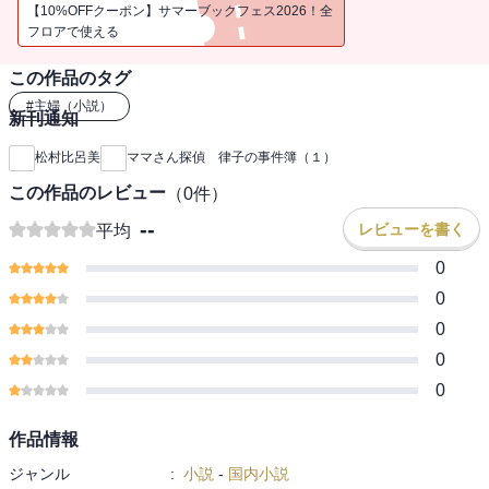
妊娠していても、新米ママになってからも、家でじっとなんてし
【10%OFFクーポン】サマーブックフェス2026！全
てられない！ ついついご近所トラブルに首を突っ込んでしまう律
フロアで使える
子の活躍を描いたライトミステリ。電子オリジナルの連作短篇集。
この作品のタグ
・第一話 ベランダの謎
#
主婦（小説）
新刊通知
・第二話 傘の中
・第三話 フィフティ・フィフティ
松村比呂美
ママさん探偵 律子の事件簿（１）
・第四話 秋の幽霊
この作品のレビュー
（
0
件）
・第五話 うちの子が一番
--
レビューを書く
平均
●松村比呂美（まつむら・ひろみ）
0
1956年福岡県生まれ。オール讀物推理小説新人賞最終候補作２作を
含む『女たちの殺意』（新風舎）でデビュー。著書に『キリコはお
0
金持ちになりたいの』（幻冬舎文庫）、『鈍色の家』（光文社文
0
庫）、『終わらせ人』『恨み忘れじ』（角川ホラー文庫）、『幸せ
0
のかたち』（双葉文庫）などがある。
0
作品情報
ジャンル
:
小説
-
国内小説