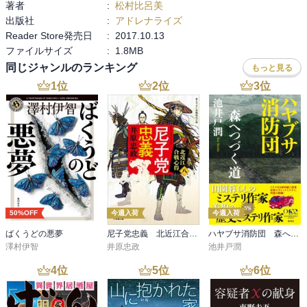
著者
:
松村比呂美
出版社
:
アドレナライズ
Reader Store発売日
:
2017.10.13
ファイルサイズ
:
1.8MB
同じジャンルのランキング
もっと見る
1
位
2
位
3
位
50%OFF
今週入荷
今週入荷
ばくうどの悪夢
尼子党忠義 北近江合戦心得〈八〉
ハヤブサ消防団 森へつづく道
澤村伊智
井原忠政
池井戸潤
4
位
5
位
6
位