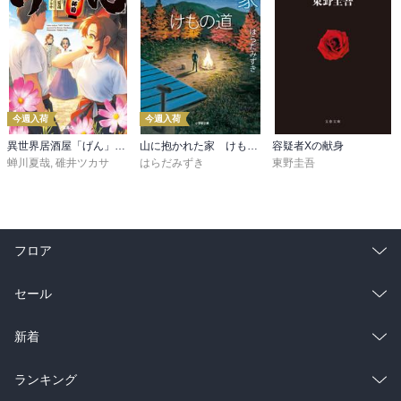
今週入荷
今週入荷
異世界居酒屋「げん」三杯目
山に抱かれた家 けもの道
容疑者Xの献身
蝉川夏哉
,
碓井ツカサ
はらだみずき
東野圭吾
フロア
総合
コミック
セール
ラノベ
小説
総合
コミック
新着
雑誌・グラビア
ビジネス・実用
ラノベ
小説
総合
コミック
ランキング