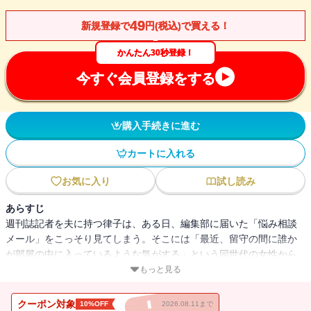
49
新規登録で
円(税込)で買える！
かんたん30秒登録！
今すぐ会員登録をする
購入手続きに進む
カートに入れる
お気に入り
試し読み
あらすじ
週刊誌記者を夫に持つ律子は、ある日、編集部に届いた「悩み相談
メール」をこっそり見てしまう。そこには「最近、留守の間に誰か
が部屋の中に入っているような気がする」という同世代の女性から
の投稿があった。持ち前の好奇心と正義感に駆られた律子は、謎を
もっと見る
解明するべく、単身乗り込んでいくが…。（「第一話 ベランダの
謎」）
クーポン対象
10%OFF
2026.08.11まで