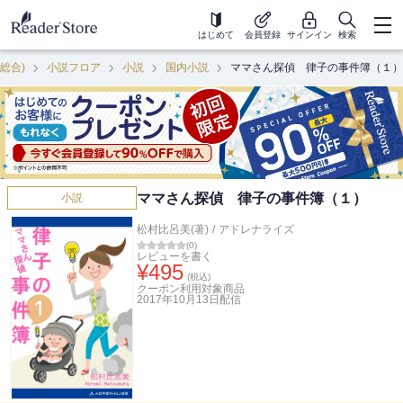
はじめて
会員登録
サインイン
検索
(総合)
小説フロア
小説
国内小説
ママさん探偵 律子の事件簿（１）
ママさん探偵 律子の事件簿（１）
小説
松村比呂美(著)
/
アドレナライズ
(
0
)
レビューを書く
¥
495
(税込)
クーポン利用対象商品
2017年10月13日
配信