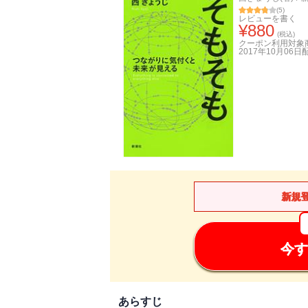
(
5
)
レビューを書く
¥
880
(税込)
クーポン利用対象
2017年10月06日
新規
今す
あらすじ