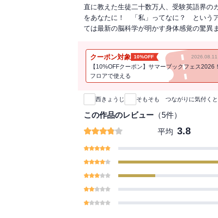
直に教えた生徒二十数万人、受験英語界の
をあなたに！ 「私」ってなに？ という
ては最新の脳科学が明かす身体感覚の驚異
クーポン対象
10%OFF
2026.08.
【10%OFFクーポン】サマーブックフェス2026
フロアで使える
新刊通知
西きょうじ
そもそも つながりに気付くと未
この作品のレビュー
（
5
件）
3.8
平均