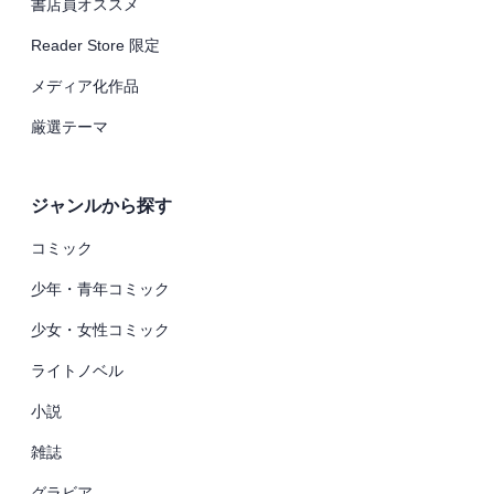
書店員オススメ
Reader Store 限定
メディア化作品
厳選テーマ
ジャンルから探す
コミック
少年・青年コミック
少女・女性コミック
ライトノベル
小説
雑誌
グラビア