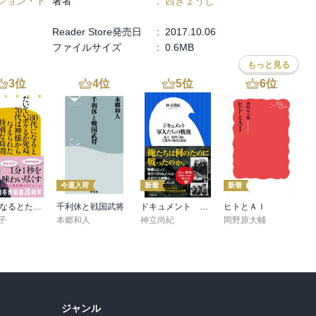
ション・ド
著者
:
西きょうじ
Reader Store発売日
:
2017.10.06
ファイルサイズ
:
0.6MB
もっと見る
3
位
4
位
5
位
6
位
今週入荷
新着
新着
80代になるとたいていボケるか死ぬ。70代は神様から与えられた特別な時間
千利休と戦国武将
ドキュメント 軍人たちの戦後 ～証言・資料で辿る生還者の数奇な運命～（小学館新書）
ヒトとＡＩ
子
本郷和人
神立尚紀
岡野原大輔
ジャンル