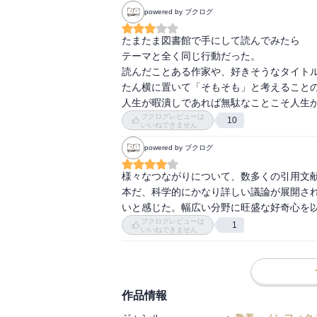
powered by ブクログ
たまたま図書館で手にして読んでみたら

テーマと全く同じ行動だった。

読んだことある作家や、好きそうなタイト
たん横に置いて「そもそも」と考えることの
人生が暇潰しであれば無駄なことこそ人生
ブクログレビューは
10
いいねできません
powered by ブクログ
様々なつながりについて、数多くの引用文
本だ、科学的にかなり詳しい議論が展開さ
いと感じた。幅広い分野に旺盛な好奇心を
ブクログレビューは
1
いいねできません
作品情報