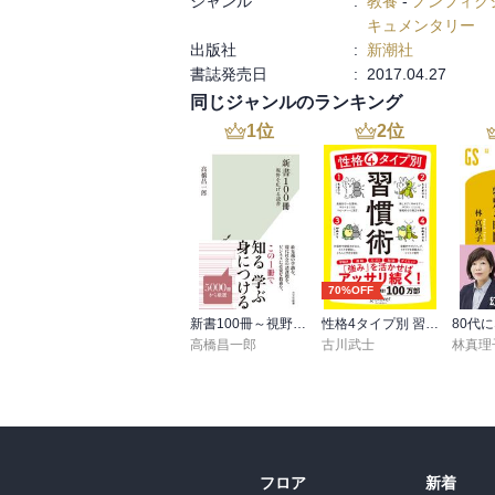
ジャンル
:
教養
-
ノンフィク
キュメンタリー
出版社
:
新潮社
書誌発売日
:
2017.04.27
同じジャンルのランキング
1
位
2
位
70%OFF
新書100冊～視野を広げる読書～
性格4タイプ別 習慣術
高橋昌一郎
古川武士
林真理
フロア
新着