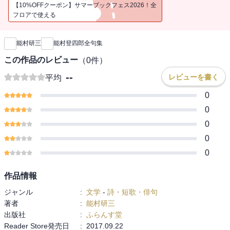
ることなく「俳句は叙情詩」の信念を貫いた。
【10%OFFクーポン】サマーブックフェス2026！全
解題・年譜 能村研三
フロアで使える
新刊通知
既刊１４句集に海外詠を加えた6516句を収録。
能村研三
能村登四郎全句集
◆収録内容
この作品のレビュー
（
0
件）
第一句集 『定本・咀嚼音』
--
レビューを書く
平均
第二句集 『定本・合掌部落』
第三句集 『定本・枯野の沖』
0
第四句集 『民話』
0
第五句集 『幻山水』
0
第六句集 『有為の山』
0
第七句集 『冬の音楽』
第八句集 『天上華』
0
第九句集 『寒九』
第十句集 『菊塵』
作品情報
第十一句集 『長嘯』
ジャンル
:
文学
-
詩・短歌・俳句
第十二句集 『易水』
著者
:
能村研三
第十三句集 『芒種』
出版社
:
ふらんす堂
第十四句集 『羽化』
Reader Store発売日
:
2017.09.22
海外詠 『欧州紀行』より