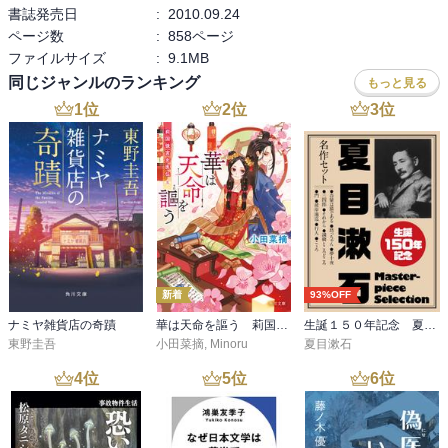
書誌発売日
:
2010.09.24
解題／年譜 能村研三
ページ数
:
858ページ
初句索引
ファイルサイズ
:
9.1MB
同じジャンルのランキング
もっと見る
1
位
2
位
3
位
新着
93%OFF
ナミヤ雑貨店の奇蹟
華は天命を謳う 莉国後宮女医伝 五
生誕１５０年記念 夏目漱石 名作セット
東野圭吾
小田菜摘
,
Minoru
夏目漱石
4
位
5
位
6
位