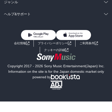
BL・TL
雑誌・グラビア
ビジネス・実用
ラノベ
小説
総合
コミック
ジャンル
BL・TL
雑誌・グラビア
ビジネス・実用
ラノベ
小説
コミック
男性コミック
ヘルプ&サポート
BL・TL
雑誌・グラビア
ビジネス・実用
女性コミック
コミック誌
初めての方へ
ヘルプ
BL・TL
ライトノベル
男子向けラノベ
よくあるご質問
お問い合わせ
会社情報
プライバシーポリシー
ご利用条件
女子向けラノベ
小説
利用規約
クッキーの詳細
国内小説
海外小説
Copyright 2017 - 2026 Sony Music Entertainment(Japan) Inc.
ミステリー
SF
Information on the site is for the Japan domestic market only
powered by
歴史・時代小説
文学
雑誌
グラビア写真集
ボーイズラブ
ティーンズラブ