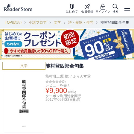
はじめて
会員登録
サインイン
検索
TOP(総合)
小説フロア
文学
詩・短歌・俳句
能村登四郎全句集
能村登四郎全句集
文学
能村研三(監修)
/
ふらんす堂
(
0
)
レビューを書く
¥
9,900
(税込)
クーポン利用対象商品
2017年09月22日
配信