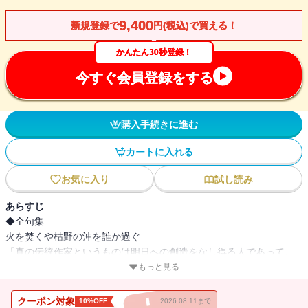
9,400
新規登録で
円(税込)で買える！
かんたん30秒登録！
今すぐ会員登録をする
購入手続きに進む
カートに入れる
お気に入り
試し読み
あらすじ
◆全句集
火を焚くや枯野の沖を誰か過ぐ
「真の伝統作家というものは明日への創造をなし得る人であって、
明日の方策のないものは真の伝統作家とは呼べない。」とみずから
もっと見る
が語ったように、能村登四郎は伝統というものの意味を常に問い続
けた作家であった。90歳の生涯を終えるその時まで詩の泉は枯渇す
クーポン対象
10%OFF
2026.08.11まで