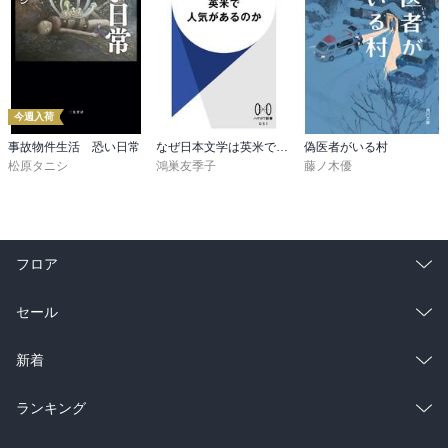
今週入荷
事故物件生活 恐い日常
なぜ日本文学は英米で人気があるのか
偽医者がいる村
松原タニシ
鴻巣友季子
藤ノ木優
フロア
総合
コミック
セール
ラノベ
小説
総合
コミック
新着
雑誌・グラビア
ビジネス・実用
ラノベ
小説
総合
コミック
ランキング