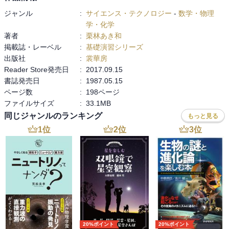
ジャンル
:
サイエンス・テクノロジー
-
数学・物理
学・化学
著者
:
栗林あき和
掲載誌・レーベル
:
基礎演習シリーズ
出版社
:
裳華房
Reader Store発売日
:
2017.09.15
書誌発売日
:
1987.05.15
ページ数
:
198ページ
ファイルサイズ
:
33.1MB
同じジャンルのランキング
もっと見る
1
位
2
位
3
位
20%ポイント
20%ポイント