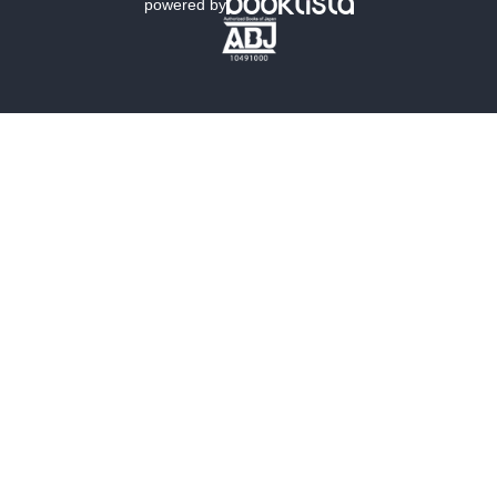
powered by
歴史・時代小説
文学
雑誌
グラビア写真集
ボーイズラブ
ティーンズラブ
人文・思想・歴史
社会・政治・法律
ビジネス・経済
サイエンス・テクノロジー
コンピュータ・情報
くらし・家庭
料理・酒
ファッション・美容・ダイエット
ホビー&カルチャー
スポーツ・アウトドア
地図・ガイド
エンターテイメント
芸術・アート
映画・音楽・演劇