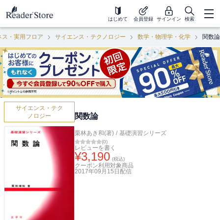
はじめて
会員登録
サインイン
検索
ネス・実用フロア
サイエンス・テクノロジー
数学・物理学・化学
関数論
サイエンス・テク
関数論
ノロジー
栗林あき和(著)
/
基礎演習シリーズ
(
0
)
レビューを書く
¥
3,190
(税込)
クーポン利用対象商品
2017年09月15日
配信