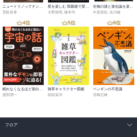
ニュートリノってナンダ？-やさしく知る素粒子・ニュートリノ・重力波
星を楽しむ 双眼鏡で星空観察
生物の謎と進化論を楽しむ本
荒舩良孝
大野裕明
,
榎本司
中原英臣
,
佐川峻
4
位
5
位
6
位
50%OFF
眠れなくなるほど面白い 図解 宇宙の話
雑草キャラクター図鑑
ペンギンの不思議
渡部潤一
稲垣栄洋
宮崎正峰
フロア