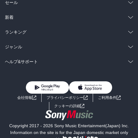
総合
コミック
セール
ラノベ
小説
総合
コミック
新着
雑誌・グラビア
ビジネス・実用
ラノベ
小説
総合
コミック
ランキング
BL・TL
雑誌・グラビア
ビジネス・実用
ラノベ
小説
総合
コミック
ジャンル
BL・TL
雑誌・グラビア
ビジネス・実用
ラノベ
小説
コミック
男性コミック
ヘルプ&サポート
BL・TL
雑誌・グラビア
ビジネス・実用
女性コミック
コミック誌
初めての方へ
ヘルプ
BL・TL
ライトノベル
男子向けラノベ
よくあるご質問
お問い合わせ
会社情報
プライバシーポリシー
ご利用条件
女子向けラノベ
小説
利用規約
クッキーの詳細
国内小説
海外小説
Copyright 2017 - 2026 Sony Music Entertainment(Japan) Inc.
ミステリー
SF
Information on the site is for the Japan domestic market only