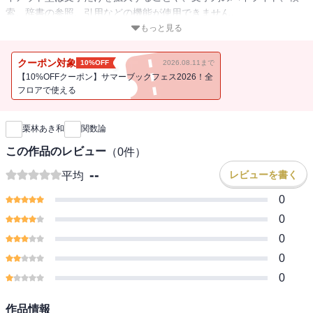
索、辞書の参照、引用などの機能が使用できません。
もっと見る
本書は裳華房の演習シリーズの一冊として編集された、大学理工系
学生のための関数論の演習書である。
クーポン対象
10%OFF
2026.08.11まで
本書の構成は次の通りである。第1章には複素数と複素関数、第2章
【10%OFFクーポン】サマーブックフェス2026！全
では複素微分と複素積分、第3章では正則関数、第4章では有理型関
フロアで使える
新刊通知
数をとりあげた。各章とも、基礎事項、例題、演習問題とその解答
から構成されている。教科書としても使えるように、基礎事項で挙
栗林あき和
関数論
げた定理などはすべて例題でとりあげて証明を丁寧につけておい
た。基礎事項、例題はこの本を学んだ後の更に進んだ他の分野の研
この作品のレビュー
（
0
件）
究を期待して取捨選択した。技巧的な事柄については極力これをさ
--
レビューを書く
平均
けた。演習問題は。同じ程度の問題をAとBに分けたが、Bの方がや
や程度の高い問題ならびに補充的な問題にしてある。解答もかなり
0
詳しく述べた。
0
0
0
0
作品情報