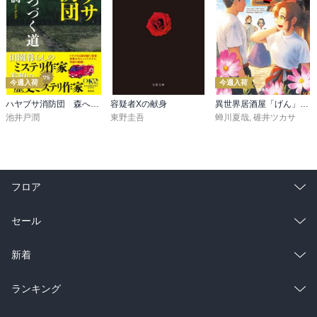
今週入荷
今週入荷
ハヤブサ消防団 森へつづく道
容疑者Xの献身
異世界居酒屋「げん」三杯目
池井戸潤
東野圭吾
蝉川夏哉
,
碓井ツカサ
フロア
総合
コミック
セール
ラノベ
小説
総合
コミック
新着
雑誌・グラビア
ビジネス・実用
ラノベ
小説
総合
コミック
ランキング