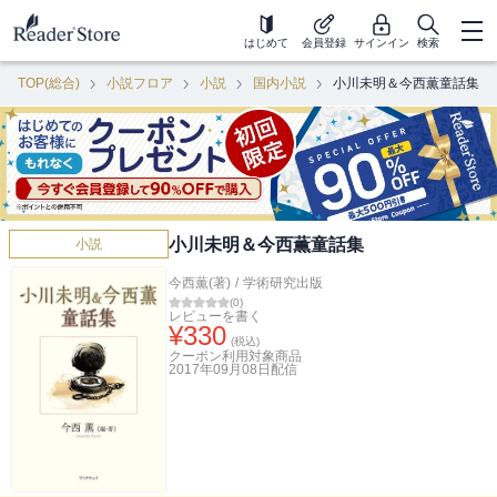
はじめて
会員登録
サインイン
検索
TOP(総合)
小説フロア
小説
国内小説
小川未明＆今西薫童話集
小川未明＆今西薫童話集
小説
今西薫(著)
/
学術研究出版
(
0
)
レビューを書く
¥
330
(税込)
クーポン利用対象商品
2017年09月08日
配信