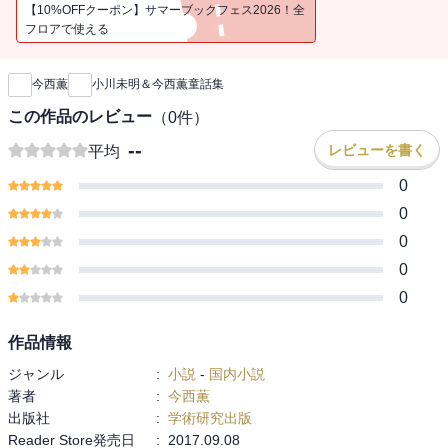
の春学期に、未明は早稲田大学で八雲の最初で最後の英文学の講義
【10%OFFクーポン】サマーブックフェス2026！全
を受け、八雲から感銘を受け、卒業論文では八雲を論じています。
フロアで使える
新刊通知
「日本のアンデルセン」とも「日本童話文学の父」とも呼ばれてい
る未明の作品にある「優しさ」は、八雲の人となりから滲み出る
今西薫
小川未明＆今西薫童話集
「心優しさ」を受け継いでいるものです。
この作品のレビュー
（
0
件）
未明の本名は健作といいます。今西薫の『健作フュージョン物語
--
レビューを書く
平均
７』 の主人公は未明である健作少年という設定になっています。未
明が書いた『小さい針の音』、『村の兄弟』、『眠い町』、『赤い
0
ろうそくと人魚』、『あらしの前の木と鳥の会話』、『港に着いた
0
黒んぼ』、『負傷した線路と月』の文体には、未明独特の語り口調
0
があります。未明の作品にある「優しさ」はこの文体と不可分で
0
す。彼が子供に教えたい「人としてあるべき姿」を、今西薫が受け
継ぎ、七つ束ねて結ぶ中で彼なりの童話を創作しました。
0
この本は小川未明の作品が現代のより多くの人々に読まれることを
作品情報
願って、今西薫が未明の数多くの作品群からその珠玉と目される作
ジャンル
:
小説
-
国内小説
品を選び、それらに新たな味わいをつけて、現代風の童話にして、
著者
:
今西薫
ひとつの作品にしたものです。 第一部の未明の作品群に触れて、未
出版社
:
学術研究出版
明ワールドに浸ってから第二部の『健作フュージョン物語７』をお
Reader Store発売日
:
2017.09.08
読みください。