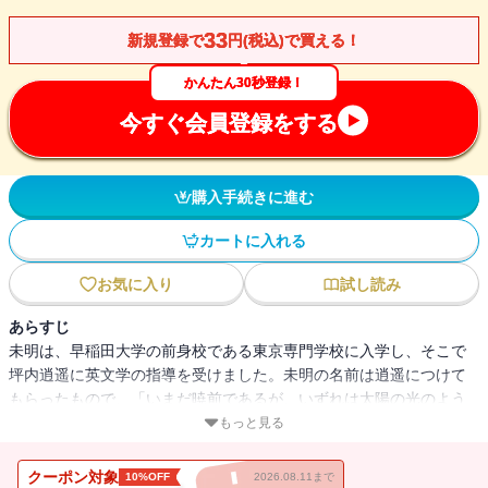
33
新規登録で
円(税込)で買える！
かんたん30秒登録！
今すぐ会員登録をする
購入手続きに進む
カートに入れる
お気に入り
試し読み
あらすじ
未明は、早稲田大学の前身校である東京専門学校に入学し、そこで
坪内逍遥に英文学の指導を受けました。未明の名前は逍遥につけて
もらったもので、「いまだ暁前であるが、いずれは太陽の光のよう
に燦然と輝く未来がある」という希望に満ちた名前です。未明は島
もっと見る
村抱月にも指導を受けていました。未明の作品の劇的な展開には抱
月の影響があるものと考えられます。さらに、小泉八雲が逝く直前
クーポン対象
10%OFF
2026.08.11まで