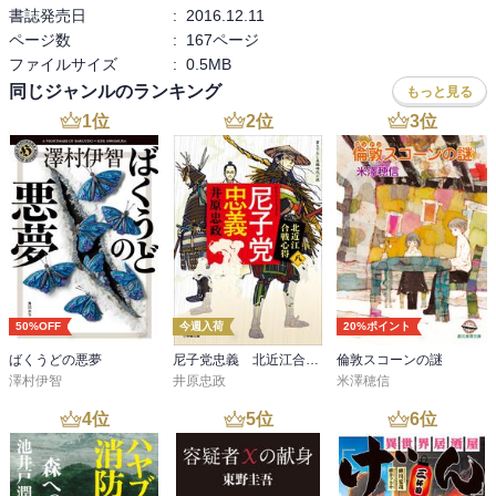
書誌発売日
:
2016.12.11
ページ数
:
167ページ
ファイルサイズ
:
0.5MB
同じジャンルのランキング
もっと見る
1
位
2
位
3
位
50%OFF
今週入荷
20%ポイント
ばくうどの悪夢
尼子党忠義 北近江合戦心得〈八〉
倫敦スコーンの謎
澤村伊智
井原忠政
米澤穂信
4
位
5
位
6
位