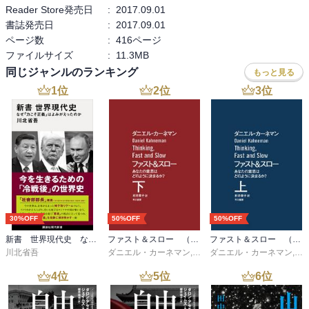
Reader Store発売日
:
2017.09.01
書誌発売日
:
2017.09.01
ページ数
:
416ページ
ファイルサイズ
:
11.3MB
同じジャンルのランキング
もっと見る
1
位
2
位
3
位
30%OFF
50%OFF
50%OFF
新書 世界現代史 なぜ「力こそ正義」はよみがえったのか
ファスト＆スロー （下）
ファスト＆スロー （上）
川北省吾
ダニエル・カーネマン
,
村井章子
ダニエル・カーネマン
,
村
4
位
5
位
6
位