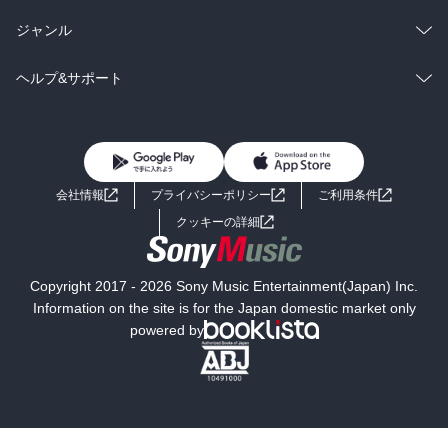
BL・TL
雑誌・グラビア
ビジネス・実用
ラノベ
小説
総合
コミック
ジャンル
BL・TL
雑誌・グラビア
ビジネス・実用
ラノベ
小説
コミック
男性コミック
ヘルプ&サポート
BL・TL
雑誌・グラビア
ビジネス・実用
女性コミック
コミック誌
初めての方へ
ヘルプ
BL・TL
ライトノベル
男子向けラノベ
よくあるご質問
お問い合わせ
会社情報
プライバシーポリシー
ご利用条件
女子向けラノベ
小説
利用規約
クッキーの詳細
国内小説
海外小説
Copyright 2017 - 2026 Sony Music Entertainment(Japan) Inc.
ミステリー
SF
Information on the site is for the Japan domestic market only
powered by
歴史・時代小説
文学
雑誌
グラビア写真集
ボーイズラブ
ティーンズラブ