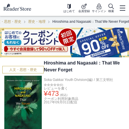
はじめて
会員登録
サインイン
検索
文・思想・歴史
歴史・地理
Hiroshima and Nagasaki：That We Never Forget
Hiroshima and Nagasaki：That We
Never Forget
人文・思想・歴史
Soka Gakkai Youth Division(編)
/
第三文明社
(
0
)
レビューを書く
¥
473
(税込)
クーポン利用対象商品
2017年09月01日
配信