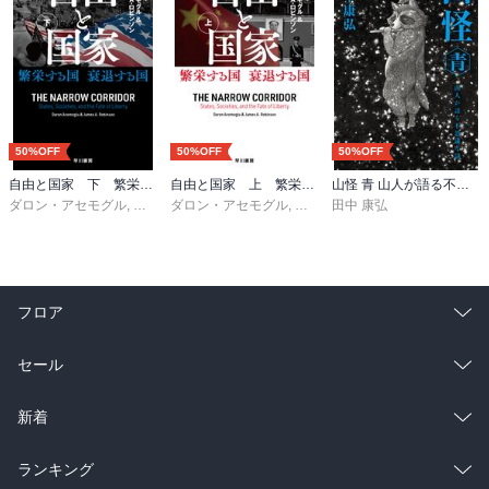
50%OFF
50%OFF
50%OFF
自由と国家 下 繁栄する国 衰退する国
自由と国家 上 繁栄する国 衰退する国
山怪 青 山人が語る不思議な話
ダロン・アセモグル
,
ジェイムズ・Ａ・ロビンソン
ダロン・アセモグル
,
ジェイムズ・Ａ・ロビンソン
,
櫻井祐子
田中 康弘
,
櫻
フロア
総合
コミック
セール
ラノベ
小説
総合
コミック
新着
雑誌・グラビア
ビジネス・実用
ラノベ
小説
総合
コミック
ランキング