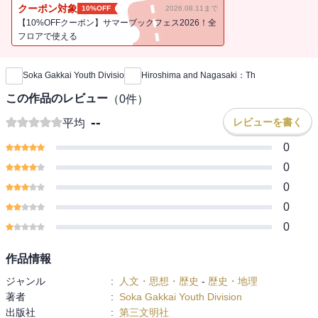
those fateful days and their hellish aftermath. Today, more than 70
クーポン対象
10%OFF
2026.08.11まで
years later, it is a challenge to keep alive an understanding of the
【10%OFFクーポン】サマーブックフェス2026！全
true nature of nuclear weapons and their human toll. This book is a
フロアで使える
新刊通知
unique resource for those engaged in advocacy and education for
the sake of peace. Accounts by women and men from Hiroshima
Soka Gakkai Youth Divisio
Hiroshima and Nagasaki：Th
are presented in separate sections, enabling the reader to gain a
uniquely gendered perspective of the different ways the bombing
この作品のレビュー
（
0
件）
affected survivors’ lives. These firsthand accounts give a chilling
--
レビューを書く
平均
picture of the horror that nuclear weapons inflict. Survivors describe
disfiguring and agonizing burns, and how radiation exposure causes
0
pain, anxiety and discriminatory attitudes that last a lifetime as well
0
as affecting subsequent generations.
0
0
0
作品情報
ジャンル
:
人文・思想・歴史
-
歴史・地理
著者
:
Soka Gakkai Youth Division
出版社
:
第三文明社