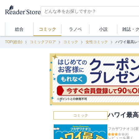
総合
コミック
ラノベ
小説
雑誌・
TOP(総合)
コミックフロア
コミック
女性コミック
ハワイ最高レ
ハワイ最高
コミック
フカザワナオコ(著
(
4
)
レビューを書く