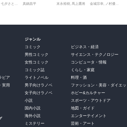
,
七夕さとり
,
転
,
Tea
真鍋昌平
末永裕樹
,
馬上鷹将
金城宗幸
,
ノ村優介
,
真
ジャンル
コミック
ビジネス・経済
男性コミック
サイエンス・テクノロジー
女性コミック
コンピュータ・情報
コミック誌
くらし・家庭
ラビア
ライトノベル
料理・酒
・実用
男子向けラノベ
ファッション・美容・ダイエッ
女子向けラノベ
ホビー&カルチャー
小説
スポーツ・アウトドア
国内小説
地図・ガイド
海外小説
エンターテイメント
グ
ミステリー
芸術・アート