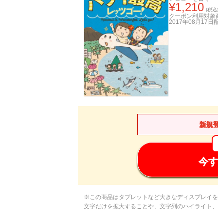
¥
1,210
(税込
クーポン利用対象
2017年08月17日
新規
今す
※この商品はタブレットなど大きなディスプレイを
文字だけを拡大することや、文字列のハイライト、