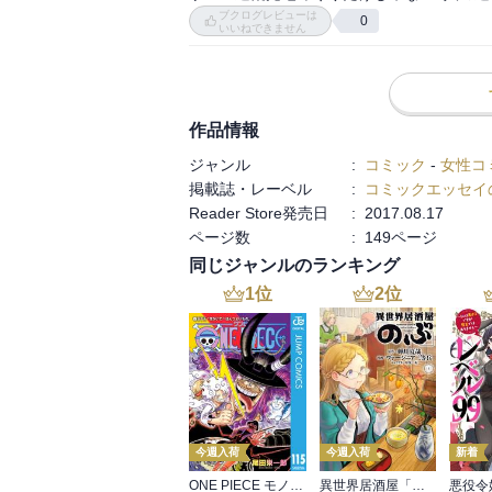
ブクログレビューは
0
いいねできません
作品情報
ジャンル
:
コミック
-
女性コ
掲載誌・レーベル
:
コミックエッセイ
Reader Store発売日
:
2017.08.17
ページ数
:
149ページ
同じジャンルのランキング
1
位
2
位
今週入荷
今週入荷
新着
ONE PIECE モノクロ版 115
異世界居酒屋「のぶ」(22)