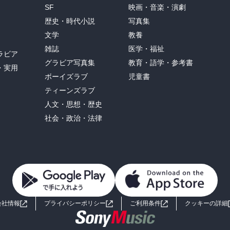
SF
映画・音楽・演劇
歴史・時代小説
写真集
文学
教養
雑誌
医学・福祉
ラビア
グラビア写真集
教育・語学・参考書
・実用
ボーイズラブ
児童書
ティーンズラブ
人文・思想・歴史
社会・政治・法律
会社情報
プライバシーポリシー
ご利用条件
クッキーの詳細