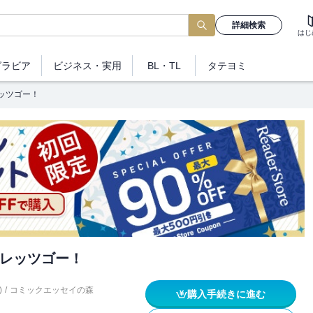
詳細検索
はじ
グラビア
ビジネス
・実用
BL・TL
タテヨミ
ッツゴー！
レッツゴー！
)
/
コミックエッセイの森
購入手続きに進む