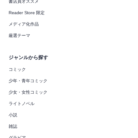
書店員オススメ
Reader Store 限定
メディア化作品
厳選テーマ
ジャンルから探す
コミック
少年・青年コミック
少女・女性コミック
ライトノベル
小説
雑誌
グラビア