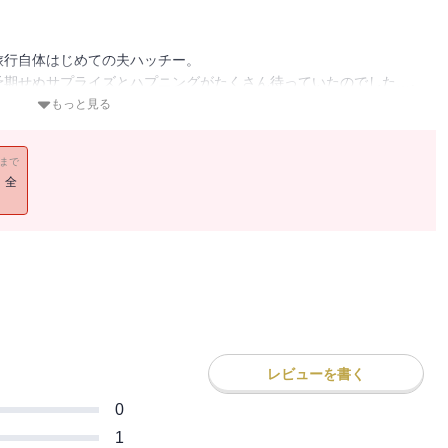
旅行自体はじめての夫ハッチー。
予期せぬサプライズとハプニングがたくさん待っていたのでした…。
コ、旦那ハッチーと念願の新婚＆ハワイ旅行に！
もっと見る
す☆
11まで
！全
レビューを書く
0
1