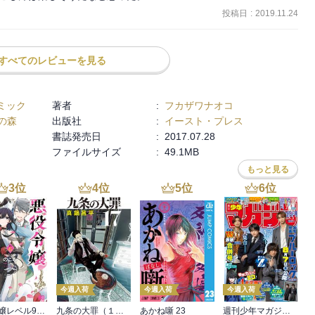
投稿日
:
2019.11.24
すべてのレビューを見る
ミック
著者
:
フカザワナオコ
の森
出版社
:
イースト・プレス
書誌発売日
:
2017.07.28
ファイルサイズ
:
49.1MB
もっと見る
3
位
4
位
5
位
6
位
今週入荷
今週入荷
今週入荷
悪役令嬢レベル99 ～私は裏ボスですが魔王ではありません～ その６
九条の大罪（１７）
あかね噺 23
週刊少年マガジン 2026年36・37号[2026年8月5日発売]