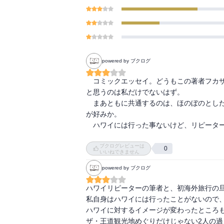
powered by ブクログ
　コミックエッセイ。どうもこの著者フカ
と思うのは私だけでないはず。

　まあともに共通するのは、ほのぼのとし
が好みか。

　ハワイには行った事ないけど、リピーター
ブクログレビューは
0
いいねできません
powered by ブクログ
ハワイリピーターの筆者と、初海外旅行の旦
私自身はハワイには行ったことがないので、
ハワイに対するイメージが変わったところも
ザ・王道観光地めぐりだけじゃない2人の