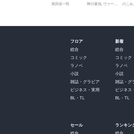
尾田栄一郎
蝉川夏哉
,
ヴァージニア二等兵
のこみ
フロア
新着
総合
総合
コミック
コミック
ラノベ
ラノベ
小説
小説
雑誌・グラビア
雑誌・グ
ビジネス・実用
ビジネス
BL・TL
BL・TL
セール
ランキン
総合
総合