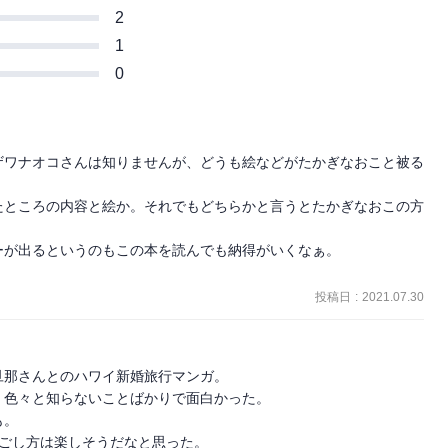
2
1
0
ザワナオコさんは知りませんが、どうも絵などがたかぎなおこと被る
たところの内容と絵か。それでもどちらかと言うとたかぎなおこの方
が出るというのもこの本を読んでも納得がいくなぁ。

投稿日
:
2021.07.30
那さんとのハワイ新婚旅行マンガ。

色々と知らないことばかりで面白かった。

。

過ごし方は楽しそうだなと思った。