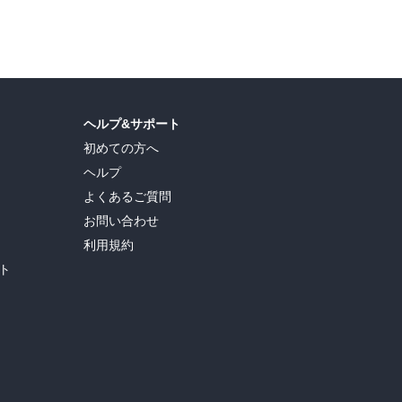
島ヒロ
,
宮島礼吏
,
新川直司
,
久世蘭
,
田中ドリル
,
御手元
,
吉河美希
,
鈴木央
,
ヒロユキ
,
ヘルプ&サポート
初めての方へ
ヘルプ
よくあるご質問
お問い合わせ
利用規約
ト