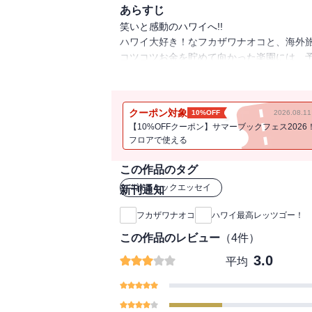
あらすじ
笑いと感動のハワイへ!!
ハワイ大好き！なフカザワナオコと、海外
コツコツお金を貯めて向かった楽園には、
「おひとりさま」シリーズのフカザワナオ
楽しいオールカラー・コミックエッセイで
クーポン対象
10%OFF
2026.08.
【10%OFFクーポン】サマーブックフェス2026
フロアで使える
この作品のタグ
#
旅コミックエッセイ
新刊通知
フカザワナオコ
ハワイ最高レッツゴー！
この作品のレビュー
（
4
件）
3.0
平均