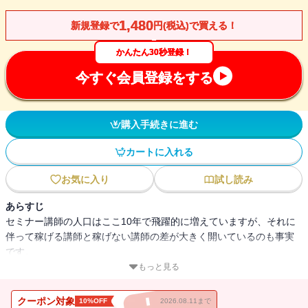
1,480
新規登録で
円(税込)で買える！
かんたん30秒登録！
今すぐ会員登録をする
購入手続きに進む
カートに入れる
お気に入り
試し読み
あらすじ
セミナー講師の人口はここ10年で飛躍的に増えていますが、それに
伴って稼げる講師と稼げない講師の差が大きく開いているのも事実
です。
稼げる講師と稼げない講師を分ける最も大きな要素は、受講生がき
もっと見る
ちんと成果を出せるセミナーを提供しているか、していないかの違
いです。
クーポン対象
10%OFF
2026.08.11まで