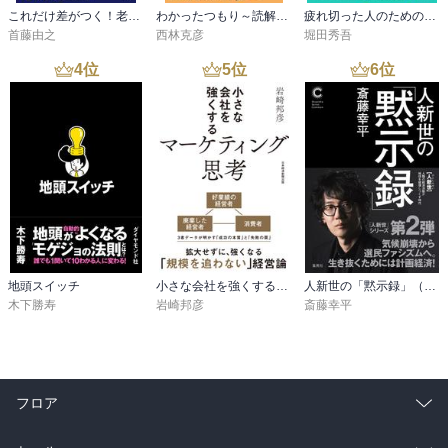
これだけ差がつく！老後のお金 55歳から15年で2500万円をつくる
わかったつもり～読解力がつかない本当の原因～
疲れ切った人のための勉強法
首藤由之
西林克彦
堀田秀吾
4
位
5
位
6
位
地頭スイッチ
小さな会社を強くするマーケティング思考
人新世の「黙示録」（集英社シリーズ・コモン）
木下勝寿
岩崎邦彦
斎藤幸平
フロア