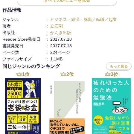
すべてのレビューを見る
その通りだと思いました。

作品情報
人に言葉で伝える事がますます大切になって来ている立場になって
ジャンル
:
ビジネス・経済
-
就職／転職／起業
いるので、この本の考え方を活かして人生をより楽しい物に変えて
著者
:
立石剛
行きます。

出版社
:
かんき出版
Reader Store発売日
:
2017.07.18
伝えるって楽しい！

書誌発売日
:
2017.07.18
ページ数
:
224ページ
ファイルサイズ
:
1.1MB
同じジャンルのランキング
もっと見る
1
位
2
位
3
位