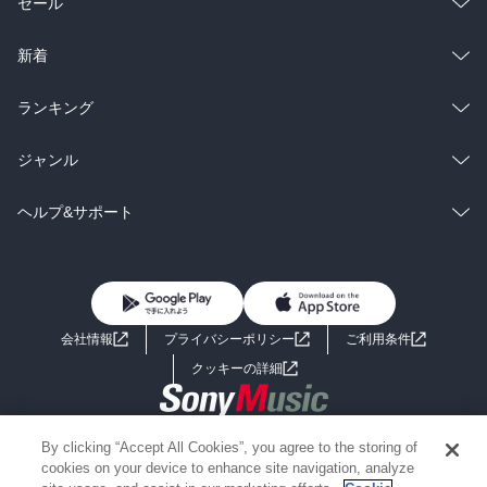
総合
コミック
セール
ラノベ
小説
総合
コミック
新着
雑誌・グラビア
ビジネス・実用
ラノベ
小説
総合
コミック
ランキング
BL・TL
雑誌・グラビア
ビジネス・実用
ラノベ
小説
総合
コミック
ジャンル
BL・TL
雑誌・グラビア
ビジネス・実用
ラノベ
小説
コミック
男性コミック
ヘルプ&サポート
BL・TL
雑誌・グラビア
ビジネス・実用
女性コミック
コミック誌
初めての方へ
ヘルプ
BL・TL
ライトノベル
男子向けラノベ
よくあるご質問
お問い合わせ
会社情報
プライバシーポリシー
ご利用条件
女子向けラノベ
小説
利用規約
クッキーの詳細
国内小説
海外小説
Copyright 2017 - 2026 Sony Music Entertainment(Japan) Inc.
By clicking “Accept All Cookies”, you agree to the storing of
ミステリー
SF
Information on the site is for the Japan domestic market only
cookies on your device to enhance site navigation, analyze
powered by