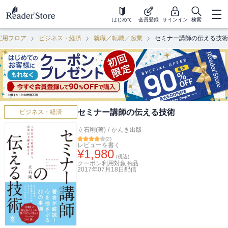
はじめて
会員登録
サインイン
検索
実用フロア
ビジネス・経済
就職／転職／起業
セミナー講師の伝える技術
セミナー講師の伝える技術
ビジネス・経済
立石剛(著)
/
かんき出版
(
2
)
レビューを書く
¥
1,980
(税込)
クーポン利用対象商品
2017年07月18日
配信