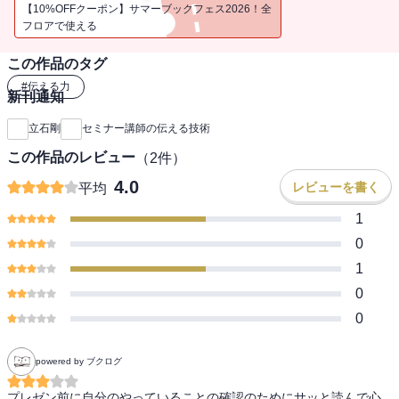
こう聞くと、「もっと専門的で高度な知識を教えなければ」「テー
【10%OFFクーポン】サマーブックフェス2026！全
マを変えたほうがいいのではないか」と考えるかもしれませんが、
フロアで使える
それは違います。
この作品のタグ
では、何を変えなければいけないのか? それは伝え方です。伝え方を
少し変えるだけで、受講生が成果を出せるようになるため、満足度
#
伝える力
新刊通知
が飛躍的に高まり、あなたは稼げる講師になることができるので
す。
立石剛
セミナー講師の伝える技術
セミナー講師という仕事は、たんに自分の持つノウハウを教えるこ
この作品のレビュー
（
2
件）
とだけではありません。受講生に自身の伝えたノウハウを実践して
もらい、成果を出してもらうことです。
4.0
レビューを書く
平均
そのために大切なのが「受講生が成果を出せる伝え方」なのです。
1
これを身につけることができれば、どんな人でも講師として稼ぎ続
けることができます。
0
本書では、講師初心者や未経験者を含む1400人以上の人にセミナー
1
のつくり方や集客のしかたなどを指導してきた、セミナー講師養成
0
の第一人者である著者が、講師の生命線とも言える「伝え方」に関
0
するさまざまなノウハウを解説します。
powered by ブクログ
プレゼン前に自分のやっていることの確認のためにサッと読んで心