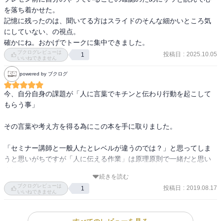
を落ち着かせた。

記憶に残ったのは、聞いてる方はスライドのそんな細かいところ気
にしていない、の視点。

確かにね。おかげでトークに集中できました。
ブクログレビューは
投稿日
:
2025.10.05
1
いいねできません
powered by ブクログ
今、自分自身の課題が「人に言葉でキチンと伝わり行動を起こして
もらう事」

その言葉や考え方を得る為にこの本を手に取りました。

「セミナー講師と一般人たとレベルが違うのでは？」と思ってしま
うと思いがちですが「人に伝える作業」は原理原則で一緒だと思い
ました。

続きを読む
ブクログレビューは
投稿日
:
2019.08.17
1
＊信頼、論理、感情の３つが揃った時に「話は強い説得力」を持
いいねできません
ち、相手を動かす事が出来る
