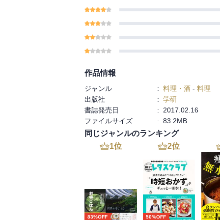
作品情報
ジャンル
:
料理・酒
-
料理
出版社
:
学研
書誌発売日
:
2017.02.16
ファイルサイズ
:
83.2MB
同じジャンルのランキング
1
位
2
位
83%OFF
50%OFF