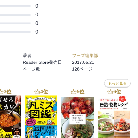
0
0
0
0
著者
:
フーズ編集部
Reader Store発売日
:
2017.06.21
ページ数
:
128ページ
もっと見る
3
位
4
位
5
位
6
位