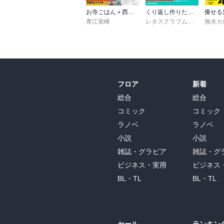
お寺ごはん＋西洋お寺ごはん 【2冊合本版】
くり返し作りたいベストシリーズ vol.19 くり返し作りたい「時短おかず」がギュッと一冊に！
痩せる
青江覚峰
レタスクラブムック編集部
無水カ
フロア
新着
総合
総合
コミック
コミック
ラノベ
ラノベ
小説
小説
雑誌・グラビア
雑誌・グ
ビジネス・実用
ビジネス
BL・TL
BL・TL