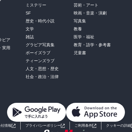
グ
ミステリー
芸術・アート
SF
映画・音楽・演劇
歴史・時代小説
写真集
文学
教養
雑誌
医学・福祉
ラビア
グラビア写真集
教育・語学・参考書
・実用
ボーイズラブ
児童書
ティーンズラブ
人文・思想・歴史
社会・政治・法律
会社情報
プライバシーポリシー
ご利用条件
クッキーの詳細