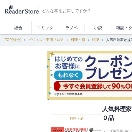
総合
コミック
ラノベ
小説
雑誌・
TOP(総合)
ビジネス・実用フロア
料理・酒
料理
人気料理家が提
人気料理家
０品
料理・酒
フーズ編集部(編)
/