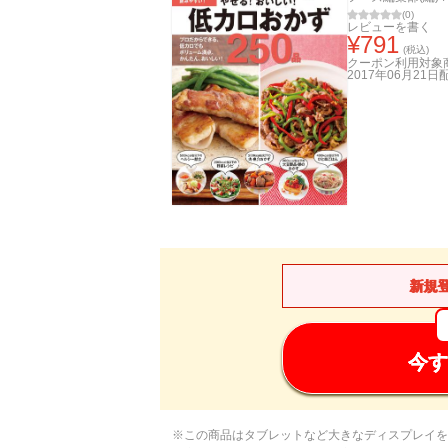
(
0
)
レビューを書く
¥
791
(税込)
クーポン利用対象
2017年06月21日
新規
今す
※この商品はタブレットなど大きなディスプレイを