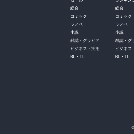
セール
ランキン
総合
総合
コミック
コミック
ラノベ
ラノベ
小説
小説
雑誌・グラビア
雑誌・グ
ビジネス・実用
ビジネス
BL・TL
BL・TL