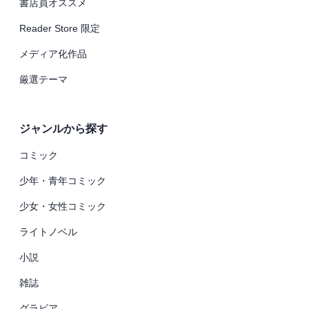
書店員オススメ
Reader Store 限定
メディア化作品
厳選テーマ
ジャンルから探す
コミック
少年・青年コミック
少女・女性コミック
ライトノベル
小説
雑誌
グラビア