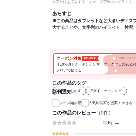
文字だけを拡大することや、文字列のハイライト、
あらすじ
※この商品はタブレットなど大きいディス
大することや、文字列のハイライト、検索
ダイエットの近道はなんといっても食事。
いしくなくては続かない。そこで、ダイエ
リーおかずを紹介する。
クーポン対象
10%OFF
2026.08.
【10%OFFクーポン】サマーブックフェス2026
フロアで使える
この作品のタグ
#
惣菜・おかず
#
ダイエットレシピ
新刊通知
フーズ編集部
人気料理家が提案！やせる！
この作品のレビュー
（
0
件）
--
平均