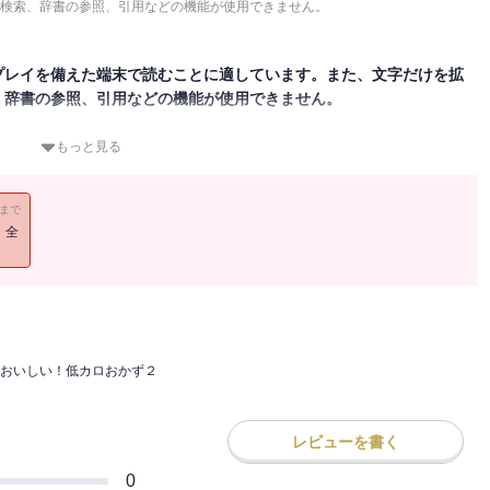
検索、辞書の参照、引用などの機能が使用できません。
プレイを備えた端末で読むことに適しています。また、文字だけを拡
、辞書の参照、引用などの機能が使用できません。
王道はカロリーを控えめにすること。とはいえ、時間がかかったりお
もっと見る
ットしたい人のために、人気料理家のおいしくて簡単に作れる低カロ
11まで
！全
おいしい！低カロおかず２
レビューを書く
0