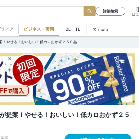
詳細検索
はじ
グラビア
ビジネス
・実用
BL・TL
タテヨミ
案！やせる！おいしい！低カロおかず２５０品
が提案！やせる！おいしい！低カロおかず２５
学研