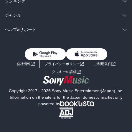
ラノベ
小説
総合
コミック
ランキング
BL・TL
雑誌・グラビア
ビジネス・実用
ラノベ
小説
総合
コミック
ジャンル
BL・TL
雑誌・グラビア
ビジネス・実用
ラノベ
小説
コミック
男性コミック
ヘルプ&サポート
BL・TL
雑誌・グラビア
ビジネス・実用
女性コミック
コミック誌
初めての方へ
ヘルプ
BL・TL
ライトノベル
男子向けラノベ
よくあるご質問
お問い合わせ
会社情報
プライバシーポリシー
ご利用条件
女子向けラノベ
小説
利用規約
クッキーの詳細
国内小説
海外小説
Copyright 2017 - 2026 Sony Music Entertainment(Japan) Inc.
ミステリー
SF
Information on the site is for the Japan domestic market only
powered by
歴史・時代小説
文学
雑誌
グラビア写真集