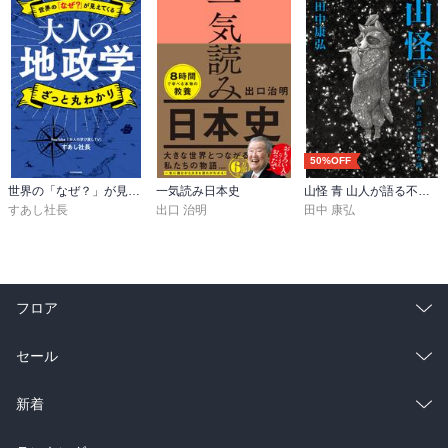
50%OFF
世界の「なぜ？」が見えてくる 大人の地政学 ざっと丸わかり
一気読み日本史
山怪 青 山人が語る不思議な話
すあし社長
出口 治明
田中 康弘
フロア
総合
コミック
セール
ラノベ
小説
総合
コミック
新着
雑誌・グラビア
ビジネス・実用