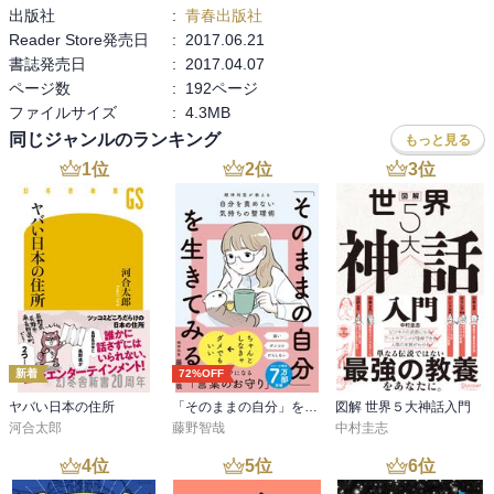
出版社
:
青春出版社
Reader Store発売日
:
2017.06.21
書誌発売日
:
2017.04.07
ページ数
:
192ページ
ファイルサイズ
:
4.3MB
同じジャンルのランキング
もっと見る
1
位
2
位
3
位
新着
72%OFF
ヤバい日本の住所
「そのままの自分」を生きてみる 精神科医が教える自分を責めない気持ちの整理術 (特装版)
図解 世界５大神話入門
河合太郎
藤野智哉
中村圭志
4
位
5
位
6
位