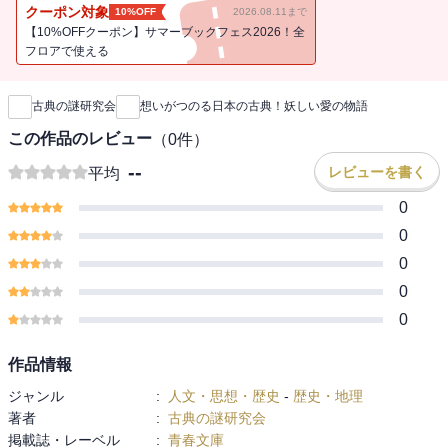
クーポン対象
10%OFF
2026.08.11まで
【10%OFFクーポン】サマーブックフェス2026！全
フロアで使える
新刊通知
古典の謎研究会
想いがつのる日本の古典！妖しい愛の物語
この作品のレビュー
（
0
件）
--
レビューを書く
平均
0
0
0
0
0
作品情報
ジャンル
:
人文・思想・歴史
-
歴史・地理
著者
:
古典の謎研究会
掲載誌・レーベル
:
青春文庫