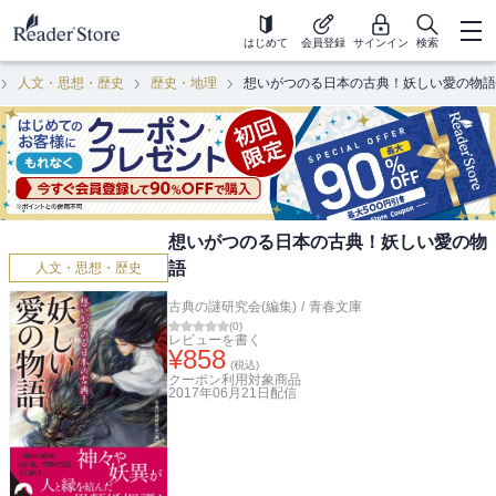
はじめて
会員登録
サインイン
検索
人文・思想・歴史
歴史・地理
想いがつのる日本の古典！妖しい愛の物語
想いがつのる日本の古典！妖しい愛の物
語
人文・思想・歴史
古典の謎研究会(編集)
/
青春文庫
(
0
)
レビューを書く
¥
858
(税込)
クーポン利用対象商品
2017年06月21日
配信