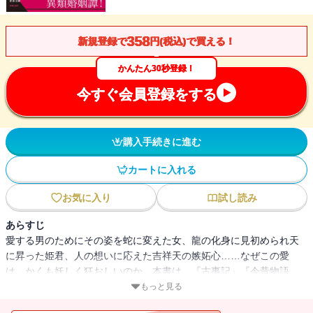
358
新規登録で
円(税込)で買える！
かんたん30秒登録！
今すぐ会員登録をする
購入手続きに進む
カートに入れる
お気に入り
試し読み
あらすじ
愛する男のためにその姿を蛇に変えた女、龍の化身に見初められ天
に昇った姫君、人の想いに応えた吉祥天の嫉妬心……なぜこの愛
は、かくも妖しく狂おしいのか。本書は、『古事記』『今昔物語
集』『日本霊異記』など、日本の古典を彩った、神々や妖異が人と
もっと見る
縁を結んだ21の物語を紹介します。