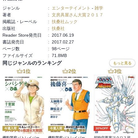
あらゆる新商品の中から選ばれた最高の逸品を「大賞」として発表!
ジャンル
:
エンターテイメント
-
雑学
さらに「コスパ賞」「デザイン賞」「機能賞」「アイデア賞」も発
著者
:
文房具屋さん大賞２０１７
表します。
掲載誌・レーベル
:
扶桑社ムック
●審査員が選んだオンリー1アイテムを「審査員特別賞」として発表!
出版社
:
扶桑社
そして、人気メディア&ブロガーが選んだいち押しアイテムを「メデ
Reader Store発売日
:
2017.06.19
ィア&ブロガー賞」 として紹介! こちらも要チェック!
書誌発売日
:
2017.02.27
●ほか、文房具企画も充実!
ページ数
:
98ページ
▽欲しいものが絶対みつかる! 【入賞文房具BEST100】
ファイルサイズ
:
71.8MB
▽文具王・高畑正幸が指南する「文房具の楽しみ方講座」
同じジャンルのランキング
もっと見る
▽マニアが絶賛するアイテムは?～「裏」文房具屋さん大賞～
▽聞けばもっと好きになる「文房具名言集」
1
位
2
位
3
位
▽人気マンガ『文具少女ののの』の世界
▽文具芸人だいたひかる&文具プランナー福島槙子が推薦「主婦御用
達文具」
▽読む、行く、体験する「究めろ、文具道! 」……etc.
◆審査店一覧(※五十音順)
石丸文行堂、コーチャンフォー、TSUTAYA、つばめや、
東急ハンズ、ナガサワ文具センター、丸善ジュンク堂書店、
マルノウチリーディングスタイル、有隣堂、ロフト
今週入荷
今週入荷
30%OFF
機動警察パトレイバー シバシゲオぴあ
機動警察パトレイバー 後藤喜一ぴあ
超時空要塞マクロス超百科