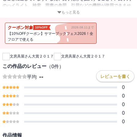
のハイライト、検索、辞書の参照、引用などの機能が使用できませ
ん。
もっと見る
●内容紹介 2013年にスタートし、今年で5回目を迎え、
クーポン対象
10%OFF
2026.08.11まで
ファンの注目度が毎年高まっている「文房具屋さん大賞」。
【10%OFFクーポン】サマーブックフェス2026！全
有名文房具店10社から、“文房具のプロ”である売り場の店員さんを審
フロアで使える
新刊通知
査員として迎え、彼らが「自腹でも買いたい! 」という文具を厳正に
審査。
文房具屋さん大賞２０１７
文房具屋さん大賞２０１７
その“現場の声”をもとに、最高の逸品を決めるのが「文房具屋さん大
賞」です。
この作品のレビュー
（
0
件）
本書では、新商品のなかからもっともすぐれた商品である「大賞」
--
レビューを書く
平均
を決定。
さらに「コスパ賞」「デザイン賞」「機能賞」「アイデア賞」を設
0
け発表します。
0
注目の新商品がズラリと並ぶなか、誰よりも真剣に文房具と向き合
0
う「文房具屋さん」が認めたアイテムはいったいなんなのか……?
0
ぜひ、本書で結果をご確認ください!
0
【内容】
●2017の「大賞」を発表!
作品情報