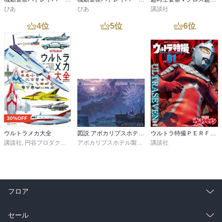
ぴあ
ぴあ
講談社
4
位
5
位
6
位
30%OFF
ウルトラメカ大全
図説 アポカリプスホテル運営記録
ウルトラ特撮ＰＥＲＦＥＣＴ ＭＯＯＫ ｖｏｌ．１ ウルトラセブン
講談社
,
円谷プロダクション
アポカリプスホテル製作委員会
講談社
フロア
総合
コミック
セール