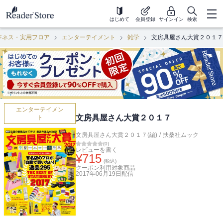
はじめて
会員登録
サインイン
検索
ジネス・実用フロア
エンターテイメント
雑学
文房具屋さん大賞２０１７
エンターテイメン
文房具屋さん大賞２０１７
ト
文房具屋さん大賞２０１７(編)
/
扶桑社ムック
(
0
)
レビューを書く
¥
715
(税込)
クーポン利用対象商品
2017年06月19日
配信