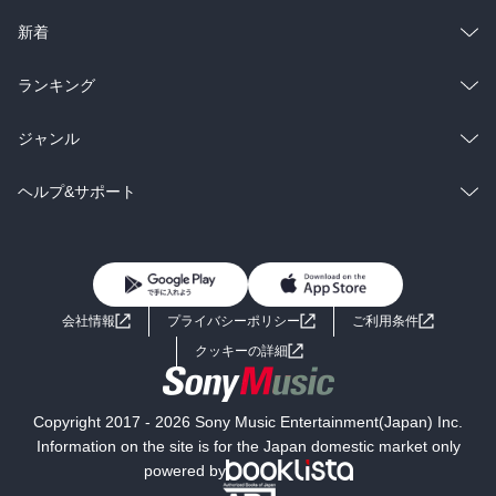
ある。

ラノベ
小説
総合
コミック
新着
本書にはカウボーイの仕事が仔細に描かれ、

雑誌・グラビア
ビジネス・実用
ラノベ
小説
総合
コミック
ランキング
彼らは常に先々を見据えて今を動く。

その際限のない作業の繰り返しをもろともしない、

BL・TL
雑誌・グラビア
ビジネス・実用
その強靭さは「自然」という強敵を相手にしているから

ラノベ
小説
総合
コミック
ジャンル
こそ培われた。

ゆえに、職業人として、誇りある人間として、

BL・TL
雑誌・グラビア
ビジネス・実用
ラノベ
小説
コミック
男性コミック
ヘルプ&サポート
北アメリカの大地で現在でも根を張り生き続けている。

カウボーイの「今」を活写した出色のルポルタージュ。

BL・TL
雑誌・グラビア
ビジネス・実用
女性コミック
コミック誌
初めての方へ
ヘルプ
働くことについて深く考えさせられる一冊。
BL・TL
ライトノベル
男子向けラノベ
よくあるご質問
お問い合わせ
会社情報
プライバシーポリシー
ご利用条件
女子向けラノベ
小説
利用規約
クッキーの詳細
国内小説
海外小説
Copyright 2017 - 2026 Sony Music Entertainment(Japan) Inc.
ミステリー
SF
Information on the site is for the Japan domestic market only
powered by
歴史・時代小説
文学