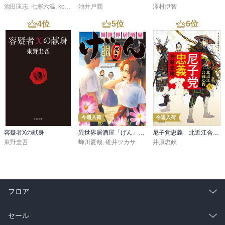
池田匡志
,
七寒六温
,
konoko58
池井戸潤
,
村崎キコ
澤村伊智
今日でも間違いなくアメリカの象徴であるが、

決して牧歌的なものではなく、西部劇や映画等

4
位
5
位
6
位
で描かれるノスタルジックなロマンさもない。

彼らの作業着であるブーツにテンガロンハットやベスト、ジーンズ
のブーツカットもカウボーイが馬を操る上で

アクシデントを防ぎ、実用的であるからに他ならない。

今に伝わる意匠や機能性は日々の営為の中で改良され、

付加されていった。

20年来、抱き続けたカウボーイへの憧れにケリをつける

今週入荷
今週入荷
べく挑んだ80日間。

来る日も来る日も牛・馬・羊に接し、未知の労働に

容疑者Xの献身
異世界居酒屋「げん」三杯目
尼子党忠義 北近江合戦心得〈八〉
東野圭吾
蝉川夏哉
,
碓井ツカサ
井原忠政
面食らい、衝撃も受け、時に己の無力さに無念の涙を

流す。その一方で、日の出ともに起き、日没ともに眠る

単調な生活の中に、とんと忘れていた無心になって

働くことの喜びを見い出していく。

タフな仕事にもまれる中で、カウボーイの仲間たちからも

フロア
次第に認められ、交わす言葉は決して多くはないが、

五感を通じて友情と絆の芽生えをしっかと感じる。

総合
コミック
セール
誇り高き屈強なカウボーイたちに受け入れられた瞬間で
