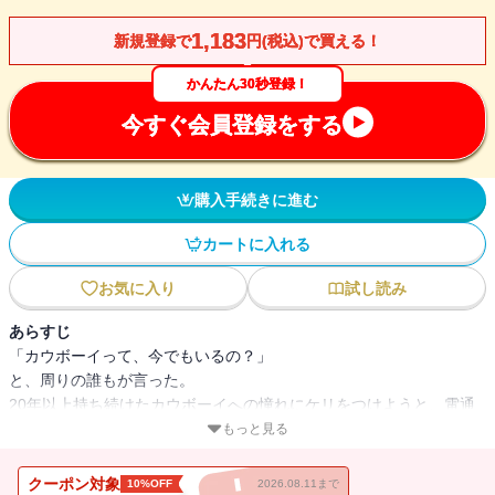
1,183
新規登録で
円(税込)で買える！
かんたん30秒登録！
今すぐ会員登録をする
購入手続きに進む
カートに入れる
お気に入り
試し読み
あらすじ
「カウボーイって、今でもいるの？」
と、周りの誰もが言った。
20年以上持ち続けたカウボーイへの憧れにケリをつけようと、電通
コピーライターの職を捨て、僕はカナダの牧場に立った。そして、
もっと見る
あまりの広大さに息をのんだ――。
そこに生きるカウボーイたちとの仕事を通して、人としての「在り
クーポン対象
10%OFF
2026.08.11まで