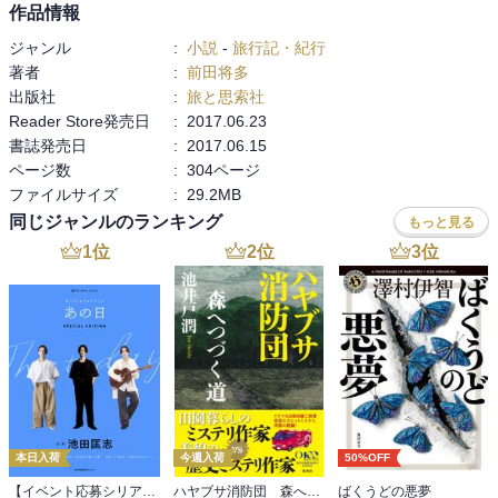
作品情報
「カウボーイを理解せずして、北米の歴史・

ジャンル
:
小説
-
旅行記・紀行
文化・人間を語ることなどできない」という

著者
:
前田将多
信念の元、カナダ中西部・サスカチュワン州

出版社
:
旅と思索社
にある広大な牧場にひとり立つ。はるか昔、

Reader Store発売日
:
2017.06.23
CMで耳にした「ロンサムカウボーイ」を

書誌発売日
:
2017.06.15
想起す。本書は、汗と泥と牛糞にまみれた

ページ数
:
304ページ
80日間の冒険記であり挑戦記である。

ファイルサイズ
:
29.2MB
同じジャンルのランキング
もっと見る
では、カウボーイとはいったい何をして

暮らしているのか…、素直な疑問がもたげる。

1
位
2
位
3
位
広大な牧場で食肉牛を育てているのがカウボーイ。

ブランディング(=焼印捺し:仔牛に焼きゴテで

牧場の印を付ける作業)をし、脱走した牛を

捕獲したり牛の群れを追い立て集めるために

馬に乗り、外敵のコヨーテには猟銃で

立ち向かい地平線まで続かんばかりの牧草地

ではトラクターも使う。それに加え、道具の

本日入荷
今週入荷
50%OFF
修繕や労働環境整備もすべて自分たちで行なう。

【イベント応募シリアルコード付】池田匡志出演・オーディオフォトブック「あの日」SPECIAL EDITION（音声／動画付）
ハヤブサ消防団 森へつづく道
ばくうどの悪夢