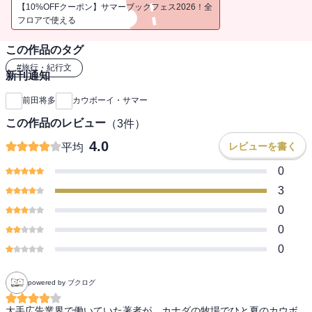
方」を見つめる、冒険の夏。
【10%OFFクーポン】サマーブックフェス2026！全
フロアで使える
この作品のタグ
#
旅行・紀行文
新刊通知
前田将多
カウボーイ・サマー
この作品のレビュー
（
3
件）
4.0
レビューを書く
平均
0
3
0
0
0
powered by ブクログ
大手広告業界で働いていた著者が、カナダの牧場でひと夏のカウボ