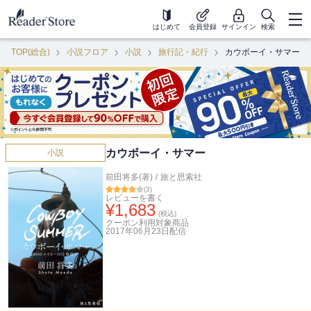
はじめて
会員登録
サインイン
検索
TOP(総合)
小説フロア
小説
旅行記・紀行
カウボーイ・サマー
カウボーイ・サマー
小説
前田将多(著)
/
旅と思索社
(
3
)
レビューを書く
¥
1,683
(税込)
クーポン利用対象商品
2017年06月23日
配信