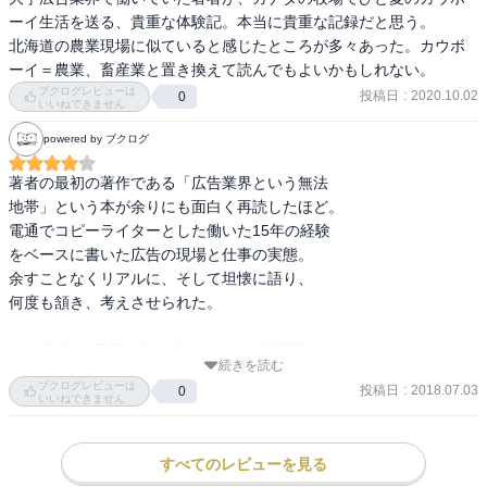
ーイ生活を送る、貴重な体験記。本当に貴重な記録だと思う。

北海道の農業現場に似ていると感じたところが多々あった。カウボ
ーイ＝農業、畜産業と置き換えて読んでもよいかもしれない。
ブクログレビューは
投稿日
:
2020.10.02
0
いいねできません
powered by ブクログ
著者の最初の著作である「広告業界という無法

地帯」という本が余りにも面白く再読したほど。

電通でコピーライターとした働いた15年の経験

をベースに書いた広告の現場と仕事の実態。

余すことなくリアルに、そして坦懐に語り、

何度も頷き、考えさせられた。

その著者の2冊目が何と「カウボーイ挑戦記」。

続きを読む
電通を退社して真っ先にしたかったことが

ブクログレビューは
投稿日
:
2018.07.03
0
カウボーイになることだったとは⁈

いいねできません
カウボーイの相棒である馬のいななきと鼻息の

荒さまで伝わってきそうな激しい意気込み。

すべてのレビューを見る
そんな流れで本書を手に取った。
