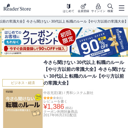
はじめて
会員登録
サインイン
検索
方以前の常識大全】今さら聞けない 30代以上 転職のルール【やり方以前の常識大全】
今さら聞けない 30代以上 転職のルール
【やり方以前の常識大全】今さら聞けな
い 30代以上 転職のルール【やり方以前
の常識大全】
ビジネス・経済
中谷充宏(著)
/
秀和システム新社
(
1
)
レビューを書く
¥
1,386
(税込)
クーポン利用対象商品
2017年06月23日
配信