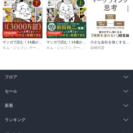
72%OFF
72%OFF
マンガで読む！14歳からのカーネギー「人を動かす」下
マンガで読む！14歳からのカーネギー「人を動かす」上
小さな会社を強くするマーケティング思考
キム・ジェフン
,
デール・カーネギー・東京・トレーニング
キム・ジェフン
,
デール・カーネギー・東京・トレーニング
岩崎邦彦
,
金光英実
フロア
総合
コミック
セール
ラノベ
小説
総合
コミック
新着
雑誌・グラビア
ビジネス・実用
ラノベ
小説
総合
コミック
ランキング
BL・TL
雑誌・グラビア
ビジネス・実用
ラノベ
小説