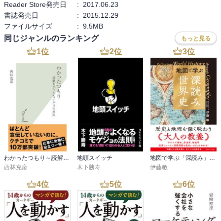
Reader Store発売日
:
2017.06.23
書誌発売日
:
2015.12.29
ファイルサイズ
:
9.5MB
同じジャンルのランキング
もっと見る
1
位
2
位
3
位
わかったつもり～読解力がつかない本当の原因～
地頭スイッチ
地図で学ぶ「深読み」世界史
西林克彦
木下勝寿
伊藤敏
4
位
5
位
6
位