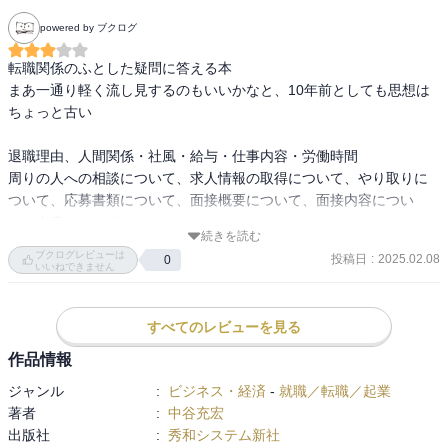
powered by ブクログ
転職関係のふとした疑問に答える本

まあ一通り軽く流し見するのもいいかなと、10年前としても思想は
ちょっと古い

退職理由、人間関係・社風・給与・仕事内容・労働時間

周りの人への相談について、求人情報の取得について、やり取りに
ついて、応募書類について、面接概要について、面接内容につい
て、内定について
続きを読む
ブクログレビューは
投稿日
:
2025.02.08
0
いいねできません
すべてのレビューを見る
作品情報
ジャンル
:
ビジネス・経済
-
就職／転職／起業
著者
:
中谷充宏
出版社
:
秀和システム新社