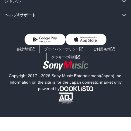
総合
コミック
ジャンル
BL・TL
雑誌・グラビア
ビジネス・実用
ラノベ
小説
コミック
男性コミック
ヘルプ&サポート
BL・TL
雑誌・グラビア
ビジネス・実用
女性コミック
コミック誌
初めての方へ
ヘルプ
BL・TL
ライトノベル
男子向けラノベ
よくあるご質問
お問い合わせ
会社情報
プライバシーポリシー
ご利用条件
女子向けラノベ
小説
利用規約
クッキーの詳細
国内小説
海外小説
Copyright 2017 - 2026 Sony Music Entertainment(Japan) Inc.
ミステリー
SF
Information on the site is for the Japan domestic market only
powered by
歴史・時代小説
文学
雑誌
グラビア写真集
ボーイズラブ
ティーンズラブ