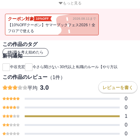
の人が大半です。本書は、30代40代になってはじめて転職する方向
もっと見る
けに、今さら人に聞くのは恥ずかしい転職の基本を解説しました。
求人情報はどこで入手するのか、応募書類は書留で送るべきかなど
クーポン対象
10%OFF
2026.08.11まで
基礎中の基礎で失敗しないためのポイント満載です！
【10%OFFクーポン】サマーブックフェス2026！全
フロアで使える
この作品のタグ
#
転職を考え始めたら
新刊通知
中谷充宏
今さら聞けない 30代以上 転職のルール【やり方以
この作品のレビュー
（
1
件）
3.0
レビューを書く
平均
0
0
1
0
0