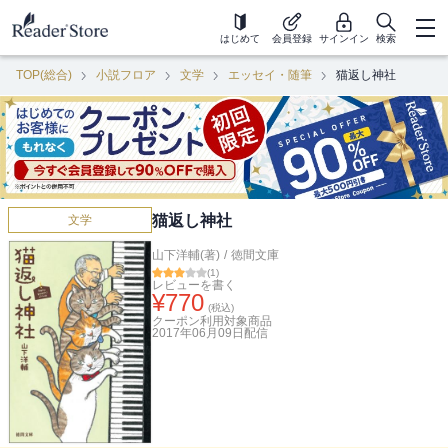
はじめて
会員登録
サインイン
検索
TOP(総合)
小説フロア
文学
エッセイ・随筆
猫返し神社
猫返し神社
文学
山下洋輔(著)
/
徳間文庫
(
1
)
レビューを書く
¥
770
(税込)
クーポン利用対象商品
2017年06月09日
配信