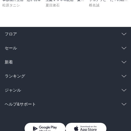
松原タニシ
夏目漱石
椎名誠
フロア
総合
コミック
セール
ラノベ
小説
総合
コミック
新着
雑誌・グラビア
ビジネス・実用
ラノベ
小説
総合
コミック
ランキング
BL・TL
雑誌・グラビア
ビジネス・実用
ラノベ
小説
総合
コミック
ジャンル
BL・TL
雑誌・グラビア
ビジネス・実用
ラノベ
小説
コミック
男性コミック
ヘルプ&サポート
BL・TL
雑誌・グラビア
ビジネス・実用
女性コミック
コミック誌
初めての方へ
ヘルプ
BL・TL
ライトノベル
男子向けラノベ