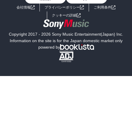
よくあるご質問
お問い合わせ
会社情報
プライバシーポリシー
ご利用条件
女子向けラノベ
小説
利用規約
クッキーの詳細
国内小説
海外小説
Copyright 2017 - 2026 Sony Music Entertainment(Japan) Inc.
ミステリー
SF
Information on the site is for the Japan domestic market only
powered by
歴史・時代小説
文学
雑誌
グラビア写真集
ボーイズラブ
ティーンズラブ
人文・思想・歴史
社会・政治・法律
ビジネス・経済
サイエンス・テクノロジー
コンピュータ・情報
くらし・家庭