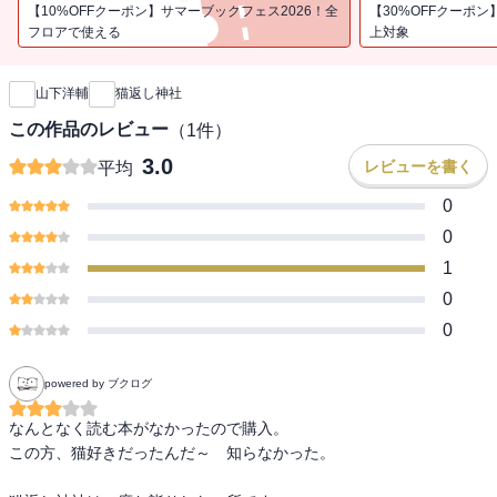
エピソードを写真満載でお届けします。
【10%OFFクーポン】サマーブックフェス2026！全
【30%OFFクーポン
フロアで使える
上対象
新刊通知
山下洋輔
猫返し神社
この作品のレビュー
（
1
件）
3.0
レビューを書く
平均
0
0
1
0
0
powered by ブクログ
なんとなく読む本がなかったので購入。

この方、猫好きだったんだ～　知らなかった。
