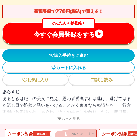
270
新規登録で
円(税込)で買える！
かんたん30秒登録！
今すぐ会員登録をする
購入手続きに進む
カートに入れる
お気に入り
試し読み
あらすじ
あるときは絶世の美女に見え、思わず愛撫すれば逃げ、逃げてはま
た流し目で艶然と誘いをかける。とかくままならぬ猫たち！ 行方
不明の放浪猫を探しあぐね、近くの神社にお参りしたら、翌日戻っ
てきた！ それが評判となり、ついに「猫返し神社」として猫好き
もっと見る
のあいだに名を馳せたのが、立川の阿豆佐味天(あずさみてん)神社。
そのいきさつをはじめ、ジャズ界の巨匠が翻弄される面白すぎる猫
クーポン対象
クーポン対象
10%OFF
2026.08.11まで
30%