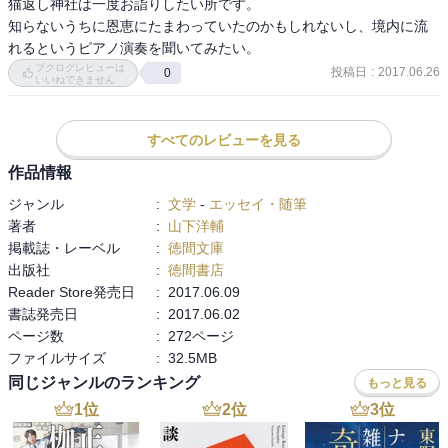
猫返し神社は一度お詣りしたい所です。

知らないうちに恩恵にたまわっていたのかもしれないし、境内に流
れるというピアノ演奏を聞いてみたい。
ブクログレビューは
投稿日
:
2017.06.26
0
いいねできません
すべてのレビューを見る
作品情報
ジャンル
:
文学
-
エッセイ・随筆
著者
:
山下洋輔
掲載誌・レーベル
:
徳間文庫
出版社
:
徳間書店
Reader Store発売日
:
2017.06.09
書誌発売日
:
2017.06.02
ページ数
:
272ページ
ファイルサイズ
:
32.5MB
同じジャンルのランキング
もっと見る
1
位
2
位
3
位