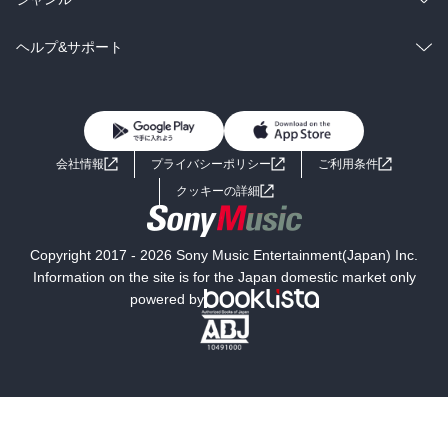
BL・TL
雑誌・グラビア
ビジネス・実用
ラノベ
小説
コミック
男性コミック
ヘルプ&サポート
BL・TL
雑誌・グラビア
ビジネス・実用
女性コミック
コミック誌
初めての方へ
ヘルプ
BL・TL
ライトノベル
男子向けラノベ
よくあるご質問
お問い合わせ
会社情報
プライバシーポリシー
ご利用条件
女子向けラノベ
小説
利用規約
クッキーの詳細
国内小説
海外小説
Copyright 2017 - 2026 Sony Music Entertainment(Japan) Inc.
ミステリー
SF
Information on the site is for the Japan domestic market only
powered by
歴史・時代小説
文学
雑誌
グラビア写真集
ボーイズラブ
ティーンズラブ