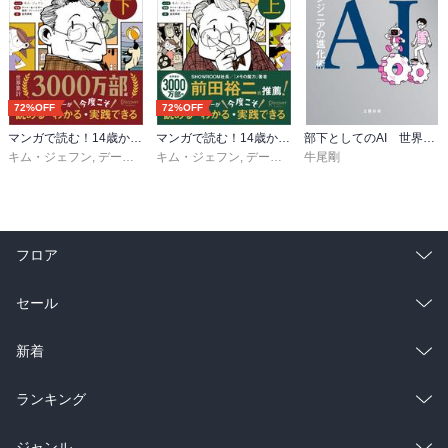
72%OFF
72%OFF
マンガで読む！14歳からのカーネギー「人を動かす」下
マンガで読む！14歳からのカーネギー「人を動かす」上
部下としてのAI 世界一流エンジニアの進化術
キム・ジェフン
,
デール・カーネギー・東京・トレーニング
キム・ジェフン
,
デール・カーネギー・東京・トレーニング
牛尾剛
,
金光英実
フロア
総合
コミック
セール
ラノベ
小説
総合
コミック
新着
雑誌・グラビア
ビジネス・実用
ラノベ
小説
総合
コミック
ランキング
BL・TL
雑誌・グラビア
ビジネス・実用
ラノベ
小説
総合
コミック
ジャンル