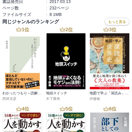
書誌発売日
:
2017.03.13
■著者 田脇 宗城
ページ数
:
232ページ
ファイルサイズ
:
8.1MB
同じジャンルのランキング
もっと見る
1
位
2
位
3
位
わかったつもり～読解力がつかない本当の原因～
地頭スイッチ
地図で学ぶ「深読み」世界史
西林克彦
木下勝寿
伊藤敏
4
位
5
位
6
位