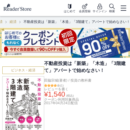
はじめて
会員登録
サインイン
検索
済
経済
不動産投資は「新築」「木造」「3階建て」アパートで始めなさい！
不動産投資は「新築」「木造」「3階建
て」アパートで始めなさい！
ビジネス・経済
田脇宗城(著者)
/
投資の教科書
(
1
)
レビューを書く
¥
1,540
(税込)
クーポン利用対象商品
2017年04月24日
配信