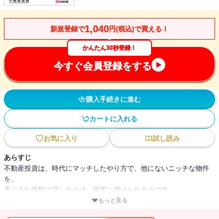
1,040
新規登録で
円(税込)で買える！
かんたん30秒登録！
今すぐ会員登録をする
購入手続きに進む
カートに入れる
お気に入り
試し読み
あらすじ
不動産投資は、時代にマッチしたやり方で、他にないニッチな物件
を、
手ごろな賃料で貸し出せば、確実に儲けられるのです。
年収５００万円のサラリーマンでもできる、失敗しない不動産投
もっと見る
資。