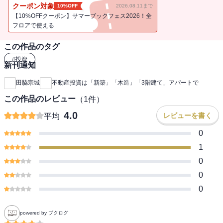
クーポン対象
10%OFF
2026.08.11まで
会社で働くすべてのビジネスパーソン必読！
【10%OFFクーポン】サマーブックフェス2026！全
全く新しい不動産投資を始めよう!
フロアで使える
この作品のタグ
本書はサラリーマンだからこその
#
投資
新刊通知
副業でも失敗しないアパート経営を確立した著者が、
成功の法則のすべてを大公開します。
田脇宗城
不動産投資は「新築」「木造」「3階建て」アパートで
この作品のレビュー
（
1
件）
新築・木造・３階建てアパート経営とは？
4.0
レビューを書く
平均
0
★木造だけどマンションのようなゴージャスな造り
☆木造なのでどんな土地にも建築可能
1
★３階建てゆえの建築基準で耐震性も抜群
0
☆他にない物件なので、家賃は高く空室リスクが低いetc.
0
0
投資家にはメリットが大きくても、
大手がなかなか参入してこないニッチな物件で、
着実に資産を増やす投資生活を始めてみよう！
powered by ブクログ