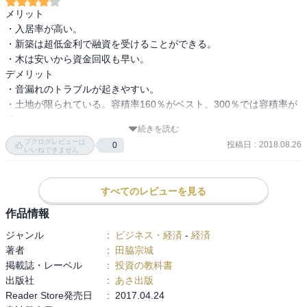
メリット

■目次
・入居率が高い。

・新築は超低金利で融資を受けることができる。

●１章 今や資産は本業プラスαで残すのが当たり前の時代
・木は安いから資金回収も早い。

・年収を問わず、お金に悩んでいる人は意外と多い
デメリット

・もうひとつの収入源を持つことが人生に安心感をもたらす
・音漏れのトラブルが起きやすい。

・今の時代、「何もしない」リスクの方が大きい
・土地が限られている。容積率160％がベスト。300％では容積率が
・不動産投資はもはやお金持ちだけがやるものではない
活かせない。

続きを読む
・銀行融資もサラリーマンには追い風
等々

ブクログレビューは
投稿日
:
2018.08.26
0
・サラリーマンは経営者よりも信用度が高い
いいねできません
・さまざまある不動産投資の選択肢
著者

㈱アメニティジョイハウス

すべてのレビューを見る
●２章 サラリーマン大家が失敗しやすい不動産投資の落とし穴
社長

作品情報
●３章 新築・木造・３階建てアパート経営、儲けのヒミツ
ポジショントークもあるかと思うが

ジャンル
:
ビジネス・経済
-
経済
分かりやすかった。
著者
:
田脇宗城
●４章 初心者でも安心な新築・木造・３階建てアパート経営の始め方
掲載誌・レーベル
:
投資の教科書
出版社
:
あさ出版
●５章 安定収入を手に入れたサラリーマン大家の成功事例
Reader Store発売日
:
2017.04.24