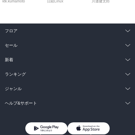
ktk.kumamoto
日経Linux
川邊健太郎
フロア
総合
コミック
セール
ラノベ
小説
総合
コミック
新着
雑誌・グラビア
ビジネス・実用
ラノベ
小説
総合
コミック
ランキング
BL・TL
雑誌・グラビア
ビジネス・実用
ラノベ
小説
総合
コミック
ジャンル
BL・TL
雑誌・グラビア
ビジネス・実用
ラノベ
小説
コミック
男性コミック
ヘルプ&サポート
BL・TL
雑誌・グラビア
ビジネス・実用
女性コミック
コミック誌
初めての方へ
ヘルプ
BL・TL
ライトノベル
男子向けラノベ
よくあるご質問
お問い合わせ