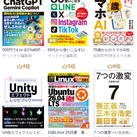
新着
新着
500円でわかるChatGPT・Gemini・Copilot
60代から使いこなすLINE・X・Instagram・TikTok
70歳からのスマホAI生活 話しかけるだけでパッと解決！
ゲットナビ編集部
ゲットナビ編集部
吉田昂平(埼玉スマホ教室)
4
位
5
位
6
位
Unityエフェクトレシピブック パーツを組み合わせて作れる
日経Linux 2026夏 最新版Ubuntu入門＆AI活用特集号
７つの激変―いかがわしい者たちが主役の「インターネット産業」３０年史