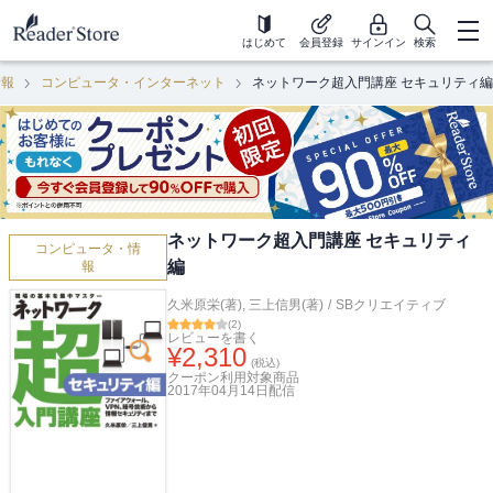
はじめて
会員登録
サインイン
検索
情報
コンピュータ・インターネット
ネットワーク超入門講座 セキュリティ編
ネットワーク超入門講座 セキュリティ
コンピュータ・情
編
報
久米原栄(著)
,
三上信男(著)
/
SBクリエイティブ
(
2
)
レビューを書く
¥
2,310
(税込)
クーポン利用対象商品
2017年04月14日
配信