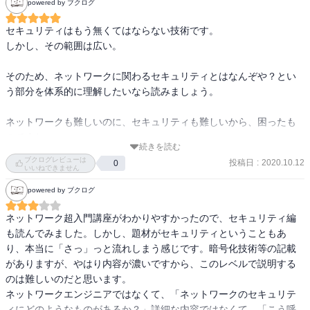
powered by ブクログ
セキュリティはもう無くてはならない技術です。

しかし、その範囲は広い。

そのため、ネットワークに関わるセキュリティとはなんぞや？とい
う部分を体系的に理解したいなら読みましょう。

ネットワークも難しいのに、セキュリティも難しいから、困ったも
のですね。
続きを読む
ブクログレビューは
投稿日
:
2020.10.12
0
いいねできません
powered by ブクログ
ネットワーク超入門講座がわかりやすかったので、セキュリティ編
も読んでみました。しかし、題材がセキュリティということもあ
り、本当に「さっ」っと流れしまう感じです。暗号化技術等の記載
がありますが、やはり内容が濃いですから、このレベルで説明する
のは難しいのだと思います。

ネットワークエンジニアではなくて、「ネットワークのセキュリテ
ィにどのようなものがあるか？」詳細な内容ではなくて、「こう呼