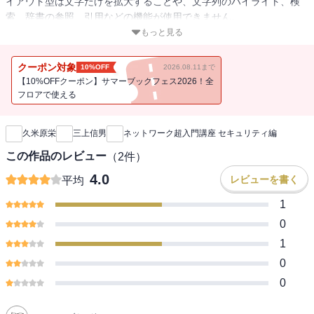
イアウト型は文字だけを拡大することや、文字列のハイライト、検
索、辞書の参照、引用などの機能が使用できません。
もっと見る
ファイアウォール、VPN、暗号技術から情報セキュリティまで、現
在の企業ネットワークに不可欠なセキュリティの基本知識を体系的
クーポン対象
10%OFF
2026.08.11まで
にやさしく解説します。とっつきにくいと思いがちなセキュリティ
【10%OFFクーポン】サマーブックフェス2026！全
の技術と考え方を図解でイメージできる、初心者必読の一冊です。
フロアで使える
新刊通知
久米原栄
三上信男
ネットワーク超入門講座 セキュリティ編
この作品のレビュー
（
2
件）
4.0
レビューを書く
平均
1
0
1
0
0