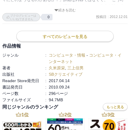
ばれるものがある」というものを理解すればいいという人が読む本
続きを読む
ですね。
ブクログレビューは
投稿日
:
2012.12.01
0
いいねできません
すべてのレビューを見る
作品情報
ジャンル
:
コンピュータ・情報
-
コンピュータ・イ
ンターネット
著者
:
久米原栄
,
三上信男
出版社
:
SBクリエイティブ
Reader Store発売日
:
2017.04.14
書誌発売日
:
2010.09.24
ページ数
:
296ページ
ファイルサイズ
:
94.7MB
同じジャンルのランキング
もっと見る
1
位
2
位
3
位