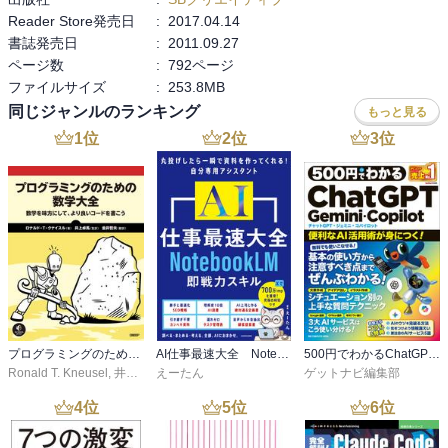
Reader Store発売日
:
2017.04.14
書誌発売日
:
2011.09.27
ページ数
:
792ページ
ファイルサイズ
:
253.8MB
同じジャンルのランキング
もっと見る
1
位
2
位
3
位
プログラミングのための数学大全
AI仕事最速大全 NotebookLM即戦力スキル
500円でわかるChatGPT・Gemini・Copilot
Ronald T. Kneusel
,
井上卓馬
えーたん
,
金井哲夫
ゲットナビ編集部
4
位
5
位
6
位