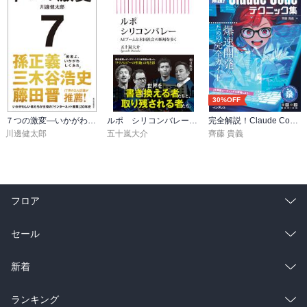
30%OFF
７つの激変―いかがわしい者たちが主役の「インターネット産業」３０年史
ルポ シリコンバレー AIブームと米国社会の断層を歩く
完全解説！Claude Codeテクニック集 爆速開発のための完全ガイド
川邊健太郎
五十嵐大介
齊藤 貴義
フロア
総合
コミック
セール
ラノベ
小説
総合
コミック
新着
雑誌・グラビア
ビジネス・実用
ラノベ
小説
総合
コミック
ランキング