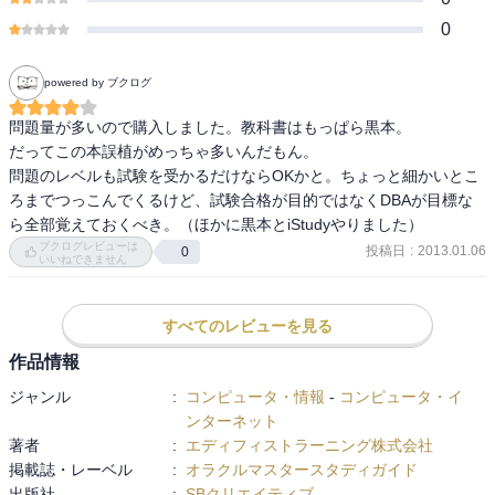
0
powered by ブクログ
問題量が多いので購入しました。教科書はもっぱら黒本。

だってこの本誤植がめっちゃ多いんだもん。

問題のレベルも試験を受かるだけならOKかと。ちょっと細かいとこ
ろまでつっこんでくるけど、試験合格が目的ではなくDBAが目標な
ら全部覚えておくべき。（ほかに黒本とiStudyやりました）
ブクログレビューは
投稿日
:
2013.01.06
0
いいねできません
すべてのレビューを見る
作品情報
ジャンル
:
コンピュータ・情報
-
コンピュータ・イ
ンターネット
著者
:
エディフィストラーニング株式会社
掲載誌・レーベル
:
オラクルマスタースタディガイド
出版社
:
SBクリエイティブ