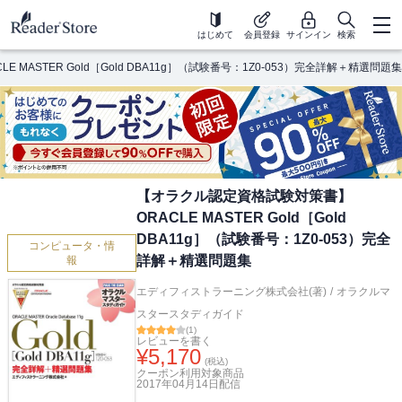
はじめて
会員登録
サインイン
検索
MASTER Gold［Gold DBA11g］（試験番号：1Z0-053）完全詳解＋精選問題集
【オラクル認定資格試験対策書】
ORACLE MASTER Gold［Gold
DBA11g］（試験番号：1Z0-053）完全
コンピュータ・情
詳解＋精選問題集
報
エディフィストラーニング株式会社(著)
/
オラクルマ
スタースタディガイド
(
1
)
レビューを書く
¥
5,170
(税込)
クーポン利用対象商品
2017年04月14日
配信