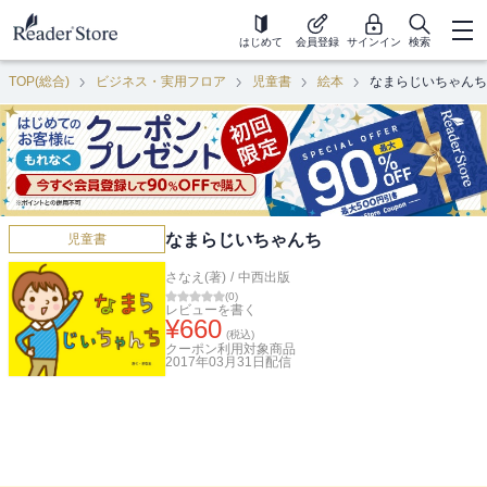
はじめて
会員登録
サインイン
検索
TOP(総合)
ビジネス・実用フロア
児童書
絵本
なまらじいちゃんち
なまらじいちゃんち
児童書
さなえ(著)
/
中西出版
(
0
)
レビューを書く
¥
660
(税込)
クーポン利用対象商品
2017年03月31日
配信