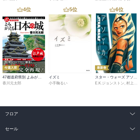
4
位
5
位
6
位
今週入荷
最新巻
47都道府県別 よみがえる日本の城
イズミ
スター・ウォーズ アソーカ 下
香川元太郎
小手鞠るい
E.K.ジョンストン
,
村上清幸
フロア
総合
コミック
セール