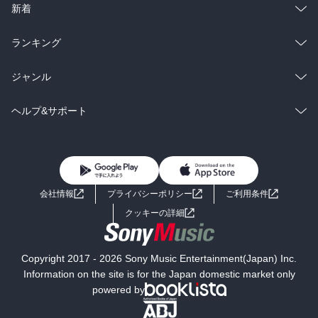
ラノベ
小説
総合
コミック
新着
雑誌・グラビア
ビジネス・実用
ラノベ
小説
総合
コミック
ランキング
BL・TL
雑誌・グラビア
ビジネス・実用
ラノベ
小説
総合
コミック
ジャンル
BL・TL
雑誌・グラビア
ビジネス・実用
ラノベ
小説
コミック
男性コミック
ヘルプ&サポート
BL・TL
雑誌・グラビア
ビジネス・実用
女性コミック
コミック誌
初めての方へ
ヘルプ
BL・TL
ライトノベル
男子向けラノベ
よくあるご質問
お問い合わせ
会社情報
プライバシーポリシー
ご利用条件
女子向けラノベ
小説
利用規約
クッキーの詳細
国内小説
海外小説
Copyright 2017 - 2026 Sony Music Entertainment(Japan) Inc.
ミステリー
SF
Information on the site is for the Japan domestic market only
powered by
歴史・時代小説
文学