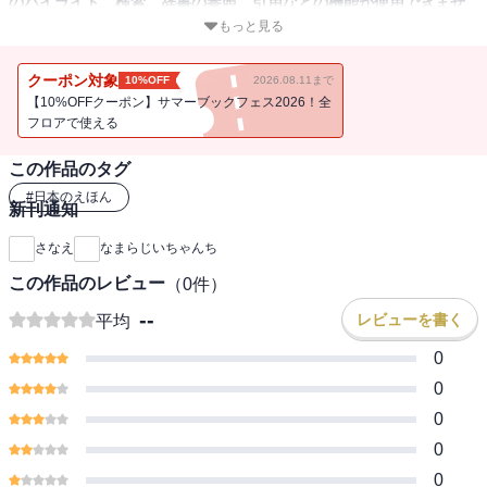
のハイライト、検索、辞書の参照、引用などの機能が使用できませ
ん。
もっと見る
冬休みにまさるくんは、札幌のおじいちゃんとおばあちゃんの家に
クーポン対象
10%OFF
2026.08.11まで
遊びにいきました。
【10%OFFクーポン】サマーブックフェス2026！全
大好きなおじいちゃんとお話ししますが、不思議な言葉が沢山出て
フロアで使える
きます。
この作品のタグ
おじいちゃんの北海道弁に、都会育ちのまさるくんが不思議がった
り、驚いたり…。
#
日本のえほん
新刊通知
北海道弁の意味を当てるクイズも用意されています。
さなえ
なまらじいちゃんち
この作品のレビュー
（
0
件）
--
レビューを書く
平均
0
0
0
0
0