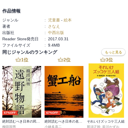
作品情報
ジャンル
:
児童書
-
絵本
著者
:
さなえ
出版社
:
中西出版
Reader Store発売日
:
2017.03.31
ファイルサイズ
:
9.4MB
同じジャンルのランキング
もっと見る
1
位
2
位
3
位
67%OFF
67%OFF
絶対読むべき日本の民話 遠野物語
絶対読むべき日本の名作 蟹工船
それいけズッコケ三人組
柳田国男
小林多喜二
那須正幹
,
前川かずお