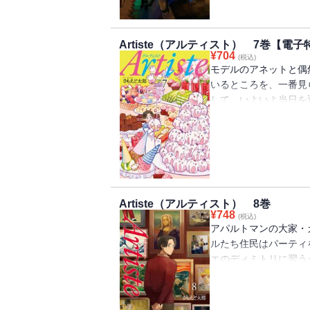
Artiste（アルティスト） 7巻【電
¥
704
(税込)
モデルのアネットと偶
いるところを、一番見
して、いよいよ当日を
気だつ厨房の面々とは
【電子版特典】巻末に
SUSHI事情」を収録！
Artiste（アルティスト） 8巻
¥
748
(税込)
アパルトマンの大家・
ルたち住民はパーティ
エのディミトリに習う
をしていくなかで、気
パーティ当日、ケーキ
を語る。“アパルトマ