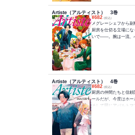
Artiste（アルティスト） 3巻
¥
682
(税込)
メグレーシェフから副
厨房を仕切る立場にな
いで――。腕は一流、
Artiste（アルティスト） 4巻
¥
682
(税込)
厨房の仲間たちと信頼
ールだが、今度はホー
そして同じアパルトマ
芸術はマンガ――。パ