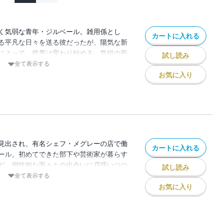
く気弱な青年・ジルベール。雑用係とし
カートに入れる
る平凡な日々を送る彼だったが、陽気な新
によって、世界は変わり始める。気鋭の新
試し読み
て人々に贈るお仕事青春ストーリー。
全て表示する
お気に入り
見出され、有名シェフ・メグレーの店で働
カートに入れる
ール。初めてできた部下や芸術家が暮らす
ど、個性的な面々との出会いに戸惑いつつ
試し読み
シェフへの道を歩み始める――。腕は一
全て表示する
料理人成長記！
お気に入り