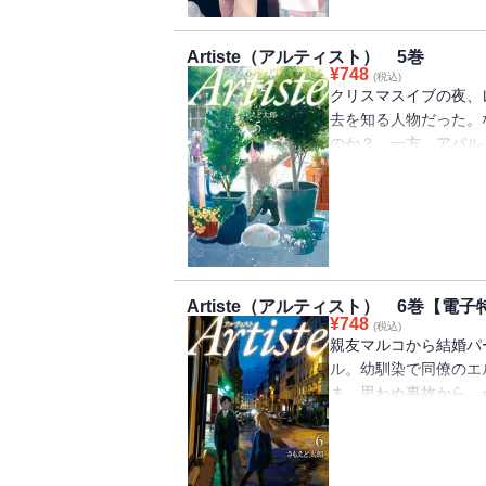
Artiste（アルティスト） 5巻
¥
748
(税込)
クリスマスイブの夜、
去を知る人物だった。
のか？ 一方、アパル
が。ジルベールが仲間
に描かれる“芸術家”た
Artiste（アルティスト） 6巻【電
¥
748
(税込)
親友マルコから結婚パ
ル。幼馴染で同僚のエ
ま、思わぬ事故から、
日々が記憶の呼び起こ
ク大賞2020男性部門