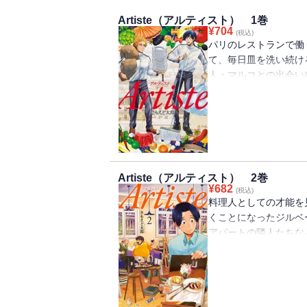
Artiste（アルティスト） 1巻
¥
704
(税込)
パリのレストランで働
て、毎日皿を洗い続け
人・マルコとの出会い
人が全霊で描く、すべ
Artiste（アルティスト） 2巻
¥
682
(税込)
料理人としての才能を
くことになったジルベ
アパートの隣人たちな
も、気弱な青年は一流
流、心は三流。気弱な