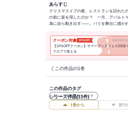
あらすじ
クリスマスイブの夜、レストランを訪れた
の前に姿を現したのか？ 一方、アパルト
為に自ら動き出す――。パリを舞台に描かれ
クーポン対象
10%OFF
2026.08.
【10%OFFクーポン】サマーブックフェス2026
フロアで使える
この作品の1巻
この作品のタグ
#
シェフ・料理人コミック
シリーズ作品(
11
件)
1巻から
新刊