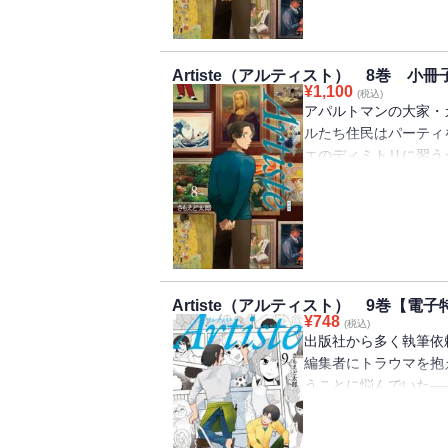
は――。
Artiste（アルティスト） 8巻 小
¥
1,100
(税込)
アパルトマンの大家・
ルたち住民はパーティ
エのディミトリに習う
をしていくなかで、気
パーティ当日、ケーキ
を語る。“アパルトマ
は――。【小冊子付き
描き下ろし漫画やイラス
の本編は、通常版『Ar
Artiste（アルティスト） 9巻【電
です。重複購入にご注
¥
748
(税込)
出版社から多く執筆依
編集者にトラウマを抱
うことに悩んでいた―
物語。【電子版特典】
録！