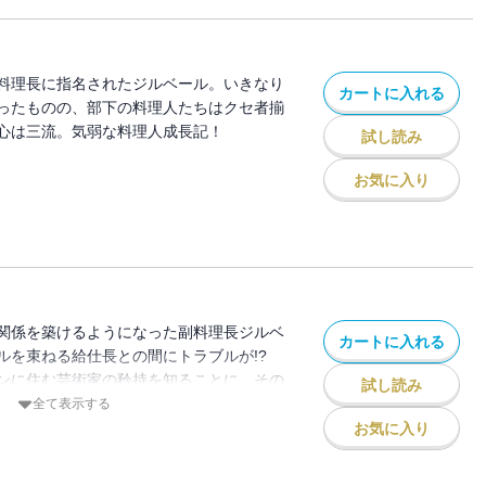
料理長に指名されたジルベール。いきなり
カートに入れる
ったものの、部下の料理人たちはクセ者揃
心は三流。気弱な料理人成長記！
試し読み
お気に入り
関係を築けるようになった副料理長ジルベ
カートに入れる
ルを束ねる給仕長との間にトラブルが!?
ンに住む芸術家の矜持を知ることに。その
試し読み
リを舞台に描かれる“芸術家”たちの物語。
全て表示する
お気に入り