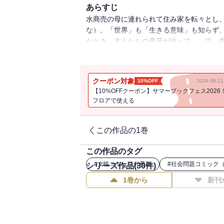
あらすじ
水商売の母に連れられて住み家を転々とし
な）。「世界」も「生きる意味」も知らず
たとき、大人たちの毒牙が迫って……!? 
濁りきって腐ったその心の中を隠しながら
怖のピカレスク・ドラマ！ ※この作品は『ス
注意ください。
クーポン対象
10%OFF
2026.08.
【10%OFFクーポン】サマーブックフェス2026
フロアで使える
この作品の1巻
この作品のタグ
#
女性コミック分冊版
#
社会問題コミック
シリーズ作品(
30
件)
1巻から
新刊