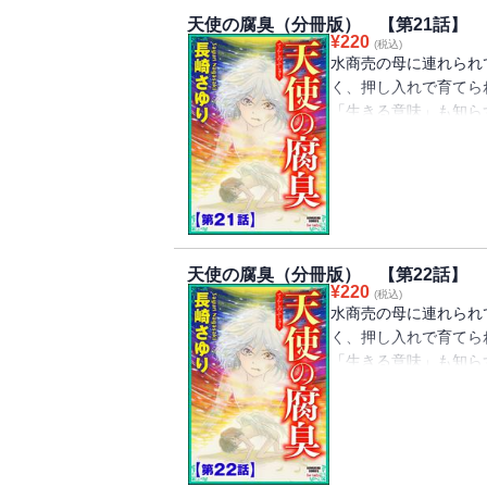
天使の腐臭（分冊版） 【第21話】
¥
220
(税込)
水商売の母に連れられ
く、押し入れで育てら
「生きる意味」も知ら
彼女がもう子供ではな
て……!? 虐待され
笑みを浮かべ、濁りき
重ね報復を繰り返す！
のピカレスク・ドラマ
Vol.32』に収録さ
天使の腐臭（分冊版） 【第22話】
¥
220
(税込)
水商売の母に連れられ
く、押し入れで育てら
「生きる意味」も知ら
彼女がもう子供ではな
て……!? 虐待され
笑みを浮かべ、濁りき
重ね報復を繰り返す！
のピカレスク・ドラマ