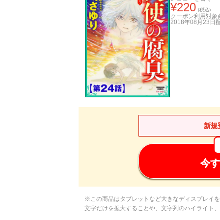
¥
220
(税込)
クーポン利用対象
2018年08月23日
新規
今す
※この商品はタブレットなど大きなディスプレイを
文字だけを拡大することや、文字列のハイライト、