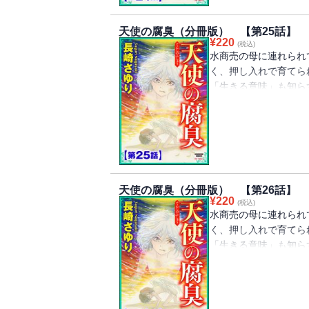
のピカレスク・ドラマ
Vol.35』に収録さ
天使の腐臭（分冊版） 【第25話】
¥
220
(税込)
水商売の母に連れられ
く、押し入れで育てら
「生きる意味」も知ら
彼女がもう子供ではな
て……!? 虐待され
笑みを浮かべ、濁りき
重ね報復を繰り返す！
のピカレスク・ドラマ
Vol.36』に収録さ
天使の腐臭（分冊版） 【第26話】
¥
220
(税込)
水商売の母に連れられ
く、押し入れで育てら
「生きる意味」も知ら
彼女がもう子供ではな
て……!? 虐待され
笑みを浮かべ、濁りき
重ね報復を繰り返す！