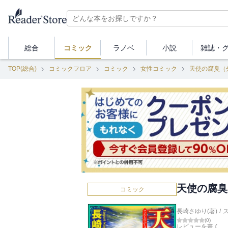
総合
コミック
ラノベ
小説
雑誌・
TOP(総合)
コミックフロア
コミック
女性コミック
天使の腐臭（
天使の腐臭
コミック
長崎さゆり(著)
/
(
0
)
レビューを書く