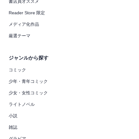
書店員オススメ
Reader Store 限定
メディア化作品
厳選テーマ
ジャンルから探す
コミック
少年・青年コミック
少女・女性コミック
ライトノベル
小説
雑誌
グラビア