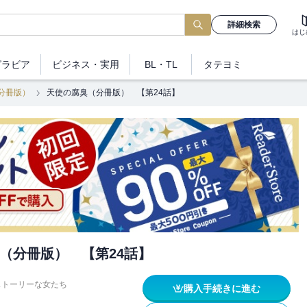
詳細検索
はじ
グラビア
ビジネス
・実用
BL・TL
タテヨミ
分冊版）
天使の腐臭（分冊版） 【第24話】
（分冊版） 【第24話】
ストーリーな女たち
購入手続きに進む