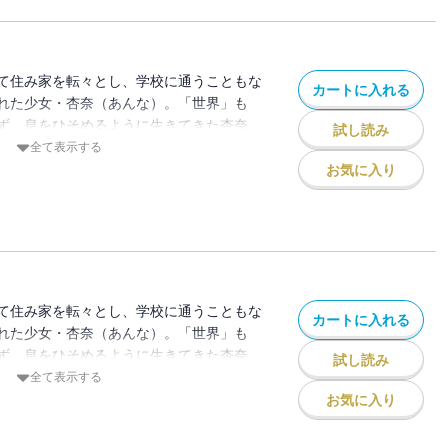
！ ※この作品は『ストーリーな女たち
れています。重複購入にご注意ください。
て住み家を転々とし、学校に通うこともな
カートに入れる
れた少女・杏奈（あんな）。「世界」も
ず、息をひそめるように生きてきた杏奈。
試し読み
くなったとき、大人たちの毒牙が迫っ
全て表示する
傷つけられて育った杏奈が、天使のような微
お気に入り
って腐ったその心の中を隠しながら、生を
 その先に救いはあるのか？ 絶望と恐怖
！ ※この作品は『ストーリーな女たち
れています。重複購入にご注意ください。
て住み家を転々とし、学校に通うこともな
カートに入れる
れた少女・杏奈（あんな）。「世界」も
ず、息をひそめるように生きてきた杏奈。
試し読み
くなったとき、大人たちの毒牙が迫っ
全て表示する
傷つけられて育った杏奈が、天使のような微
お気に入り
って腐ったその心の中を隠しながら、生を
 その先に救いはあるのか？ 絶望と恐怖