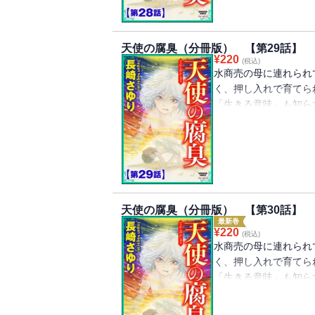
重ね報復を繰り返す！
のピカレスク・ドラマ
Vol.39』に収録さ
天使の腐臭（分冊版） 【第29話】
¥
220
(税込)
水商売の母に連れられ
く、押し入れで育てら
「生きる意味」も知ら
彼女がもう子供ではな
て……!? 虐待され
笑みを浮かべ、濁りき
重ね報復を繰り返す！
のピカレスク・ドラマ
Vol.41』に収録さ
天使の腐臭（分冊版） 【第30話】
最新巻
¥
220
(税込)
水商売の母に連れられ
く、押し入れで育てら
「生きる意味」も知ら
彼女がもう子供ではな
て……!? 虐待され