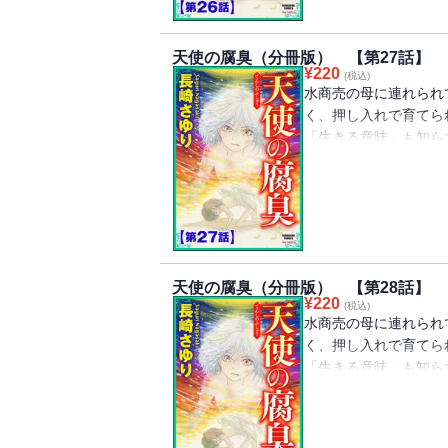
のピカレスク・ドラマ
Vol.37』に収録さ
天使の腐臭（分冊版） 【第27話】
¥
220
(税込)
水商売の母に連れられ
く、押し入れで育てら
「生きる意味」も知ら
彼女がもう子供ではな
て……!? 虐待され
笑みを浮かべ、濁りき
重ね報復を繰り返す！
のピカレスク・ドラマ
Vol.38』に収録さ
天使の腐臭（分冊版） 【第28話】
¥
220
(税込)
水商売の母に連れられ
く、押し入れで育てら
「生きる意味」も知ら
彼女がもう子供ではな
て……!? 虐待され
笑みを浮かべ、濁りき