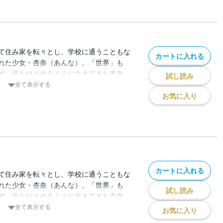
 その先に救いはあるのか？ 絶望と恐怖
！ ※この作品は『ストーリーな女たち
れています。重複購入にご注意ください。
て住み家を転々とし、学校に通うこともな
カートに入れる
れた少女・杏奈（あんな）。「世界」も
ず、息をひそめるように生きてきた杏奈。
試し読み
くなったとき、大人たちの毒牙が迫っ
全て表示する
傷つけられて育った杏奈が、天使のような微
お気に入り
って腐ったその心の中を隠しながら、生を
 その先に救いはあるのか？ 絶望と恐怖
！ ※この作品は『ストーリーな女たち
れています。重複購入にご注意ください。
カートに入れる
て住み家を転々とし、学校に通うこともな
れた少女・杏奈（あんな）。「世界」も
試し読み
ず、息をひそめるように生きてきた杏奈。
くなったとき、大人たちの毒牙が迫っ
全て表示する
お気に入り
傷つけられて育った杏奈が、天使のような微