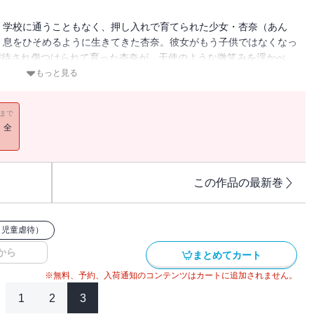
、学校に通うこともなく、押し入れで育てられた少女・杏奈（あん
、息をひそめるように生きてきた杏奈。彼女がもう子供ではなくなっ
虐待され傷つけられて育った杏奈が、天使のような微笑みを浮かべ、
、生を重ね報復を繰り返す！ その先に救いはあるのか？ 絶望と恐
もっと見る
トーリーな女たち Vol.35』に収録されています。重複購入にご
11まで
！全
この作品の最新巻
（児童虐待）
から
まとめてカート
※無料、予約、入荷通知のコンテンツはカートに追加されません。
1
2
3