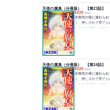
Vol.33』に収録さ
天使の腐臭（分冊版） 【第23話】
¥
220
(税込)
水商売の母に連れられ
く、押し入れで育てら
「生きる意味」も知ら
彼女がもう子供ではな
て……!? 虐待され
笑みを浮かべ、濁りき
重ね報復を繰り返す！
のピカレスク・ドラマ
Vol.34』に収録さ
天使の腐臭（分冊版） 【第24話】
¥
220
(税込)
水商売の母に連れられ
く、押し入れで育てら
「生きる意味」も知ら
彼女がもう子供ではな
て……!? 虐待され
笑みを浮かべ、濁りき
重ね報復を繰り返す！