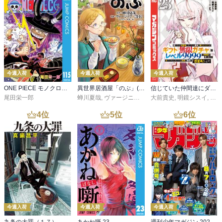
今週入荷
今週入荷
今週入荷
ONE PIECE モノクロ版 115
異世界居酒屋「のぶ」(22)
信じていた仲間達にダンジョン奥地で殺されかけたがギフト『無限ガチャ』でレベル９９９９の仲間達を手に入れて元パーティーメンバーと世界に復讐＆『ざまぁ！』します！（２３）
尾田栄一郎
蝉川夏哉
,
ヴァージニア二等兵
大前貴史
,
転
,
明鏡シスイ
,
ｔｅ
4
位
5
位
6
位
今週入荷
今週入荷
今週入荷
九条の大罪（１７）
あかね噺 23
週刊少年マガジン 2026年36・37号[2026年8月5日発売]