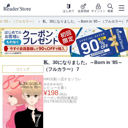
はじめて
会員登録
サインイン
検索
in ’85～（フルカラー）
私、30になりました。～Born in ’85～（フルカラー） 7
私、30になりました。～Born in ’85～
（フルカラー） 7
コミック
HIKO(著)
/
恋するソワレ
(
0
)
レビューを書く
¥
198
(税込)
クーポン利用対象商品
2017年08月25日
配信