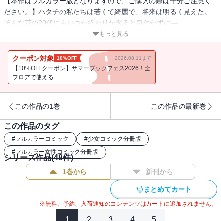
【本作はフルカラー版となりますので、ご購入の際は十分ご注意く
ださい。】ハタチの私たちは若くて綺麗で、将来は明るく見えた。
そんな花の20代にもいつか終わりが来ると気付かずに―…
もっと見る
Web漫画家・真澄は出版社との打ち合わせで、初恋の幼馴染・悠斗
と再会する。仕事で何度も顔を合わせるうちに友達以上恋人未満だ
クーポン対象
10%OFF
2026.08.11まで
った二人の距離が急接近…！だけどある日、真澄は悠斗に長年付き
【10%OFFクーポン】サマーブックフェス2026！全
合っている彼女がいることを知ってしまい―…？ そして、真澄の友
フロアで使える
人たちにも必見！！ 交際12年目の里美、2児の母である美穂、そし
て華やかな独り身女性・玲子…恋愛や結婚、育児やキャリア等、リ
この作品の1巻
この作品の最新巻
アルな悩みの狭間で苦悩しながら、それぞれの幸せを見つけていく
―…【恋するソワレ】この作品は「恋するソワレ」2017年Vol．7に
この作品のタグ
収録されています。
#
フルカラーコミック
#
少女コミック分冊版
#
フルカラー女性コミック分冊版
シリーズ作品(
48
件)
1巻から
新刊から
まとめてカート
※無料、予約、入荷通知のコンテンツはカートに追加されません。
1
2
3
4
5