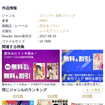
作品情報
ジャンル
:
コミック
-
女性コミック
著者
:
HIKO
掲載誌・レーベル
:
恋するソワレ
出版社
:
シーモアコミックス
Reader Store発売日
:
2017.08.25
ファイルサイズ
:
10.7MB
関連する特集
夏休みにイッキ読み！ U-NEXT Comic完結作品特集
同じジャンルのランキング
もっと見る
1
位
2
位
3
位