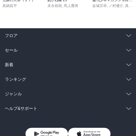
真鍋昌平
末永裕樹
,
馬上鷹将
金城宗幸
,
ノ村優介
,
真島ヒロ
フロア
総合
コミック
セール
ラノベ
小説
総合
コミック
新着
雑誌・グラビア
ビジネス・実用
ラノベ
小説
総合
コミック
ランキング
BL・TL
雑誌・グラビア
ビジネス・実用
ラノベ
小説
総合
コミック
ジャンル
BL・TL
雑誌・グラビア
ビジネス・実用
ラノベ
小説
コミック
男性コミック
ヘルプ&サポート
BL・TL
雑誌・グラビア
ビジネス・実用
女性コミック
コミック誌
初めての方へ
ヘルプ
BL・TL
ライトノベル
男子向けラノベ