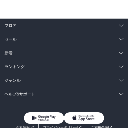
フロア
総合
コミック
セール
ラノベ
小説
総合
コミック
新着
雑誌・グラビア
ビジネス・実用
ラノベ
小説
総合
コミック
ランキング
BL・TL
雑誌・グラビア
ビジネス・実用
ラノベ
小説
総合
コミック
ジャンル
BL・TL
雑誌・グラビア
ビジネス・実用
ラノベ
小説
コミック
男性コミック
ヘルプ&サポート
BL・TL
雑誌・グラビア
ビジネス・実用
女性コミック
コミック誌
初めての方へ
ヘルプ
BL・TL
ライトノベル
男子向けラノベ
よくあるご質問
お問い合わせ
会社情報
プライバシーポリシー
ご利用条件