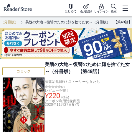
はじめて
会員登録
サインイン
検索
～（分冊版）
美醜の大地～復讐のために顔を捨てた女～（分冊版） 【第49話】
美醜の大地～復讐のために顔を捨てた女
～（分冊版） 【第49話】
コミック
藤森治見(著)
/
ストーリーな女たち
(
0
)
レビューを書く
¥
220
(税込)
クーポン利用対象商品
2020年11月27日
配信