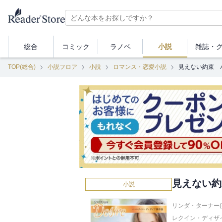
総合
コミック
ラノベ
小説
雑誌・
TOP(総合)
小説フロア
小説
ロマンス・恋愛小説
見えない約束 
見えない約
小説
リンダ・ターナー(
レクイン・ディザ