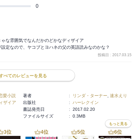
0
ゃな雰囲気でなんだかのどかなディザイア

が設定なので、ヤコブとヨハネの父の英語読みなのかな？
投稿日
:
2017.03.15
すべてのレビューを見る
恋愛小説
著者
:
リンダ・ターナー
,
速水えり
ィザイア
出版社
:
ハーレクイン
書誌発売日
:
2017.02.20
ファイルサイズ
:
0.3MB
もっと見る
3
位
4
位
5
位
6
位