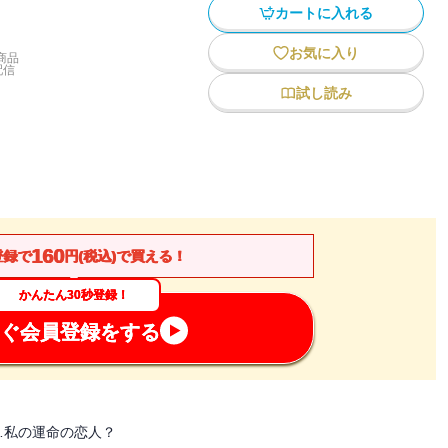
カートに入れる
お気に入り
商品
配信
試し読み
160
登録で
円(税込)で買える！
かんたん30秒登録！
ぐ会員登録をする
…私の運命の恋人？