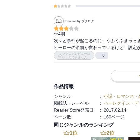
powered by ブクログ
☆4弱

次々と事件が起こるのに、うふうふきゃっき
ヒーローの名前が変わっているけど、設定
ブクログレビューは
0
いいねできません
作品情報
ジャンル
:
小説
-
ロマンス・
掲載誌・レーベル
:
ハーレクイン・デ
Reader Store発売日
:
2017.02.14
ページ数
:
160ページ
同じジャンルのランキング
1
位
2
位