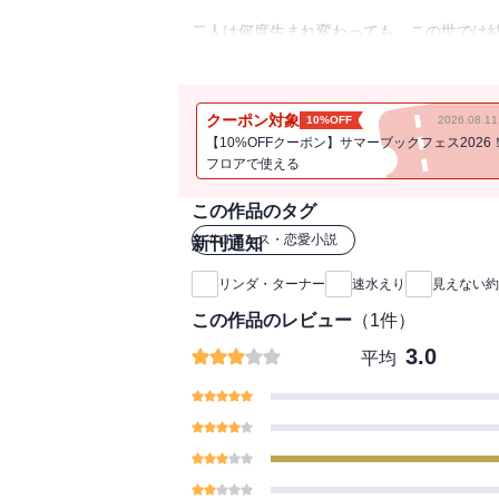
二人は何度生まれ変わっても、この世では
伸べることにした。「汝らに、もう一度チ
が自分の愛する人だとわかるようにしよう
瞬間、プルーデンスはある考えが頭に浮か
クーポン対象
10%OFF
2026.08.
ばかりなのに、なぜかわかるのだ――二人
【10%OFFクーポン】サマーブックフェス2026
もらえるの？年齢差を気にする彼に、情熱
フロアで使える
ぐりのディザイアの話題作をお贈りする“ハ
話題をさらったリンダ・ターナーが描く、
この作品のタグ
マンティックな物語！
#
ロマンス・恋愛小説
新刊通知
リンダ・ターナー
速水えり
見えない約
この作品のレビュー
（
1
件）
3.0
平均