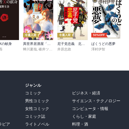
今週入荷
今週入荷
50%OFF
Xの献身
異世界居酒屋「げん」三杯目
尼子党忠義 北近江合戦心得〈八〉
ばくうどの悪夢
吾
蝉川夏哉
,
碓井ツカサ
井原忠政
澤村伊智
ジャンル
コミック
ビジネス・経済
男性コミック
サイエンス・テクノロジー
女性コミック
コンピュータ・情報
コミック誌
くらし・家庭
ラビア
ライトノベル
料理・酒