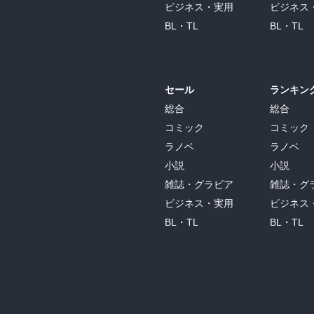
ビジネス・実用
ビジネス
BL・TL
BL・TL
セール
ランキン
総合
総合
コミック
コミック
ラノベ
ラノベ
小説
小説
雑誌・グラビア
雑誌・グ
ビジネス・実用
ビジネス
BL・TL
BL・TL