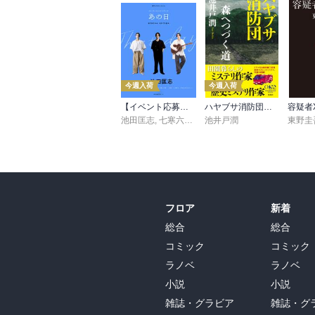
今週入荷
今週入荷
【イベント応募シリアルコード付】池田匡志出演・オーディオフォトブック「あの日」SPECIAL EDITION（音声／動画付）
ハヤブサ消防団 森へつづく道
容疑者
池田匡志
,
七寒六温
,
konoko58
池井戸潤
,
村崎キコ
東野圭
フロア
新着
総合
総合
コミック
コミック
ラノベ
ラノベ
小説
小説
雑誌・グラビア
雑誌・グ