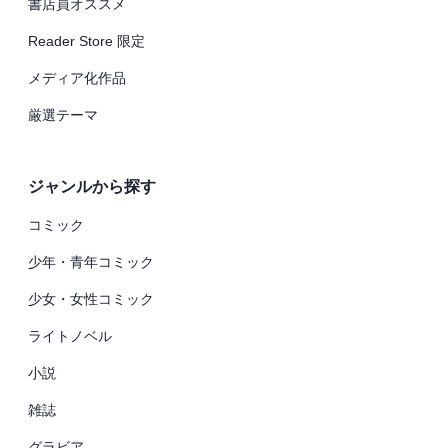
書店員オススメ
Reader Store 限定
メディア化作品
厳選テーマ
ジャンルから探す
コミック
少年・青年コミック
少女・女性コミック
ライトノベル
小説
雑誌
グラビア