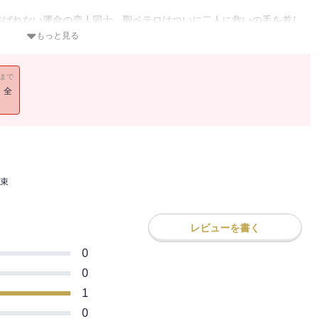
結ばれない運命の恋人同士。聖ペテロはついに二人に救いの手を差し
ャンスを与えよう。そして、汝らのうち一方が、出会った瞬間に相手
もっと見る
」親子ほど年の離れたセクシーな建設会社社長ゼバダイアに出会った
び、愕然とした。彼は私がずっと待っていた人だわ！ 初めて会った
11まで
は結ばれる運命にある、と。どうすれば彼に、私たちの運命を信じて
！全
的な方法で説得を試みたプルーデンスは……。■様々な時代の選りす
ーレクイン・ディザイア傑作選”。今作は、ファンタジックな作風で
結ばれない運命の恋人達に天使が手を差し伸べるという、とびきりロ
束
レビューを書く
0
0
1
0