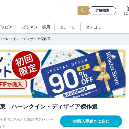
詳細検索
はじ
グラビア
ビジネス
・実用
BL・TL
タテヨミ
ハーレクイン・ディザイア傑作選
束 ハーレクイン・ディザイア傑作選
著者名)
,
速水えり(翻訳者名)
/
ハー
購入手続きに進む
イア