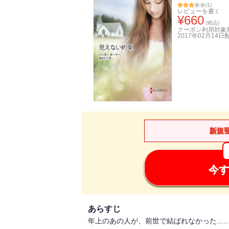
(
1
)
レビューを書く
¥
660
(税込)
クーポン利用対象
2017年02月14日
新規
今す
あらすじ
年上のあの人が、前世で結ばれなかった…