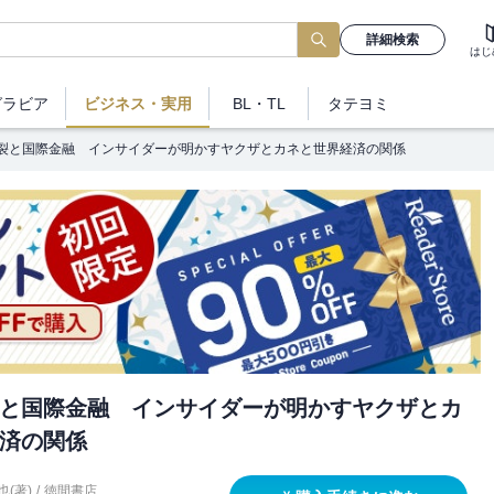
詳細検索
はじ
グラビア
ビジネス
・実用
BL・TL
タテヨミ
裂と国際金融 インサイダーが明かすヤクザとカネと世界経済の関係
と国際金融 インサイダーが明かすヤクザとカ
済の関係
(著)
/
徳間書店