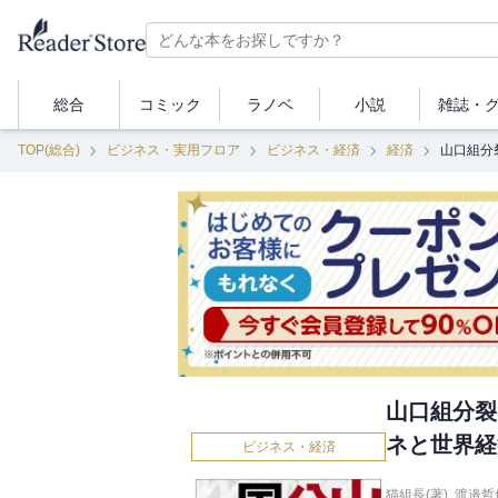
総合
コミック
ラノベ
小説
雑誌・
TOP(総合)
ビジネス・実用フロア
ビジネス・経済
経済
山口組分
山口組分裂
ネと世界経
ビジネス・経済
猫組長(著)
,
渡邉哲也