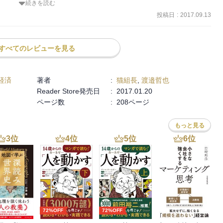
続きを読む
れなくてもいいって事で最近日本では大人しいらしく、いい意味で中
投稿日
:
2017.09.13
下さい、お願いします。

すべてのレビューを見る
経済
著者
:
猫組長
,
渡邉哲也
Reader Store発売日
:
2017.01.20
ページ数
:
208ページ
もっと見る
3
位
4
位
5
位
6
位
72%OFF
72%OFF