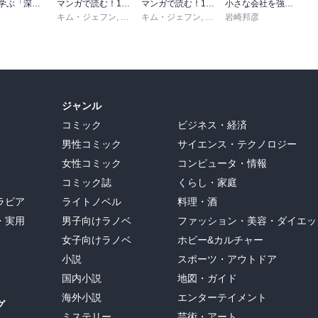
地図で学ぶ「深読み」世界史
マンガで読む！14歳からのカーネギー「人を動かす」下
マンガで読む！14歳からのカーネギー「人を動かす」上
小さな会社を強くするマーケティング思考
キム・ジェフン
,
デール・カーネギー・東京・トレーニング
キム・ジェフン
,
デール・カーネギー・東京・
岩崎邦彦
,
金光英
ジャンル
コミック
ビジネス・経済
男性コミック
サイエンス・テクノロジー
女性コミック
コンピュータ・情報
コミック誌
くらし・家庭
ラビア
ライトノベル
料理・酒
・実用
男子向けラノベ
ファッション・美容・ダイエッ
女子向けラノベ
ホビー&カルチャー
小説
スポーツ・アウトドア
国内小説
地図・ガイド
海外小説
エンターテイメント
グ
ミステリー
芸術・アート