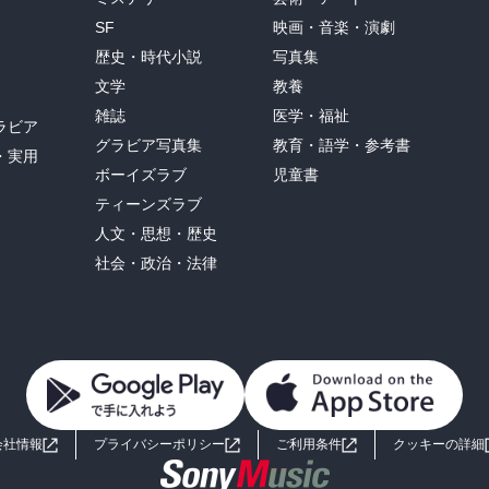
SF
映画・音楽・演劇
歴史・時代小説
写真集
文学
教養
雑誌
医学・福祉
ラビア
グラビア写真集
教育・語学・参考書
・実用
ボーイズラブ
児童書
ティーンズラブ
人文・思想・歴史
社会・政治・法律
会社情報
プライバシーポリシー
ご利用条件
クッキーの詳細