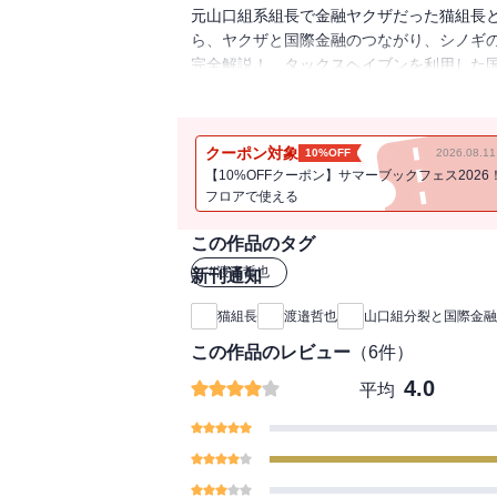
元山口組系組長で金融ヤクザだった猫組長
ら、ヤクザと国際金融のつながり、シノギ
完全解説！ タックスヘイブンを利用した
な脱グローバルとヤクザ社会の変容など、
面から読み解く異色作。
クーポン対象
10%OFF
2026.08.
【10%OFFクーポン】サマーブックフェス2026
フロアで使える
この作品のタグ
#
渡邉哲也
新刊通知
猫組長
渡邉哲也
山口組分裂と国際金融
この作品のレビュー
（
6
件）
4.0
平均