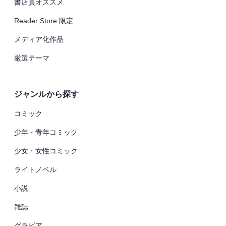
書店員オススメ
Reader Store 限定
メディア化作品
厳選テーマ
ジャンルから探す
コミック
少年・青年コミック
少女・女性コミック
ライトノベル
小説
雑誌
グラビア