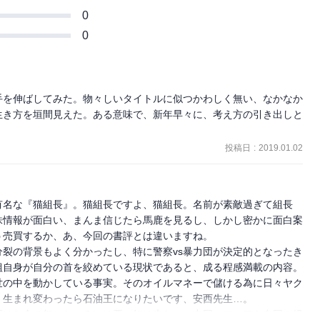
0
0
手を伸ばしてみた。物々しいタイトルに似つかわしく無い、なかなか
生き方を垣間見えた。ある意味で、新年早々に、考え方の引き出しと
投稿日
:
2019.01.02
有名な『猫組長』。猫組長ですよ、猫組長。名前が素敵過ぎて組長
んせ株情報が面白い、まんま信じたら馬鹿を見るし、しかし密かに面白案
売買するか、あ、今回の書評とは違いますね。

裂の背景もよく分かったし、特に警察vs暴力団が決定的となったき
自身が自分の首を絞めている現状であると、成る程感満載の内容。

世の中を動かしている事実。そのオイルマネーで儲ける為に日々ヤク
生まれ変わったら石油王になりたいです、安西先生…。

要はお金の無いところには悪い奴は来ない、中国マフィアも自国の経