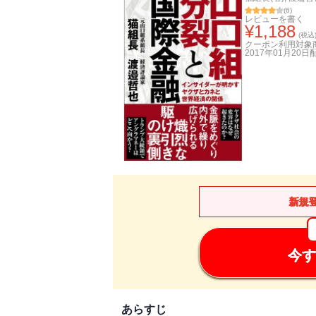
(
6
)
レビューを書く
¥
1,188
(税込
クーポン利用対象
2017年01月20日
新規
今す
あらすじ