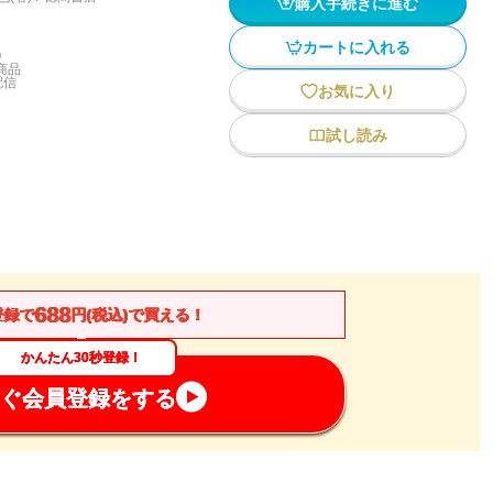
購入手続きに進む
カートに入れる
)
商品
配信
お気に入り
試し読み
688
登録で
円(税込)で買える！
かんたん30秒登録！
ぐ会員登録をする