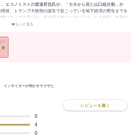
と、エコノミストの渡邉哲也氏が、「カネから見た山口組分裂」か
の現状、トランプ大統領の誕生で起こっている地下経済の変化までを
国際マフィアの手口や、産油国を舞台に繰り広げられる暗闘、世界的
知られざる裏社会と国際金融の関係を抉り出す。世界の潮流を表裏両
もっと見る
11まで
！全
 インサイダーが明かすヤクザと
レビューを書く
0
4
0