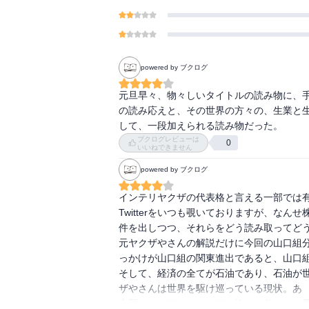
powered by ブクログ
元旦早々、物々しいタイトルの読み物に、
の読み応えと、その世界の方々の、生業と
して、一段加えられる読み物だった。
ブクログレビューは
0
いいねできません
powered by ブクログ
インテリヤクザの代表格と言える一部では
Twitterをいつも覗いておりますが、な
件を出しつつ、それらをどう読み取ってどう
元ヤクザやさんの解説だけに今回の山口組分
っかけが山口組の関東進出であると、山口組
そして、経済の全てが石油であり、石油が
ザやさんは世界を駆け巡っている現状。あゝ
中国、ロシアンマフィアの怖さも分かり、