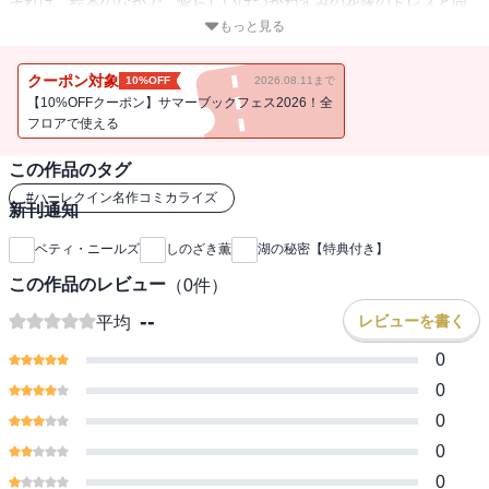
それは、絵本のなかで、愛らしいはつかねずみの花嫁のドレスと同
じものを、特別注文したものだった。これを着て、フランは花嫁に
もっと見る
なる――いや、リサのママになるのだ。そう、リサのためだけにフ
ランはリトリックと結婚する。リサの願いどおりの絵本そっくりの
クーポン対象
10%OFF
2026.08.11まで
ドレスで。リトリックの娘、母のいない6歳のリサが求めるママにな
【10%OFFクーポン】サマーブックフェス2026！全
り、あと半年という小さな命の最後の日々を幸せにするために。
フロアで使える
この作品のタグ
#
ハーレクイン名作コミカライズ
新刊通知
ベティ・ニールズ
しのざき薫
湖の秘密【特典付き】
この作品のレビュー
（
0
件）
--
レビューを書く
平均
0
0
0
0
0