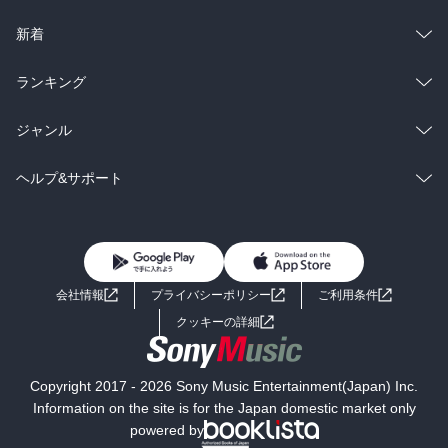
ラノベ
小説
総合
コミック
新着
雑誌・グラビア
ビジネス・実用
ラノベ
小説
総合
コミック
ランキング
BL・TL
雑誌・グラビア
ビジネス・実用
ラノベ
小説
総合
コミック
ジャンル
BL・TL
雑誌・グラビア
ビジネス・実用
ラノベ
小説
コミック
男性コミック
ヘルプ&サポート
BL・TL
雑誌・グラビア
ビジネス・実用
女性コミック
コミック誌
初めての方へ
ヘルプ
BL・TL
ライトノベル
男子向けラノベ
よくあるご質問
お問い合わせ
会社情報
プライバシーポリシー
ご利用条件
女子向けラノベ
小説
利用規約
クッキーの詳細
国内小説
海外小説
Copyright 2017 - 2026 Sony Music Entertainment(Japan) Inc.
ミステリー
SF
Information on the site is for the Japan domestic market only
powered by