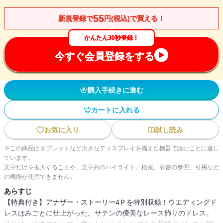
55
新規登録で
円(税込)で買える！
かんたん30秒登録！
今すぐ会員登録をする
購入手続きに進む
カートに入れる
お気に入り
試し読み
※この商品はタブレットなど大きなディスプレイを備えた機器で読むことに適し
ています。
文字だけを拡大することや、文字列のハイライト、検索、辞書の参照、引用など
の機能が使用できません。
あらすじ
【特典付き】アナザー・ストーリー4Ｐを特別収録！ウエディングド
レスはみごとに仕上がった。サテンの優美なレース飾りのドレス。