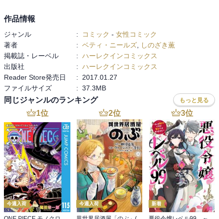
作品情報
ジャンル
:
コミック
-
女性コミック
著者
:
ベティ・ニールズ
,
しのざき薫
掲載誌・レーベル
:
ハーレクインコミックス
出版社
:
ハーレクインコミックス
Reader Store発売日
:
2017.01.27
ファイルサイズ
:
37.3MB
同じジャンルのランキング
もっと見る
1
位
2
位
3
位
今週入荷
今週入荷
新着
ONE PIECE モノクロ版 115
異世界居酒屋「のぶ」(22)
悪役令嬢レベル99 ～私は裏ボスですが魔王ではありません～ その６