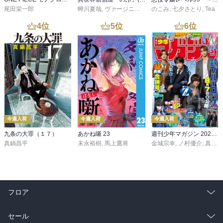
尾田栄一郎
蝉川夏哉
,
ヴァージニア二等兵
のこみ
,
転
,
七夕さとり
,
Tea
4
位
5
位
6
位
今週入荷
今週入荷
今週入荷
九条の大罪（１７）
あかね噺 23
週刊少年マガジン 2026年36・37号[2026年8月5日発売]
真鍋昌平
末永裕樹
,
馬上鷹将
金城宗幸
,
ノ村優介
,
真島ヒロ
フロア
総合
コミック
セール