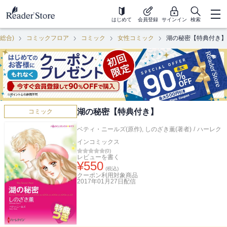
はじめて
会員登録
サインイン
検索
(総合)
コミックフロア
コミック
女性コミック
湖の秘密【特典付き】
湖の秘密【特典付き】
コミック
ベティ・ニールズ(原作)
,
しのざき薫(著者)
/
ハーレク
インコミックス
(
0
)
レビューを書く
¥
550
(税込)
クーポン利用対象商品
2017年01月27日
配信