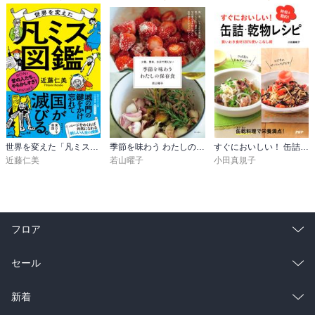
世界を変えた「凡ミス」図鑑
季節を味わう わたしの保存食 少量、簡単、お店で買えない
すぐにおいしい！ 缶詰・乾物レシピ
近藤仁美
若山曜子
小田真規子
フロア
総合
コミック
セール
ラノベ
小説
総合
コミック
新着