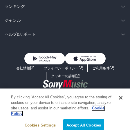
雑誌・グラビア
ビジネス・実用
ラノベ
小説
総合
コミック
ランキング
BL・TL
雑誌・グラビア
ビジネス・実用
ラノベ
小説
総合
コミック
ジャンル
BL・TL
雑誌・グラビア
ビジネス・実用
ラノベ
小説
コミック
男性コミック
ヘルプ&サポート
BL・TL
雑誌・グラビア
ビジネス・実用
女性コミック
コミック誌
初めての方へ
ヘルプ
BL・TL
ライトノベル
男子向けラノベ
よくあるご質問
お問い合わせ
会社情報
プライバシーポリシー
ご利用条件
女子向けラノベ
小説
利用規約
クッキーの詳細
国内小説
海外小説
Copyright 2017 - 2026 Sony Music Entertainment(Japan) Inc.
By clicking “Accept All Cookies”, you agree to the storing of
ミステリー
SF
Information on the site is for the Japan domestic market only
cookies on your device to enhance site navigation, analyze
powered by
site usage, and assist in our marketing efforts.
Cookie
Policy
歴史・時代小説
文学
Cookies Settings
Accept All Cookies
雑誌
グラビア写真集