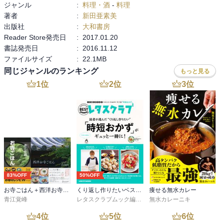
ジャンル
:
料理・酒
-
料理
著者
:
新田亜素美
出版社
:
大和書房
Reader Store発売日
:
2017.01.20
書誌発売日
:
2016.11.12
ファイルサイズ
:
22.1MB
同じジャンルのランキング
もっと見る
1
位
2
位
3
位
83%OFF
50%OFF
お寺ごはん＋西洋お寺ごはん 【2冊合本版】
くり返し作りたいベストシリーズ vol.19 くり返し作りたい「時短おかず」がギュッと一冊に！
痩せる無水カレー
青江覚峰
レタスクラブムック編集部
無水カレーニキ
4
位
5
位
6
位