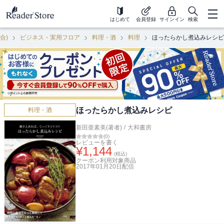
はじめて
会員登録
サインイン
検索
合)
ビジネス・実用フロア
料理・酒
料理
ほったらかし煮込みレシピ
ほったらかし煮込みレシピ
料理・酒
新田亜素美(著者)
/
大和書房
(
0
)
レビューを書く
¥
1,144
(税込)
クーポン利用対象商品
2017年01月20日
配信