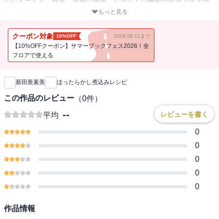
のハイライト、検索、辞書の参照、引用などの機能が使用できませ
ん。
もっと見る
冬の定番「煮込み」料理。鍋さえあれば、煮込むだけのほったらか
クーポン対象
10%OFF
2026.08.11まで
しなのに、美味しい・簡単・おしゃれ。５分以下の“さっと煮込み”も
【10%OFFクーポン】サマーブックフェス2026！全
♪
フロアで使える
新刊通知
新田亜素美
ほったらかし煮込みレシピ
この作品のレビュー
（
0
件）
--
レビューを書く
平均
0
0
0
0
0
作品情報