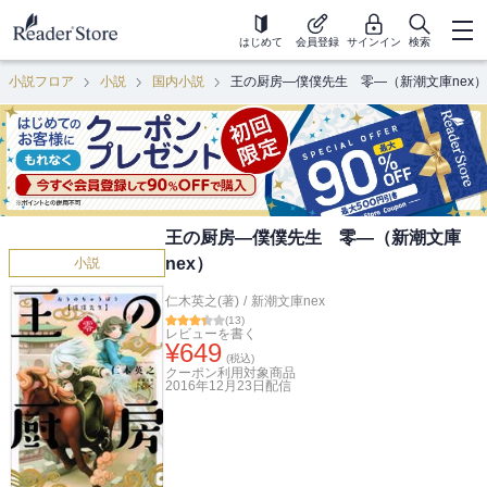
はじめて
会員登録
サインイン
検索
小説フロア
小説
国内小説
王の厨房―僕僕先生 零―（新潮文庫nex）
王の厨房―僕僕先生 零―（新潮文庫
nex）
小説
仁木英之(著)
/
新潮文庫nex
(
13
)
レビューを書く
¥
649
(税込)
クーポン利用対象商品
2016年12月23日
配信