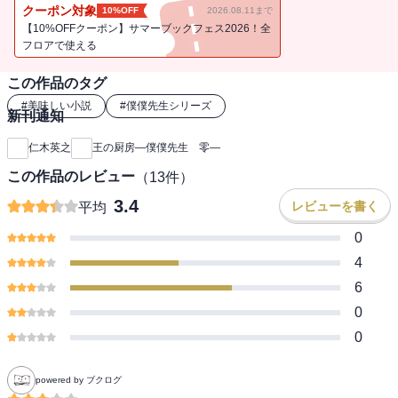
師と料理対決に臨む……！ グルメ冒険ファンタジー、第二弾。
クーポン対象
10%OFF
2026.08.11まで
【10%OFFクーポン】サマーブックフェス2026！全
フロアで使える
この作品のタグ
#
美味しい小説
#
僕僕先生シリーズ
新刊通知
仁木英之
王の厨房―僕僕先生 零―
この作品のレビュー
（
13
件）
3.4
レビューを書く
平均
0
4
6
0
0
powered by ブクログ