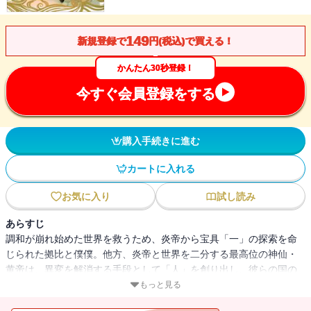
149
新規登録で
円(税込)で買える！
かんたん30秒登録！
今すぐ会員登録をする
購入手続きに進む
カートに入れる
お気に入り
試し読み
あらすじ
調和が崩れ始めた世界を救うため、炎帝から宝具「一」の探索を命
じられた拠比と僕僕。他方、炎帝と世界を二分する最高位の神仙・
黄帝は、異変を解消する手段として「人」を創り出し、彼らの国の
整備に力を注いでいた。「一」の欠片が人間の国・栄陽にあると突
もっと見る
き止めた拠比たちは、王都へ潜入。人の王に近づくため、側近の厨