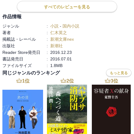
すべてのレビューを見る
さて、今回の話は主に人の世。蓬莱から離れ、王（辺火）が住まう
都市で繰り広げられる料理対決です。

作品情報
拠批、僕僕は、人の中に交わりながら、少しずつ人の本質、不安定
ジャンル
:
小説
-
国内小説
ながら神仙をも脅かす力を持つ人間を学び、同化していきます。

著者
:
仁木英之
掲載誌・レーベル
:
新潮文庫nex
力の強い神仙が、常に人を圧倒するわけではない。

出版社
:
新潮社
百獣の王と呼ばれるライオンが、現代にあって動物園の檻で見せ物
Reader Store発売日
:
2016.12.23
になっている。姿は舞台となる人の世界の理に繋がるものを感じま
書誌発売日
:
2016.07.01
す。

ファイルサイズ
:
1.8MB
こんな経験をした僕僕であれば、仙縁しかもたない王弁との道行き
同じジャンルのランキング
もっと見る
を愛するようになるのもわかります。

1
位
2
位
3
位
最後に。巻末の終わり方がとても気になります。次の一冊でるので
はないでしょうか、、、期待して待っております。
