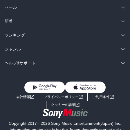
総合
コミック
セール
ラノベ
小説
総合
コミック
新着
雑誌・グラビア
ビジネス・実用
ラノベ
小説
総合
コミック
ランキング
BL・TL
雑誌・グラビア
ビジネス・実用
ラノベ
小説
総合
コミック
ジャンル
BL・TL
雑誌・グラビア
ビジネス・実用
ラノベ
小説
コミック
男性コミック
ヘルプ&サポート
BL・TL
雑誌・グラビア
ビジネス・実用
女性コミック
コミック誌
初めての方へ
ヘルプ
BL・TL
ライトノベル
男子向けラノベ
よくあるご質問
お問い合わせ
会社情報
プライバシーポリシー
ご利用条件
女子向けラノベ
小説
利用規約
クッキーの詳細
国内小説
海外小説
Copyright 2017 - 2026 Sony Music Entertainment(Japan) Inc.
ミステリー
SF
Information on the site is for the Japan domestic market only