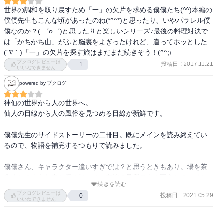
世界の調和を取り戻すため「一」の欠片を求める僕僕たち(^^)本編の
僕僕先生もこんな頃があったのね(*^^*)と思ったり、いやパラレル僕
僕なのか？( ゜o゜)と思ったりと楽しいシリーズ♪最後の料理対決で
は「かちかち山」がふと脳裏をよぎったけれど、違ってホッとした
(´∇｀)「一」の欠片を探す旅はまだまだ続きそう！(^^;)
ブクログレビューは
投稿日
:
2017.11.21
1
いいねできません
powered by ブクログ
神仙の世界から人の世界へ。

仙人の目線から人の風俗を見つめる目線が新鮮です。

僕僕先生のサイドストーリーの二冊目。既にメインを読み終えてい
るので、物語を補完するつもりで読みました。

僕僕さん、キャラクター違いすぎでは？と思うときもあり。場を茶
化すかのような立ち振る舞いは、本編の見所である王弁とのやりと
続きを読む
りは同じかなとも思う。

ブクログレビューは
投稿日
:
2021.05.29
0
深刻ではなく、その場に臨む真剣さ、楽しむ心は数千年前から変わ
いいねできません
っていないのかもしれません。
