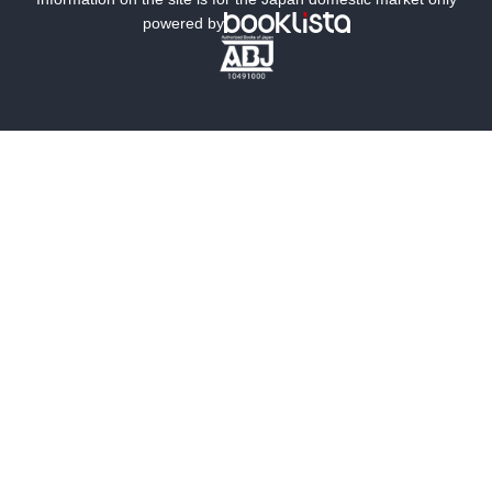
powered by
歴史・時代小説
文学
雑誌
グラビア写真集
ボーイズラブ
ティーンズラブ
人文・思想・歴史
社会・政治・法律
ビジネス・経済
サイエンス・テクノロジー
コンピュータ・情報
くらし・家庭
料理・酒
ファッション・美容・ダイエット
ホビー&カルチャー
スポーツ・アウトドア
地図・ガイド
エンターテイメント