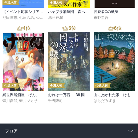
今週入荷
今週入荷
【イベント応募シリアルコード付】池田匡志出演・オーディオフォトブック「あの日」SPECIAL EDITION（音声／動画付）
ハヤブサ消防団 森へつづく道
容疑者Xの献身
池田匡志
,
七寒六温
,
konoko58
池井戸潤
,
村崎キコ
東野圭吾
4
位
5
位
6
位
今週入荷
今週入荷
今週入荷
異世界居酒屋「げん」三杯目
おれは一万石 ： 38 因縁の賊
山に抱かれた家 けもの道
蝉川夏哉
,
碓井ツカサ
千野隆司
はらだみずき
フロア