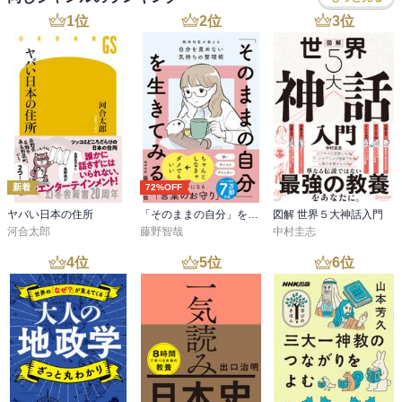
されたこと。天は現在の王朝の徳が衰退したら、別の徳が高い人物
1
位
2
位
3
位
を天下の支配者として命じる、このような建前を実力者に利用され
殺人や戦乱が正当化された。孔子は、道を無視する無道者なんて殺
してしまって、それで世の中に規律をもたらせばいいじゃないです
か？と弟子に問われたとき、政治をするのに殺すなんてことは必要
ないと言っている（261p）

あとは葉公が、羊を盗んだ父を正直に告発した人こそ真っ直ぐな者
でしょうと言ったら孔子が「子は父のために、父は子のために（過
ちを）隠すことが真っ直ぐだ」と言った（286ページ）。ここら辺も
新着
72%OFF
理解しがたいことかもしれない。これ肉親を組織や国家に拡大解釈
ヤバい日本の住所
「そのままの自分」を生きてみる 精神科医が教える自分を責めない気持ちの整理術 (特装版)
図解 世界５大神話入門
すれば、組織や国の過ちに気づいても隠すことこそが礼儀にかなっ
河合太郎
藤野智哉
中村圭志
た行いだ、みたいになってしまう。隠すというのは往々にして嘘を
つくという行為を伴うので、国が間違ってるのに正当性を付与する
4
位
5
位
6
位
ためにデマや嘘を吹聴するみたいな行いも正義の行いになってしま
わないか。