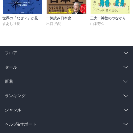
世界の「なぜ？」が見えてくる 大人の地政学 ざっと丸わかり
一気読み日本史
三大一神教のつながりをよむ
すあし社長
出口 治明
山本芳久
フロア
総合
コミック
セール
ラノベ
小説
総合
コミック
新着
雑誌・グラビア
ビジネス・実用
ラノベ
小説
総合
コミック
ランキング
BL・TL
雑誌・グラビア
ビジネス・実用
ラノベ
小説
総合
コミック
ジャンル
BL・TL
雑誌・グラビア
ビジネス・実用
ラノベ
小説
コミック
男性コミック
ヘルプ&サポート