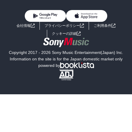
BL・TL
雑誌・グラビア
ビジネス・実用
女性コミック
コミック誌
初めての方へ
ヘルプ
BL・TL
ライトノベル
男子向けラノベ
よくあるご質問
お問い合わせ
会社情報
プライバシーポリシー
ご利用条件
女子向けラノベ
小説
利用規約
クッキーの詳細
国内小説
海外小説
Copyright 2017 - 2026 Sony Music Entertainment(Japan) Inc.
ミステリー
SF
Information on the site is for the Japan domestic market only
powered by
歴史・時代小説
文学
雑誌
グラビア写真集
ボーイズラブ
ティーンズラブ
人文・思想・歴史
社会・政治・法律
ビジネス・経済
サイエンス・テクノロジー