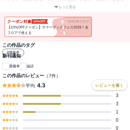
の人々の「精神の基準」となった古典中の古典を、格調高い書き下
ろし文で心に刻み、達意の現代語訳で味わう。温かく、刺激的で、
もっと見る
ときには厳しく、ときにはユーモアが漂う孔子の言葉。いつでもど
こでも、生き生きとした精神に出会うことができる新定番の一冊。
クーポン対象
10%OFF
2026.08.11まで
【10%OFFクーポン】サマーブックフェス2026！全
フロアで使える
この作品のタグ
#
齋藤孝
新刊通知
齋藤孝
論語
この作品のレビュー
（
7
件）
4.3
レビューを書く
平均
3
3
1
0
0