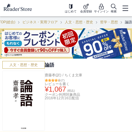
はじめて
会員登録
サインイン
検索
TOP(総合)
ビジネス・実用フロア
人文・思想・歴史
哲学・思想
論語
論語
人文・思想・歴史
齋藤孝(訳)
/
ちくま文庫
(
7
)
レビューを書く
¥
1,067
(税込)
クーポン利用対象商品
2016年12月16日
配信