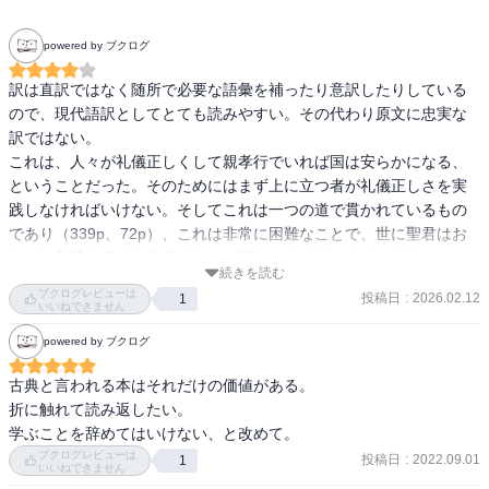
powered by ブクログ
訳は直訳ではなく随所で必要な語彙を補ったり意訳したりしている
ので、現代語訳としてとても読みやすい。その代わり原文に忠実な
訳ではない。

これは、人々が礼儀正しくして親孝行でいれば国は安らかになる、
ということだった。そのためにはまず上に立つ者が礼儀正しさを実
践しなければいけない。そしてこれは一つの道で貫かれているもの
であり（339p、72p）、これは非常に困難なことで、世に聖君はお
らず、孔子自身でも達成できない高みにある道である（132p）、こ
続きを読む
の道を実現したのは、尭や舜の伝説時代の帝王だけだ（340p）。し
ブクログレビューは
投稿日
:
2026.02.12
1
かし、もし上に立つものが身をつつしみ徳行を修行し聖人のように
いいねできません
なれば、下々もそれを敬い従い、さらに世界中の人がこの道を行く
powered by ブクログ
ために学問をして身を清廉にしていけば、いつか世界中が皆兄弟の
ようになるだろう（249p）

古典と言われる本はそれだけの価値がある。

ここから分かったのは、儒教というのは宗教というより道だという
折に触れて読み返したい。

こと。道徳を完璧に体現するために至る道であり、空手道や剣道と
学ぶことを辞めてはいけない、と改めて。
同じく儒道と呼びたくなる。儒教と言ったら目上に絶対服従みたい
ブクログレビューは
投稿日
:
2022.09.01
1
いいねできません
なイメージもあるが、孔子は「仁を行うに当たっては、先生にも遠