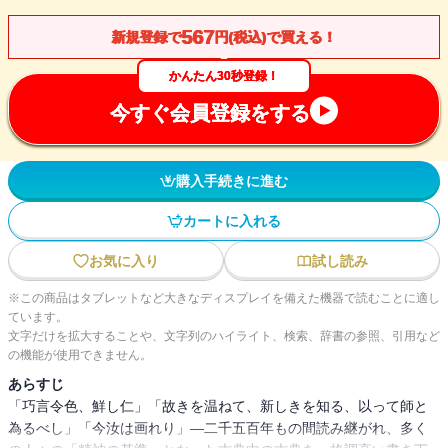
567
新規登録で
円(税込)で買える！
かんたん30秒登録！
今すぐ会員登録をする
購入手続きに進む
カートに入れる
お気に入り
試し読み
※この商品はタブレットなど大きなディスプレイを備えた機器で読むことに適し
ています。
文字だけを拡大することや、文字列のハイライト、検索、辞書の参照、引用など
の機能が使用できません。
あらすじ
「巧言令色、鮮し仁」「故きを温ねて、新しきを知る、以って師と
為るべし」「今汝は画れり」―二千五百年もの間読み継がれ、多く