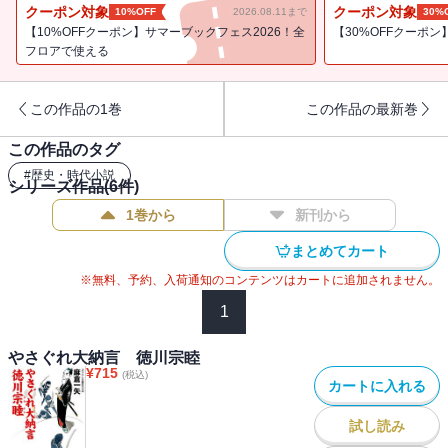
が、そんな宗睦を激高させる出来事が起こる。尾張家を目の敵にす
クーポン対象
クーポン対象
10%OFF
2026.08.11まで
30%
る老中・田沼意次が貿易商・長崎屋らと結託。宗睦の正室の蘭癖に
【10%OFFクーポン】サマーブックフェス2026！全
【30%OFFクーポ
目を付け、密貿易の疑いをかけてきたのだ。しかも長崎屋は邪教徒
フロアで使える
を利用し、江戸中に毒を撒くと脅す始末。これに尾張藩士は、幕府
と一戦を交えると息巻いた。危機迫る江戸を守るため、宗睦が下し
この作品の1巻
この作品の最新巻
た運命の決断は!? 好評シリーズ、第三弾!!
この作品のタグ
#
歴史・時代小説
シリーズ作品(
6
件)
1巻から
新刊から
まとめてカート
※無料、予約、入荷通知のコンテンツはカートに追加されません。
1
やさぐれ大納言 徳川宗睦
¥
715
(税込)
カートに入れる
試し読み