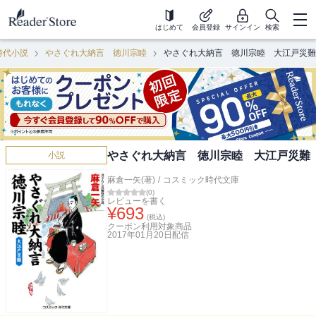
はじめて
会員登録
サインイン
検索
時代小説
やさぐれ大納言 徳川宗睦
やさぐれ大納言 徳川宗睦 大江戸災難
やさぐれ大納言 徳川宗睦 大江戸災難
小説
麻倉一矢(著)
/
コスミック時代文庫
(
0
)
レビューを書く
¥
693
(税込)
クーポン利用対象商品
2017年01月20日
配信