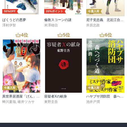
50%OFF
20%ポイント
今週入荷
ばくうどの悪夢
倫敦スコーンの謎
尼子党忠義 北近江合戦心得〈八〉
澤村伊智
米澤穂信
井原忠政
4
位
5
位
6
位
今週入荷
今週入荷
異世界居酒屋「げん」三杯目
容疑者Xの献身
ハヤブサ消防団 森へつづく道
蝉川夏哉
,
碓井ツカサ
東野圭吾
池井戸潤