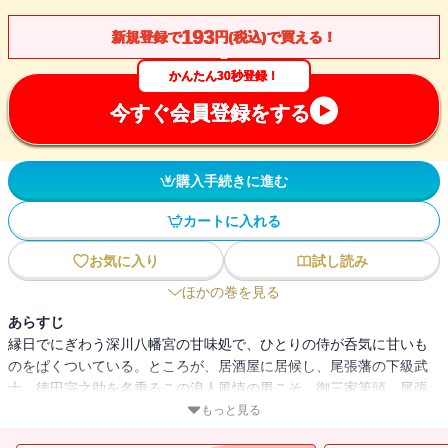
193
新規登録で
円(税込)で買える！
かんたん30秒登録！
今すぐ会員登録をする
購入手続きに進む
カートに入れる
お気に入り
試し読み
ほかの巻を見る
あらすじ
縁日でにぎわう深川八幡宮の甘味処で、ひとりの侍が呑気に甘いも
のをぱくついている。ところが、居酒屋に居候し、尾張藩の下級武
士、徳田宗之助を名乗るこの浪人風情の男こそ、御三家筆頭、尾張
九代藩主にして従二位大納言、しかも次期将軍の呼び声も高い徳川
もっと見る
宗睦であった。ふだんは町歩きを楽しむ気ままな殿さまであった