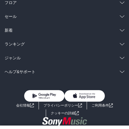
フロア
総合
コミック
セール
ラノベ
小説
総合
コミック
新着
雑誌・グラビア
ビジネス・実用
ラノベ
小説
総合
コミック
ランキング
BL・TL
雑誌・グラビア
ビジネス・実用
ラノベ
小説
総合
コミック
ジャンル
BL・TL
雑誌・グラビア
ビジネス・実用
ラノベ
小説
コミック
男性コミック
ヘルプ&サポート
BL・TL
雑誌・グラビア
ビジネス・実用
女性コミック
コミック誌
初めての方へ
ヘルプ
BL・TL
ライトノベル
男子向けラノベ
よくあるご質問
お問い合わせ
会社情報
プライバシーポリシー
ご利用条件
女子向けラノベ
小説
利用規約
クッキーの詳細
国内小説
海外小説