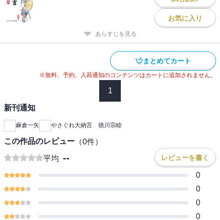
お気に入り
あらすじを見る
まとめてカート
※無料、予約、入荷通知のコンテンツはカートに追加されません。
1
新刊通知
麻倉一矢
やさぐれ大納言 徳川宗睦
この作品のレビュー
（
0
件）
--
レビューを書く
平均
0
0
0
0